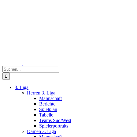
Zum
Inhalt
springen
Suche
nach:
3. Liga
Herren 3. Liga
Mannschaft
Berichte
Spielplan
Tabelle
Teams Süd/West
Spielerportraits
Damen 3. Liga
Mannschaft