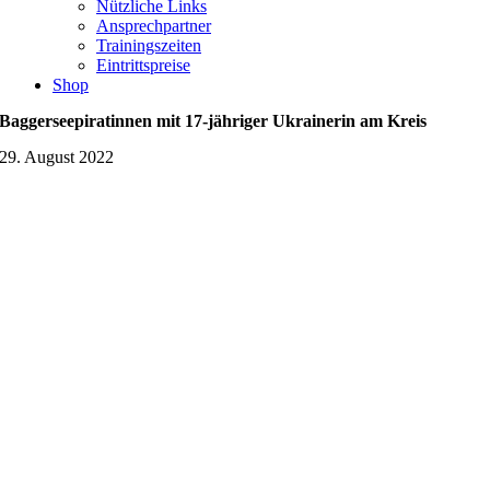
Nützliche Links
Ansprechpartner
Trainingszeiten
Eintrittspreise
Shop
Baggerseepiratinnen mit 17-jähriger Ukrainerin am Kreis
29. August 2022