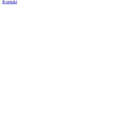
Kontakt
Toggle
Sliding
Bar
Area