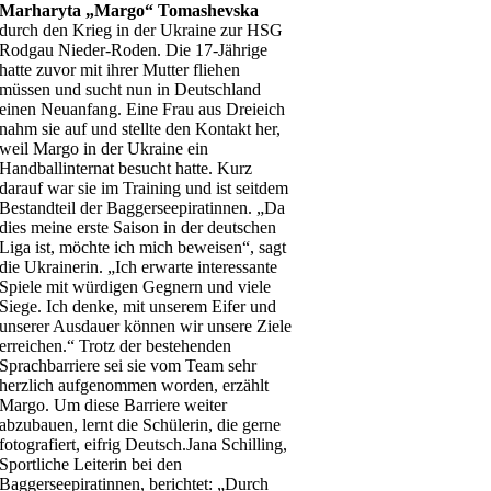
Marharyta „Margo“ Tomashevska
durch den Krieg in der Ukraine zur HSG
Rodgau Nieder-Roden. Die 17-Jährige
hatte zuvor mit ihrer Mutter fliehen
müssen und sucht nun in Deutschland
einen Neuanfang. Eine Frau aus Dreieich
nahm sie auf und stellte den Kontakt her,
weil Margo in der Ukraine ein
Handballinternat besucht hatte. Kurz
darauf war sie im Training und ist seitdem
Bestandteil der Baggerseepiratinnen. „Da
dies meine erste Saison in der deutschen
Liga ist, möchte ich mich beweisen“, sagt
die Ukrainerin. „Ich erwarte interessante
Spiele mit würdigen Gegnern und viele
Siege. Ich denke, mit unserem Eifer und
unserer Ausdauer können wir unsere Ziele
erreichen.“ Trotz der bestehenden
Sprachbarriere sei sie vom Team sehr
herzlich aufgenommen worden, erzählt
Margo. Um diese Barriere weiter
abzubauen, lernt die Schülerin, die gerne
fotografiert, eifrig Deutsch.Jana Schilling,
Sportliche Leiterin bei den
Baggerseepiratinnen, berichtet: „Durch