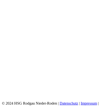
Facebook
X
Reddit
WhatsApp
E-
Mail
© 2024 HSG Rodgau Nieder-Roden |
Datenschutz
|
Impressum
|