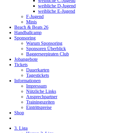
weibliche C-Jugend
weibliche D-Jugend
weibliche E-Jugend
F-Jugend
Minis
Beach & Beats 26
Handballcamp
Sponsoring
Warum Sponsoring
Sponsoren Überblick
Baggerseepiraten Club
Jobangebote
Tickets
Dauerkarten
Tagestickets
Informationen
Impressum
Nützliche Links
Ansprechpartner
Trainingszeiten
Eintrittspreise
Shop
3. Liga