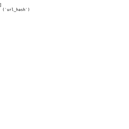
]
 (`url_hash`)