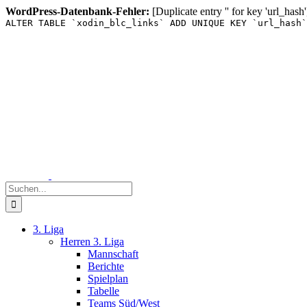
WordPress-Datenbank-Fehler:
[Duplicate entry '' for key 'url_hash'
ALTER TABLE `xodin_blc_links` ADD UNIQUE KEY `url_hash`
Zum
Inhalt
springen
Suche
nach:
3. Liga
Herren 3. Liga
Mannschaft
Berichte
Spielplan
Tabelle
Teams Süd/West