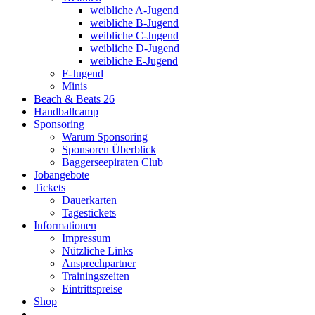
weibliche A-Jugend
weibliche B-Jugend
weibliche C-Jugend
weibliche D-Jugend
weibliche E-Jugend
F-Jugend
Minis
Beach & Beats 26
Handballcamp
Sponsoring
Warum Sponsoring
Sponsoren Überblick
Baggerseepiraten Club
Jobangebote
Tickets
Dauerkarten
Tagestickets
Informationen
Impressum
Nützliche Links
Ansprechpartner
Trainingszeiten
Eintrittspreise
Shop