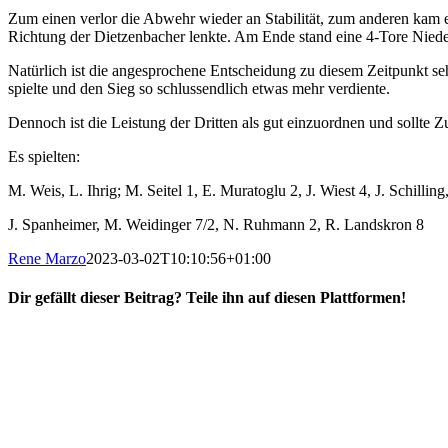
Zum einen verlor die Abwehr wieder an Stabilität, zum anderen kam es
Richtung der Dietzenbacher lenkte. Am Ende stand eine 4-Tore Niede
Natürlich ist die angesprochene Entscheidung zu diesem Zeitpunkt seh
spielte und den Sieg so schlussendlich etwas mehr verdiente.
Dennoch ist die Leistung der Dritten als gut einzuordnen und sollte
Es spielten:
M. Weis, L. Ihrig; M. Seitel 1, E. Muratoglu 2, J. Wiest 4, J. Schillin
J. Spanheimer, M. Weidinger 7/2, N. Ruhmann 2, R. Landskron 8
Rene Marzo
2023-03-02T10:10:56+01:00
Dir gefällt dieser Beitrag? Teile ihn auf diesen Plattformen!
Facebook
X
Reddit
WhatsApp
E-
Mail