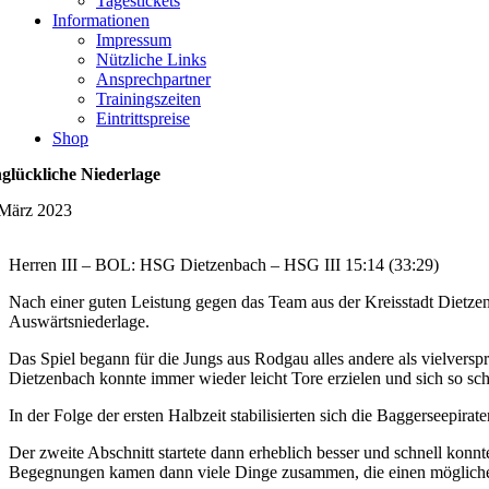
Tagestickets
Informationen
Impressum
Nützliche Links
Ansprechpartner
Trainingszeiten
Eintrittspreise
Shop
glückliche Niederlage
 März 2023
Herren III – BOL: HSG Dietzenbach – HSG III 15:14 (33:29)
Nach einer guten Leistung gegen das Team aus der Kreisstadt Dietzen
Auswärtsniederlage.
Das Spiel begann für die Jungs aus Rodgau alles andere als vielver
Dietzenbach konnte immer wieder leicht Tore erzielen und sich so sch
In der Folge der ersten Halbzeit stabilisierten sich die Baggerseepi
Der zweite Abschnitt startete dann erheblich besser und schnell kon
Begegnungen kamen dann viele Dinge zusammen, die einen möglichen