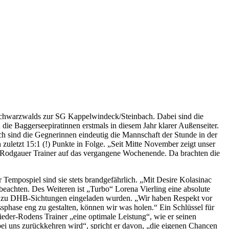
hwarzwalds zur SG Kappelwindeck/Steinbach. Dabei sind die
 die Baggerseepiratinnen erstmals in diesem Jahr klarer Außenseiter.
ch sind die Gegnerinnen eindeutig die Mannschaft der Stunde in der
zuletzt 15:1 (!) Punkte in Folge. „Seit Mitte November zeigt unser
 Rodgauer Trainer auf das vergangene Wochenende. Da brachten die
Tempospiel sind sie stets brandgefährlich. „Mit Desire Kolasinac
beachten. Des Weiteren ist „Turbo“ Lorena Vierling eine absolute
on zu DHB-Sichtungen eingeladen wurden. „Wir haben Respekt vor
sphase eng zu gestalten, können wir was holen.“ Ein Schlüssel für
eder-Rodens Trainer „eine optimale Leistung“, wie er seinen
k bei uns zurückkehren wird“, spricht er davon, „die eigenen Chancen