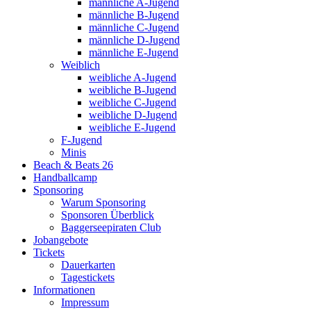
männliche A-Jugend
männliche B-Jugend
männliche C-Jugend
männliche D-Jugend
männliche E-Jugend
Weiblich
weibliche A-Jugend
weibliche B-Jugend
weibliche C-Jugend
weibliche D-Jugend
weibliche E-Jugend
F-Jugend
Minis
Beach & Beats 26
Handballcamp
Sponsoring
Warum Sponsoring
Sponsoren Überblick
Baggerseepiraten Club
Jobangebote
Tickets
Dauerkarten
Tagestickets
Informationen
Impressum