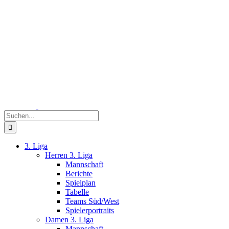
Zum
Inhalt
springen
Suche
nach:
3. Liga
Herren 3. Liga
Mannschaft
Berichte
Spielplan
Tabelle
Teams Süd/West
Spielerportraits
Damen 3. Liga
Mannschaft