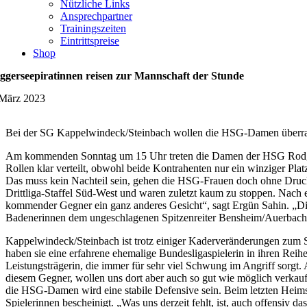
Nützliche Links
Ansprechpartner
Trainingszeiten
Eintrittspreise
Shop
ggerseepiratinnen reisen zur Mannschaft der Stunde
 März 2023
Bei der SG Kappelwindeck/Steinbach wollen die HSG-Damen überr
Am kommenden Sonntag um 15 Uhr treten die Damen der HSG Rodgau
Rollen klar verteilt, obwohl beide Kontrahenten nur ein winziger Plat
Das muss kein Nachteil sein, gehen die HSG-Frauen doch ohne Druck i
Drittliga-Staffel Süd-West und waren zuletzt kaum zu stoppen. Nach e
kommender Gegner ein ganz anderes Gesicht“, sagt Ergün Sahin. „Di
Badenerinnen dem ungeschlagenen Spitzenreiter Bensheim/Auerbach b
Kappelwindeck/Steinbach ist trotz einiger Kaderveränderungen zum Sa
haben sie eine erfahrene ehemalige Bundesligaspielerin in ihren Rei
Leistungsträgerin, die immer für sehr viel Schwung im Angriff sor
diesem Gegner, wollen uns dort aber auch so gut wie möglich verkauf
die HSG-Damen wird eine stabile Defensive sein. Beim letzten Heims
Spielerinnen bescheinigt. „Was uns derzeit fehlt, ist, auch offensiv 