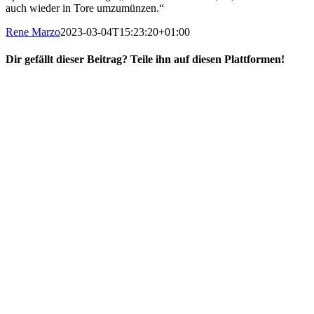
auch wieder in Tore umzumünzen.“
Rene Marzo
2023-03-04T15:23:20+01:00
Dir gefällt dieser Beitrag? Teile ihn auf diesen Plattformen!
Facebook
X
Reddit
WhatsApp
E-
Mail