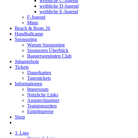
weibliche C-Jugend
weibliche D-Jugend
weibliche E-Jugend
F-Jugend
Minis
Beach & Beats 26
Handballcamp
Sponsoring
Warum Sponsoring
Sponsoren Überblick
Baggerseepiraten Club
Jobangebote
Tickets
Dauerkarten
Tagestickets
Informationen
Impressum
Nützliche Links
Ansprechpartner
Trainingszeiten
Eintrittspreise
Shop
3. Liga