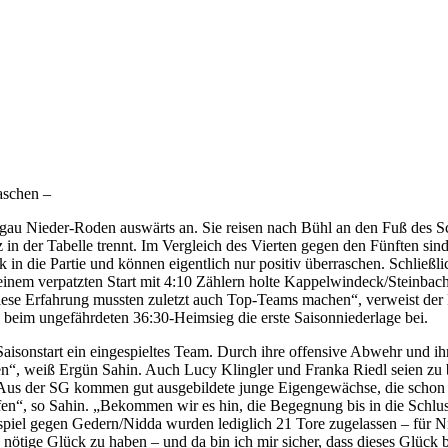
aschen –
 Nieder-Roden auswärts an. Sie reisen nach Bühl an den Fuß des Sc
z in der Tabelle trennt. Im Vergleich des Vierten gegen den Fünften sind
n die Partie und können eigentlich nur positiv überraschen. Schließli
inem verpatzten Start mit 4:10 Zählern holte Kappelwindeck/Steinbach 
ese Erfahrung mussten zuletzt auch Top-Teams machen“, verweist der
eim ungefährdeten 36:30-Heimsieg die erste Saisonniederlage bei.
isonstart ein eingespieltes Team. Durch ihre offensive Abwehr und ihr 
hen“, weiß Ergün Sahin. Auch Lucy Klingler und Franka Riedl seien zu 
gt. Aus der SG kommen gut ausgebildete junge Eigengewächse, die sch
en“, so Sahin. „Bekommen wir es hin, die Begegnung bis in die Schlus
piel gegen Gedern/Nidda wurden lediglich 21 Tore zugelassen – für Ni
das nötige Glück zu haben – und da bin ich mir sicher, dass dieses Glüc