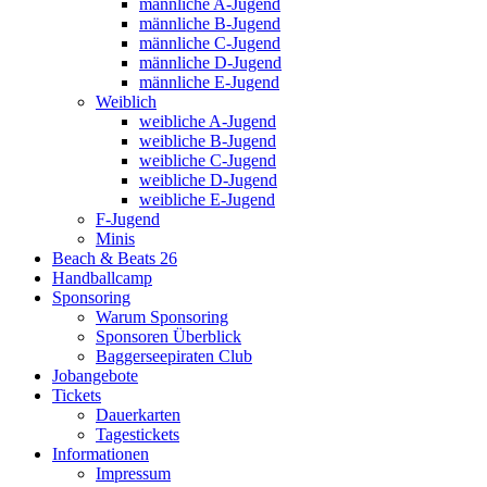
männliche A-Jugend
männliche B-Jugend
männliche C-Jugend
männliche D-Jugend
männliche E-Jugend
Weiblich
weibliche A-Jugend
weibliche B-Jugend
weibliche C-Jugend
weibliche D-Jugend
weibliche E-Jugend
F-Jugend
Minis
Beach & Beats 26
Handballcamp
Sponsoring
Warum Sponsoring
Sponsoren Überblick
Baggerseepiraten Club
Jobangebote
Tickets
Dauerkarten
Tagestickets
Informationen
Impressum