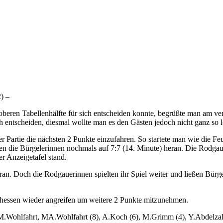
) –
oberen Tabellenhälfte für sich entscheiden konnte, begrüßte man am 
h entscheiden, diesmal wollte man es den Gästen jedoch nicht ganz so 
 Partie die nächsten 2 Punkte einzufahren. So startete man wie die Fe
n die Bürgelerinnen nochmals auf 7:7 (14. Minute) heran. Die Rodgau
er Anzeigetafel stand.
ran. Doch die Rodgauerinnen spielten ihr Spiel weiter und ließen Bür
erhessen wieder angreifen um weitere 2 Punkte mitzunehmen.
M.Wohlfahrt, MA.Wohlfahrt (8), A.Koch (6), M.Grimm (4), Y.Abdelzaher 