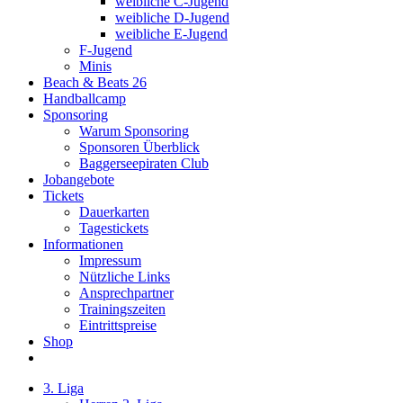
weibliche C-Jugend
weibliche D-Jugend
weibliche E-Jugend
F-Jugend
Minis
Beach & Beats 26
Handballcamp
Sponsoring
Warum Sponsoring
Sponsoren Überblick
Baggerseepiraten Club
Jobangebote
Tickets
Dauerkarten
Tagestickets
Informationen
Impressum
Nützliche Links
Ansprechpartner
Trainingszeiten
Eintrittspreise
Shop
3. Liga