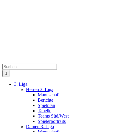
Zum
Inhalt
springen
Suche
nach:
3. Liga
Herren 3. Liga
Mannschaft
Berichte
Spielplan
Tabelle
Teams Süd/West
Spielerportraits
Damen 3. Liga
Mannschaft