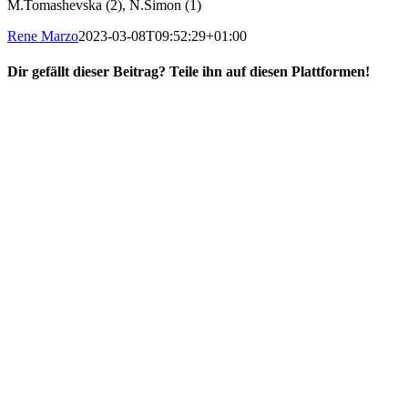
M.Tomashevska (2), N.Simon (1)
Rene Marzo
2023-03-08T09:52:29+01:00
Dir gefällt dieser Beitrag? Teile ihn auf diesen Plattformen!
Facebook
X
Reddit
WhatsApp
E-
Mail