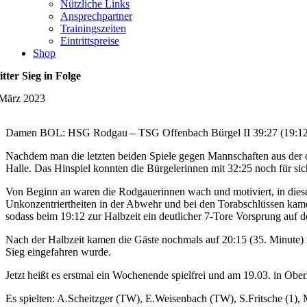
Nützliche Links
Ansprechpartner
Trainingszeiten
Eintrittspreise
Shop
itter Sieg in Folge
 März 2023
Damen BOL: HSG Rodgau – TSG Offenbach Bürgel II 39:27 (19:12
Nachdem man die letzten beiden Spiele gegen Mannschaften aus der 
Halle. Das Hinspiel konnten die Bürgelerinnen mit 32:25 noch für sic
Von Beginn an waren die Rodgauerinnen wach und motiviert, in dieser
Unkonzentriertheiten in der Abwehr und bei den Torabschlüssen kame
sodass beim 19:12 zur Halbzeit ein deutlicher 7-Tore Vorsprung auf d
Nach der Halbzeit kamen die Gäste nochmals auf 20:15 (35. Minute) 
Sieg eingefahren wurde.
Jetzt heißt es erstmal ein Wochenende spielfrei und am 19.03. in Ob
Es spielten: A.Scheitzger (TW), E.Weisenbach (TW), S.Fritsche (1), 