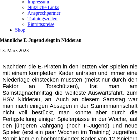
Impressum
Nützliche Links
Ansprechpartner
Trainingszeiten
Eintrittspreise
Shop
Männliche E-Jugend siegt in Nidderau
13. März 2023
Nachdem die E-Piraten in den letzten vier Spielen nie
mit einem kompletten Kader antraten und immer eine
Niederlage einstecken mussten (meist nur durch den
Faktor an Torschützen), trat man am
Samstagnachmittag die weiteste Auswärtsfahrt, zum
HSV Nidderau, an. Auch an diesem Samstag war
man nach einigen Absagen in der Stammmannschaft
nicht voll bestückt, man konnte aber durch die
Fertigstellung einiger Spielerpässe in der Woche, auf
den jüngeren Jahrgang (noch F-Jugend) und neue
Spieler (erst ein paar Wochen im Training) zugreifen.
Somit kam ein hochmotivierter Kader von 12 Spielern