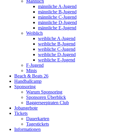
Männlich
männliche A-Jugend
männliche B-Jugend
männliche C-Jugend
männliche D-Jugend
männliche E-Jugend
Weiblich
weibliche A-Jugend
weibliche B-Jugend
weibliche C-Jugend
weibliche D-Jugend
weibliche E-Jugend
F-Jugend
Minis
Beach & Beats 26
Handballcamp
Sponsoring
Warum Sponsoring
Sponsoren Überblick
Baggerseepiraten Club
Jobangebote
Tickets
Dauerkarten
Tagestickets
Informationen