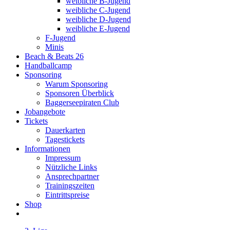
weibliche B-Jugend
weibliche C-Jugend
weibliche D-Jugend
weibliche E-Jugend
F-Jugend
Minis
Beach & Beats 26
Handballcamp
Sponsoring
Warum Sponsoring
Sponsoren Überblick
Baggerseepiraten Club
Jobangebote
Tickets
Dauerkarten
Tagestickets
Informationen
Impressum
Nützliche Links
Ansprechpartner
Trainingszeiten
Eintrittspreise
Shop