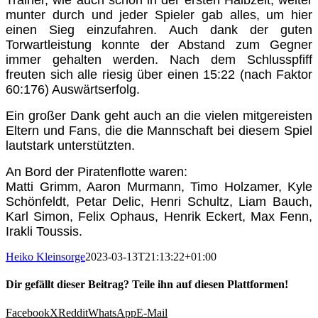
Trainer, wie auch schon in der ersten Halbzeit, weiter
munter durch und jeder Spieler gab alles, um hier
einen Sieg einzufahren. Auch dank der guten
Torwartleistung konnte der Abstand zum Gegner
immer gehalten werden. Nach dem Schlusspfiff
freuten sich alle riesig über einen 15:22 (nach Faktor
60:176) Auswärtserfolg.
Ein großer Dank geht auch an die vielen mitgereisten
Eltern und Fans, die die Mannschaft bei diesem Spiel
lautstark unterstützten.
An Bord der Piratenflotte waren:
Matti Grimm, Aaron Murmann, Timo Holzamer, Kyle
Schönfeldt, Petar Delic, Henri Schultz, Liam Bauch,
Karl Simon, Felix Ophaus, Henrik Eckert, Max Fenn,
Irakli Toussis.
Heiko Kleinsorge
2023-03-13T21:13:22+01:00
Dir gefällt dieser Beitrag? Teile ihn auf diesen Plattformen!
Facebook
X
Reddit
WhatsApp
E-Mail