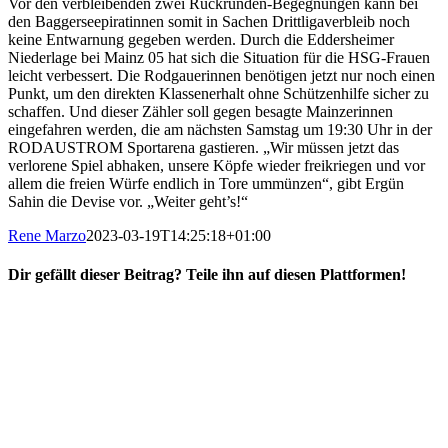
Vor den verbleibenden zwei Rückrunden-Begegnungen kann bei
den Baggerseepiratinnen somit in Sachen Drittligaverbleib noch
keine Entwarnung gegeben werden. Durch die Eddersheimer
Niederlage bei Mainz 05 hat sich die Situation für die HSG-Frauen
leicht verbessert. Die Rodgauerinnen benötigen jetzt nur noch einen
Punkt, um den direkten Klassenerhalt ohne Schützenhilfe sicher zu
schaffen. Und dieser Zähler soll gegen besagte Mainzerinnen
eingefahren werden, die am nächsten Samstag um 19:30 Uhr in der
RODAUSTROM Sportarena gastieren. „Wir müssen jetzt das
verlorene Spiel abhaken, unsere Köpfe wieder freikriegen und vor
allem die freien Würfe endlich in Tore ummünzen“, gibt Ergün
Sahin die Devise vor. „Weiter geht’s!“
Rene Marzo
2023-03-19T14:25:18+01:00
Dir gefällt dieser Beitrag? Teile ihn auf diesen Plattformen!
Facebook
X
Reddit
WhatsApp
E-
Mail