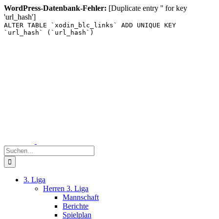
WordPress-Datenbank-Fehler:
[Duplicate entry '' for key
'url_hash']
ALTER TABLE `xodin_blc_links` ADD UNIQUE KEY
`url_hash` (`url_hash`)
Zum
Inhalt
springen
Suche
nach:
3. Liga
Herren 3. Liga
Mannschaft
Berichte
Spielplan