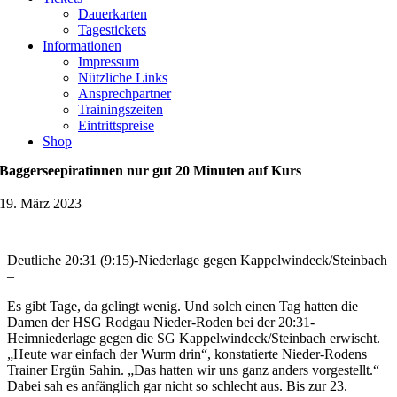
Dauerkarten
Tagestickets
Informationen
Impressum
Nützliche Links
Ansprechpartner
Trainingszeiten
Eintrittspreise
Shop
Baggerseepiratinnen nur gut 20 Minuten auf Kurs
19. März 2023
Deutliche 20:31 (9:15)-Niederlage gegen Kappelwindeck/Steinbach
–
Es gibt Tage, da gelingt wenig. Und solch einen Tag hatten die
Damen der HSG Rodgau Nieder-Roden bei der 20:31-
Heimniederlage gegen die SG Kappelwindeck/Steinbach erwischt.
„Heute war einfach der Wurm drin“, konstatierte Nieder-Rodens
Trainer Ergün Sahin. „Das hatten wir uns ganz anders vorgestellt.“
Dabei sah es anfänglich gar nicht so schlecht aus. Bis zur 23.