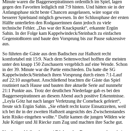
Minute waren die Baggerseepiratinnen ordentlich im Spiel, lagen
gegen den Favoriten lediglich mit 7:9 hinten. Und hätten sie in der
Anfangsphase nicht beste Chancen ausgelassen, wäre sogar ein
besserer Spielstand möglich gewesen. In der Schlussphase der ersten
Hälfte unterliefen den Rodgauerinnen dann jedoch zu viele
technische Fehler. „Das war der Knackpunkt“, erkannte Ergün
Sahin. In der Folge kam Kappelwindeck/Steinbach zu einfachen
Gegenstoßtoren und baute den Vorsprung bis zur Pause sukzessive
aus.
So führten die Gäste aus dem Badischen zur Halbzeit recht
komfortabel mit 15:9. Nach dem Seitenwechsel hofften die meisten
unter den knapp 150 Zuschauern vergeblich auf eine Wende. Schon
in der 39. Minute war die Partie entschieden. Da hatte die SG
Kappelwindeck/Steinbach ihren Vorsprung durch einen 7:1-Lauf
auf 22:10 ausgebaut. Anschließend brachten die Gäste das Spiel
routiniert nach Hause und bauten ihre aktuelle Serie auf nunmehr
21:1 Punkte aus. Trotz der deutlichen Niederlage gab es bei den
Baggerseepiratinnen an diesem Abend auch positive Erkenntnisse.
„Leyla Götz hat nach langer Verletzung ihr Comeback gefeiert“,
freute sich Ergün Sahin. „Sie erhielt recht kurze Einsatzzeiten, weil
ich bei ihr in der zweiten Halbzeit angesichts des Zwischenstandes
kein Risiko eingehen wollte.“ Dafür kamen die jungen Wilden wie
Jule Krüger und Jil Riecke zum Zug und machten ihre Sache gut.