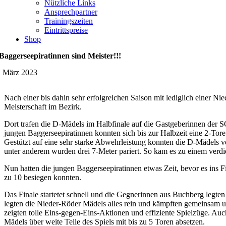
Nützliche Links
Ansprechpartner
Trainingszeiten
Eintrittspreise
Shop
Baggerseepiratinnen sind Meister!!!
. März 2023
Nach einer bis dahin sehr erfolgreichen Saison mit lediglich einer Ni
Meisterschaft im Bezirk.
Dort trafen die D-Mädels im Halbfinale auf die Gastgeberinnen der S
jungen Baggerseepiratinnen konnten sich bis zur Halbzeit eine 2-To
Gestützt auf eine sehr starke Abwehrleistung konnten die D-Mädels vo
unter anderem wurden drei 7-Meter pariert. So kam es zu einem verdi
Nun hatten die jungen Baggerseepiratinnen etwas Zeit, bevor es ins 
zu 10 besiegen konnten.
Das Finale startetet schnell und die Gegnerinnen aus Buchberg legten 
legten die Nieder-Röder Mädels alles rein und kämpften gemeinsam u
zeigten tolle Eins-gegen-Eins-Aktionen und effiziente Spielzüge. Au
Mädels über weite Teile des Spiels mit bis zu 5 Toren absetzen.