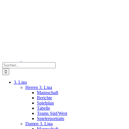
Zum
Inhalt
springen
Suche
nach:
3. Liga
Herren 3. Liga
Mannschaft
Berichte
Spielplan
Tabelle
Teams Süd/West
Spielerportraits
Damen 3. Liga
Mannschaft