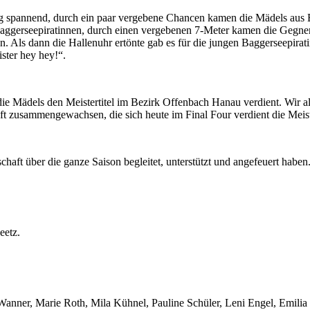
htig spannend, durch ein paar vergebene Chancen kamen die Mädels au
 Baggerseepiratinnen, durch einen vergebenen 7-Meter kamen die Gegne
en. Als dann die Hallenuhr ertönte gab es für die jungen Baggerseepira
ster hey hey!“.
e Mädels den Meistertitel im Bezirk Offenbach Hanau verdient. Wir als
ft zusammengewachsen, die sich heute im Final Four verdient die Meiste
haft über die ganze Saison begleitet, unterstützt und angefeuert haben
eetz.
Wanner, Marie Roth, Mila Kühnel, Pauline Schüler, Leni Engel, Emili