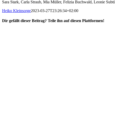
Sara Stark, Carla Straub, Mia Müller, Felizia Buchwald, Leonie Subtil
Heiko Kleinsorge
2023-03-27T23:26:34+02:00
Dir gefällt dieser Beitrag? Teile ihn auf diesen Plattformen!
Facebook
X
Reddit
WhatsApp
E-
Mail