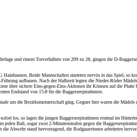
ederlage und einem Torverhältnis von 209 zu 28, gingen die D-Baggersee
G Hainhausen. Beide Mannschaften starteten nervös in das Spiel, so ko
re-Führung aufbauen. Nach der Halbzeit legten die Nieder-Röder Mädel
rne über sichere Eins-gegen-Eins-Aktionen ihr Können auf die Platte b
enten Endstand von 15:8 für die Baggerseepiratinnen.
Finale um die Bezirksmeisterschaft ging. Gegner hier waren die Mädels
sofort los, so lagen die jungen Baggerseepiratinnen erstmal im Hintertr
m jeden Ball, sogar zwei 2-Minutenstrafen gegen die Baggerseepiratin
ch die Abwehr stand hervorragend, die Rodgauerinnen arbeiteten hervo