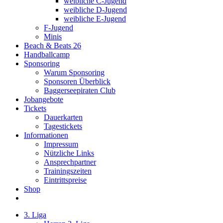
weibliche C-Jugend
weibliche D-Jugend
weibliche E-Jugend
F-Jugend
Minis
Beach & Beats 26
Handballcamp
Sponsoring
Warum Sponsoring
Sponsoren Überblick
Baggerseepiraten Club
Jobangebote
Tickets
Dauerkarten
Tagestickets
Informationen
Impressum
Nützliche Links
Ansprechpartner
Trainingszeiten
Eintrittspreise
Shop
3. Liga