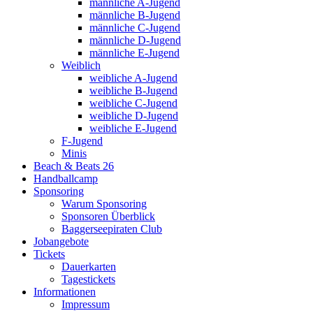
männliche A-Jugend
männliche B-Jugend
männliche C-Jugend
männliche D-Jugend
männliche E-Jugend
Weiblich
weibliche A-Jugend
weibliche B-Jugend
weibliche C-Jugend
weibliche D-Jugend
weibliche E-Jugend
F-Jugend
Minis
Beach & Beats 26
Handballcamp
Sponsoring
Warum Sponsoring
Sponsoren Überblick
Baggerseepiraten Club
Jobangebote
Tickets
Dauerkarten
Tagestickets
Informationen
Impressum