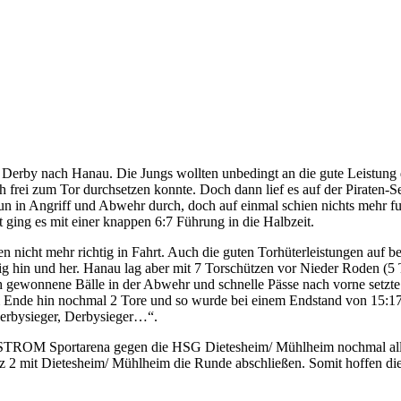
m Derby nach Hanau. Die Jungs wollten unbedingt an die gute Leistun
h frei zum Tor durchsetzen konnte. Doch dann lief es auf der Piraten-
 nun in Angriff und Abwehr durch, doch auf einmal schien nichts mehr 
ging es mit einer knappen 6:7 Führung in die Halbzeit.
 nicht mehr richtig in Fahrt. Auch die guten Torhüterleistungen auf be
ig hin und her. Hanau lag aber mit 7 Torschützen vor Nieder Roden (5 
ch gewonnene Bälle in der Abwehr und schnelle Pässe nach vorne setzte
m Ende hin nochmal 2 Tore und so wurde bei einem Endstand von 15:17 
erbysieger, Derbysieger…“.
ROM Sportarena gegen die HSG Dietesheim/ Mühlheim nochmal alles z
tz 2 mit Dietesheim/ Mühlheim die Runde abschließen. Somit hoffen die