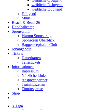
weibliche C-Jugend
weibliche D-Jugend
weibliche E-Jugend
F-Jugend
Minis
Beach & Beats 26
Handballcamp
Sponsoring
Warum Sponsoring
Sponsoren Überblick
Baggerseepiraten Club
Jobangebote
Tickets
Dauerkarten
Tagestickets
Informationen
Impressum
Nützliche Links
Ansprechpartner
Trainingszeiten
Eintrittspreise
Shop
3. Liga