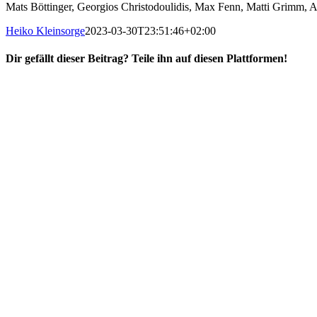
Mats Böttinger, Georgios Christodoulidis, Max Fenn, Matti Grimm, A
Heiko Kleinsorge
2023-03-30T23:51:46+02:00
Dir gefällt dieser Beitrag? Teile ihn auf diesen Plattformen!
Facebook
X
Reddit
WhatsApp
E-
Mail