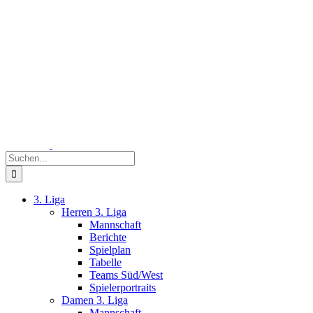
Zum
Inhalt
springen
Suche
nach:
3. Liga
Herren 3. Liga
Mannschaft
Berichte
Spielplan
Tabelle
Teams Süd/West
Spielerportraits
Damen 3. Liga
Mannschaft