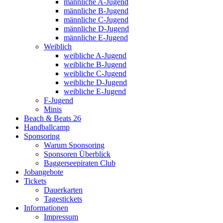
männliche A-Jugend
männliche B-Jugend
männliche C-Jugend
männliche D-Jugend
männliche E-Jugend
Weiblich
weibliche A-Jugend
weibliche B-Jugend
weibliche C-Jugend
weibliche D-Jugend
weibliche E-Jugend
F-Jugend
Minis
Beach & Beats 26
Handballcamp
Sponsoring
Warum Sponsoring
Sponsoren Überblick
Baggerseepiraten Club
Jobangebote
Tickets
Dauerkarten
Tagestickets
Informationen
Impressum