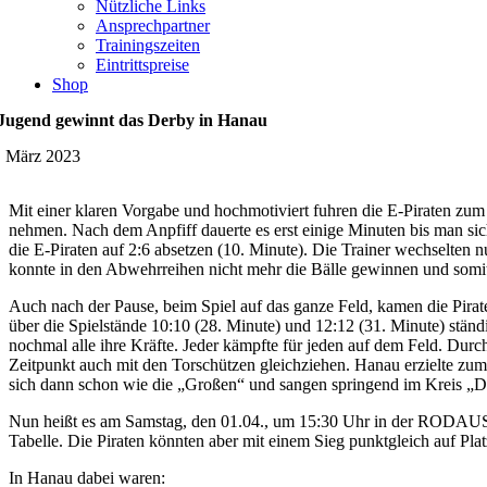
Nützliche Links
Ansprechpartner
Trainingszeiten
Eintrittspreise
Shop
Jugend gewinnt das Derby in Hanau
. März 2023
Mit einer klaren Vorgabe und hochmotiviert fuhren die E-Piraten zu
nehmen. Nach dem Anpfiff dauerte es erst einige Minuten bis man sic
die E-Piraten auf 2:6 absetzen (10. Minute). Die Trainer wechselten
konnte in den Abwehrreihen nicht mehr die Bälle gewinnen und somit 
Auch nach der Pause, beim Spiel auf das ganze Feld, kamen die Piraten
über die Spielstände 10:10 (28. Minute) und 12:12 (31. Minute) ständ
nochmal alle ihre Kräfte. Jeder kämpfte für jeden auf dem Feld. Dur
Zeitpunkt auch mit den Torschützen gleichziehen. Hanau erzielte zu
sich dann schon wie die „Großen“ und sangen springend im Kreis „D
Nun heißt es am Samstag, den 01.04., um 15:30 Uhr in der RODAUST
Tabelle. Die Piraten könnten aber mit einem Sieg punktgleich auf Pla
In Hanau dabei waren: