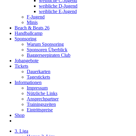
weibliche C-Jugend
weibliche D-Jugend
weibliche E-Jugend
F-Jugend
Minis
Beach & Beats 26
Handballcamp
Sponsoring
Warum Sponsoring
Sponsoren Überblick
Baggerseepiraten Club
Jobangebote
Tickets
Dauerkarten
Tagestickets
Informationen
Impressum
Nützliche Links
Ansprechpartner
Trainingszeiten
Eintrittspreise
Shop
3. Liga