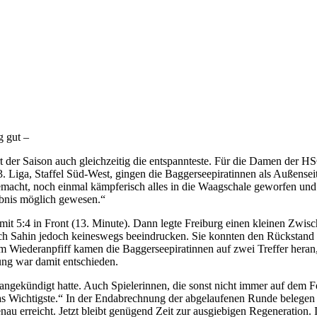
g gut –
hrt der Saison auch gleichzeitig die entspannteste. Für die Damen der
. Liga, Staffel Süd-West, gingen die Baggerseepiratinnen als Außenseit
macht, noch einmal kämpferisch alles in die Waagschale geworfen und 
ebnis möglich gewesen.“
mit 5:4 in Front (13. Minute). Dann legte Freiburg einen kleinen Zwis
ach Sahin jedoch keineswegs beeindrucken. Sie konnten den Rückstand
 Wiederanpfiff kamen die Baggerseepiratinnen auf zwei Treffer heran,
ung war damit entschieden.
angekündigt hatte. Auch Spielerinnen, die sonst nicht immer auf dem Fe
piel das Wichtigste.“ In der Endabrechnung der abgelaufenen Runde bel
nau erreicht. Jetzt bleibt genügend Zeit zur ausgiebigen Regeneration