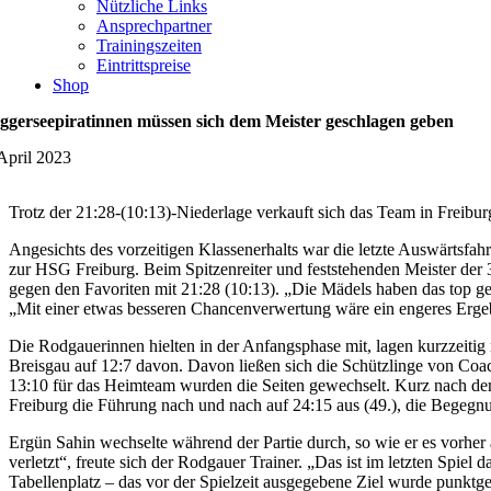
Nützliche Links
Ansprechpartner
Trainingszeiten
Eintrittspreise
Shop
ggerseepiratinnen müssen sich dem Meister geschlagen geben
 April 2023
Trotz der 21:28-(10:13)-Niederlage verkauft sich das Team in Freibur
Angesichts des vorzeitigen Klassenerhalts war die letzte Auswärtsfa
zur HSG Freiburg. Beim Spitzenreiter und feststehenden Meister der 3
gegen den Favoriten mit 21:28 (10:13). „Die Mädels haben das top ge
„Mit einer etwas besseren Chancenverwertung wäre ein engeres Erg
Die Rodgauerinnen hielten in der Anfangsphase mit, lagen kurzzeitig 
Breisgau auf 12:7 davon. Davon ließen sich die Schützlinge von Co
13:10 für das Heimteam wurden die Seiten gewechselt. Kurz nach dem
Freiburg die Führung nach und nach auf 24:15 aus (49.), die Begegn
Ergün Sahin wechselte während der Partie durch, so wie er es vorher 
verletzt“, freute sich der Rodgauer Trainer. „Das ist im letzten S
Tabellenplatz – das vor der Spielzeit ausgegebene Ziel wurde punktge