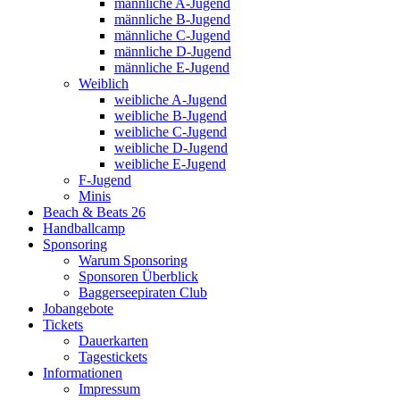
männliche A-Jugend
männliche B-Jugend
männliche C-Jugend
männliche D-Jugend
männliche E-Jugend
Weiblich
weibliche A-Jugend
weibliche B-Jugend
weibliche C-Jugend
weibliche D-Jugend
weibliche E-Jugend
F-Jugend
Minis
Beach & Beats 26
Handballcamp
Sponsoring
Warum Sponsoring
Sponsoren Überblick
Baggerseepiraten Club
Jobangebote
Tickets
Dauerkarten
Tagestickets
Informationen
Impressum