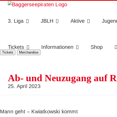
Zum
Inhalt
Toggle
springen
Sliding
3. Liga
JBLH
Aktive
Jugen
Bar
Area
Tickets
Informationen
Shop
Tickets
Merchandise
Ab- und Neuzugang auf R
25. April 2023
Mann geht – Kwiatkowski kommt