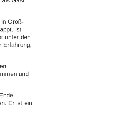
 als Gast
 in Groß-
appt, ist
t unter den
r Erfahrung,
den
kommen und
 Ende
. Er ist ein