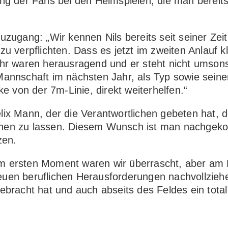
ng der Fans bei den Heimspielen, die man bereits
zugang: „Wir kennen Nils bereits seit seiner Zeit
u verpflichten. Dass es jetzt im zweiten Anlauf kl
ahr waren herausragend und er steht nicht umsons
Mannschaft im nächsten Jahr, als Typ sowie seine
ke von der 7m-Linie, direkt weiterhelfen.“
lix Mann, der die Verantwortlichen gebeten hat, 
ruhen zu lassen. Diesem Wunsch ist man nachge
zen.
. Im ersten Moment waren wir überrascht, aber am
uen beruflichen Herausforderungen nachvollziehen
ebracht hat und auch abseits des Feldes ein total