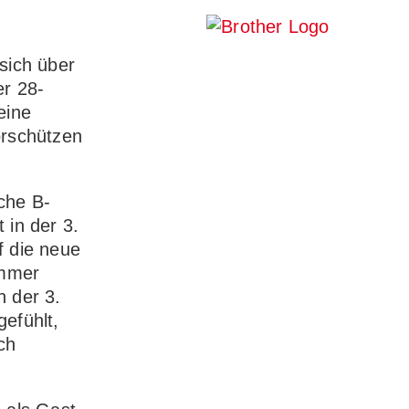
sich über
er 28-
eine
orschützen
che B-
in der 3.
f die neue
ommer
n der 3.
efühlt,
ch