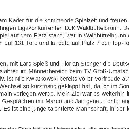
 am Kader für die kommende Spielzeit und freuen 
jährigen Ligakonkurrenten DJK Waldbüttelbrunn. D
tspiel auf dem Platz stand, war in Waldbüttelbrunn 
n auf 131 Tore und landete auf Platz 7 der Top-T
n, mit Lars Spieß und Florian Stenger die Deuts
sjahren im Männerbereich beim TV Groß-Umstadt 
, ist Nils Kwiatkowski bereits voller Vorfreude au
Wechsel so kurzfristig geklappt hat, da ich im S
ain verlegen werde. Mein Ziel war es weiterhin i
n Gesprächen mit Marco und Jan genau richtig ang
Es ist eine junge talentierte Mannschaft, in der i