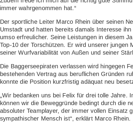
Zudem freue ich mich auf die richtig gute Stimmu
immer wahrgenommen hat.“
Der sportliche Leiter Marco Rhein über seinen Neu
Umstadt und hatten bereits damals Interesse ihn z
umso erfreulicher. Seine Leistungen in diesem J
Top-10 der Torschützen. Er wird unserer jungen 
seiner Wurfvariabilität von Außen und seiner Stär
Die Baggerseepiraten verlassen wird hingegen Fe
bestehenden Vertrag aus beruflichen Gründen 
konnte die Position kurzfristig adäquat neu beset
„Wir bedanken uns bei Felix für drei tolle Jahre
können wir die Beweggründe bedingt durch die ne
absoluter Teamplayer, der immer vollen Einsatz g
sympathischer Mensch ist“, erklärt Marco Rhein.