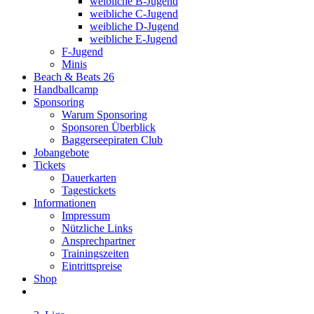
weibliche B-Jugend
weibliche C-Jugend
weibliche D-Jugend
weibliche E-Jugend
F-Jugend
Minis
Beach & Beats 26
Handballcamp
Sponsoring
Warum Sponsoring
Sponsoren Überblick
Baggerseepiraten Club
Jobangebote
Tickets
Dauerkarten
Tagestickets
Informationen
Impressum
Nützliche Links
Ansprechpartner
Trainingszeiten
Eintrittspreise
Shop