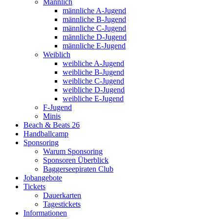
Männlich
männliche A-Jugend
männliche B-Jugend
männliche C-Jugend
männliche D-Jugend
männliche E-Jugend
Weiblich
weibliche A-Jugend
weibliche B-Jugend
weibliche C-Jugend
weibliche D-Jugend
weibliche E-Jugend
F-Jugend
Minis
Beach & Beats 26
Handballcamp
Sponsoring
Warum Sponsoring
Sponsoren Überblick
Baggerseepiraten Club
Jobangebote
Tickets
Dauerkarten
Tagestickets
Informationen