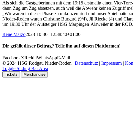
Als sich die Gastgeberinnen mit dem 19:15 erstmalig einen Vier-Tore-
dann Zug um Zug absetzen, auch weil die Abwehr keinen Zugriff mehr 
„Wir waren in dieser Phase zu unkonzentriert und unser Spiel hatte z
Nieder-Roden waren Christine Burgard (9/4), Jil Riecke (4) und Clar
um 19:30 Uhr der Aufsteiger HSG Marpingen-Alsweiler in der R
Rene Marzo
2023-10-30T12:38:40+01:00
Dir gefällt dieser Beitrag? Teile ihn auf diesen Plattformen!
Facebook
X
Reddit
WhatsApp
E-Mail
© 2024 HSG Rodgau Nieder-Roden |
Datenschutz
|
Impressum
|
Kon
Toggle Sliding Bar Area
Tickets
Merchandise