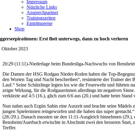
Impressum
Nützliche Links
Ansprechpartner
Trainingszeiten
Eintrittspreise
Shop
ggerseepiratinnen: Erst flott unterwegs, dann zu hoch verloren
. Oktober 2023
20:29 (11:11)-Niederlage beim Bundesliga-Nachwuchs von Benshei
Die Damen der HSG Rodgau Nieder-Roden haben die Top-Begegnung in 
den Worten Tag und Nacht beschreiben“, resümierte der Trainer der
Lauf.“ Seine Schützlinge legten los wie die Feuerwehr und führten n
zeigte Wirkung, für die Rodgauerinnen allerdings im negativen Sinne
verkürzte auf 4:5 (16.), glich zum 6:6 aus (20.) und hatte beim Stand v
Nun nahm auch Ergün Sahin eine Auszeit und brachte seine Mädels zur
jungen Spielerinnen reingeworfen und die haben das super gemacht.“ 
(28./29.). Danach mussten sie den 11:11-Ausgleich hinnehmen (29.), 
Bensheim/Auerbach erwischte in Abschnitt zwei den besseren Start, z
Treffer.