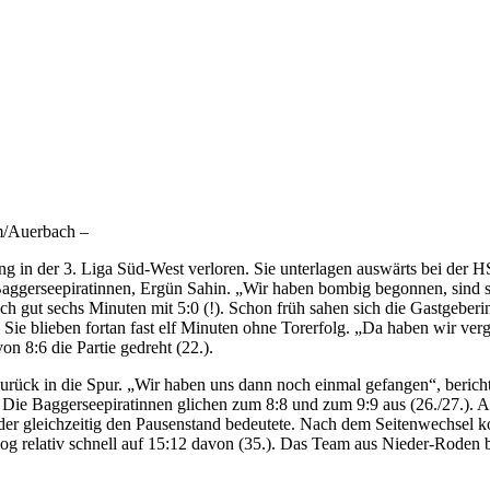
m/Auerbach –
der 3. Liga Süd-West verloren. Sie unterlagen auswärts bei der HSG
 Baggerseepiratinnen, Ergün Sahin. „Wir haben bombig begonnen, sind
ach gut sechs Minuten mit 5:0 (!). Schon früh sahen sich die Gastgebe
. Sie blieben fortan fast elf Minuten ohne Torerfolg. „Da haben wir v
on 8:6 die Partie gedreht (22.).
ück in die Spur. „Wir haben uns dann noch einmal gefangen“, berichtete
Die Baggerseepiratinnen glichen zum 8:8 und zum 9:9 aus (26./27.). A
der gleichzeitig den Pausenstand bedeutete. Nach dem Seitenwechsel k
og relativ schnell auf 15:12 davon (35.). Das Team aus Nieder-Roden bl