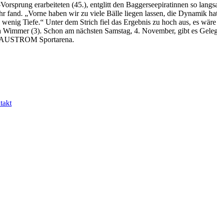
Vorsprung erarbeiteten (45.), entglitt den Baggerseepiratinnen so lan
fand. „Vorne haben wir zu viele Bälle liegen lassen, die Dynamik hat 
u wenig Tiefe.“ Unter dem Strich fiel das Ergebnis zu hoch aus, es wär
a Wimmer (3). Schon am nächsten Samstag, 4. November, gibt es Gelegen
ODAUSTROM Sportarena.
takt