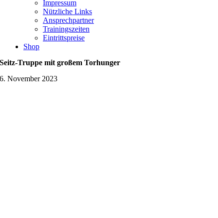
Impressum
Nützliche Links
Ansprechpartner
Trainingszeiten
Eintrittspreise
Shop
Seitz-Truppe mit großem Torhunger
6. November 2023