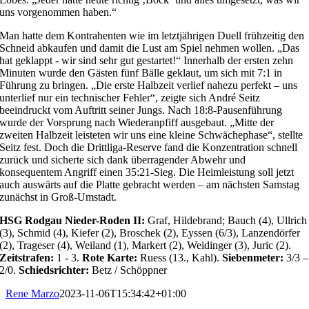
uns vorgenommen haben.“
Man hatte dem Kontrahenten wie im letztjährigen Duell frühzeitig den
Schneid abkaufen und damit die Lust am Spiel nehmen wollen. „Das
hat geklappt - wir sind sehr gut gestartet!“ Innerhalb der ersten zehn
Minuten wurde den Gästen fünf Bälle geklaut, um sich mit 7:1 in
Führung zu bringen. „Die erste Halbzeit verlief nahezu perfekt – uns
unterlief nur ein technischer Fehler“, zeigte sich André Seitz
beeindruckt vom Auftritt seiner Jungs. Nach 18:8-Pausenführung
wurde der Vorsprung nach Wiederanpfiff ausgebaut. „Mitte der
zweiten Halbzeit leisteten wir uns eine kleine Schwächephase“, stellte
Seitz fest. Doch die Drittliga-Reserve fand die Konzentration schnell
zurück und sicherte sich dank überragender Abwehr und
konsequentem Angriff einen 35:21-Sieg. Die Heimleistung soll jetzt
auch auswärts auf die Platte gebracht werden – am nächsten Samstag
zunächst in Groß-Umstadt.
HSG Rodgau Nieder-Roden II:
Graf, Hildebrand; Bauch (4), Ullrich
(3), Schmid (4), Kiefer (2), Broschek (2), Eyssen (6/3), Lanzendörfer
(2), Trageser (4), Weiland (1), Markert (2), Weidinger (3), Juric (2).
Zeitstrafen:
1 - 3.
Rote Karte:
Ruess (13., Kahl).
Siebenmeter:
3/3 –
2/0.
Schiedsrichter:
Betz / Schöppner
Rene Marzo
2023-11-06T15:34:42+01:00