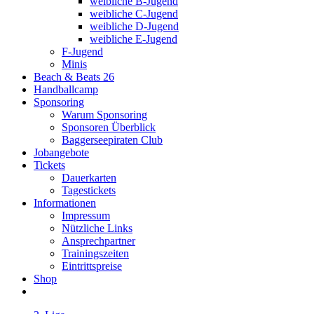
weibliche B-Jugend
weibliche C-Jugend
weibliche D-Jugend
weibliche E-Jugend
F-Jugend
Minis
Beach & Beats 26
Handballcamp
Sponsoring
Warum Sponsoring
Sponsoren Überblick
Baggerseepiraten Club
Jobangebote
Tickets
Dauerkarten
Tagestickets
Informationen
Impressum
Nützliche Links
Ansprechpartner
Trainingszeiten
Eintrittspreise
Shop