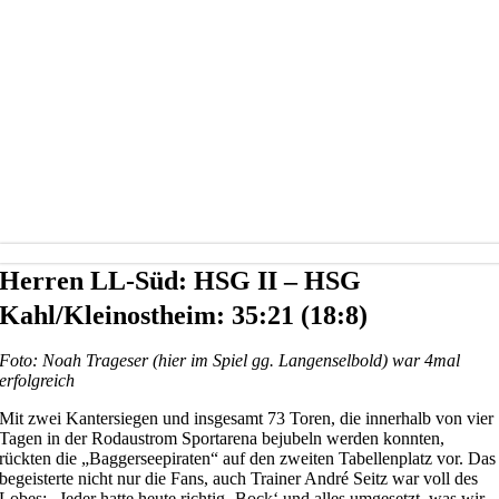
Herren LL-Süd: HSG II – HSG
Kahl/Kleinostheim: 35:21 (18:8)
Foto: Noah Trageser (hier im Spiel gg. Langenselbold) war 4mal
erfolgreich
Mit zwei Kantersiegen und insgesamt 73 Toren, die innerhalb von vier
Tagen in der Rodaustrom Sportarena bejubeln werden konnten,
rückten die „Baggerseepiraten“ auf den zweiten Tabellenplatz vor. Das
begeisterte nicht nur die Fans, auch Trainer André Seitz war voll des
Lobes: „Jeder hatte heute richtig ‚Bock‘ und alles umgesetzt, was wir