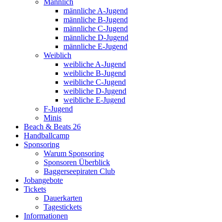
Männlich
männliche A-Jugend
männliche B-Jugend
männliche C-Jugend
männliche D-Jugend
männliche E-Jugend
Weiblich
weibliche A-Jugend
weibliche B-Jugend
weibliche C-Jugend
weibliche D-Jugend
weibliche E-Jugend
F-Jugend
Minis
Beach & Beats 26
Handballcamp
Sponsoring
Warum Sponsoring
Sponsoren Überblick
Baggerseepiraten Club
Jobangebote
Tickets
Dauerkarten
Tagestickets
Informationen