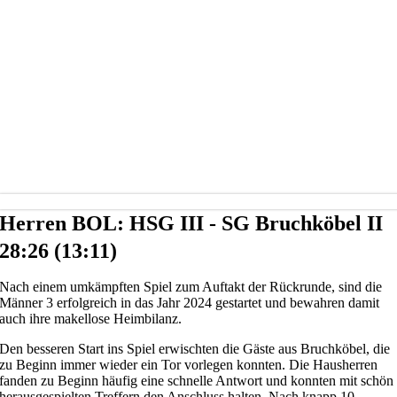
Herren BOL: HSG III - SG Bruchköbel II
28:26 (13:11)
Nach einem umkämpften Spiel zum Auftakt der Rückrunde, sind die
Männer 3 erfolgreich in das Jahr 2024 gestartet und bewahren damit
auch ihre makellose Heimbilanz.
Den besseren Start ins Spiel erwischten die Gäste aus Bruchköbel, die
zu Beginn immer wieder ein Tor vorlegen konnten. Die Hausherren
fanden zu Beginn häufig eine schnelle Antwort und konnten mit schön
herausgespielten Treffern den Anschluss halten. Nach knapp 10