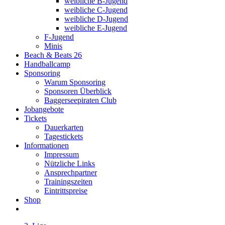
weibliche B-Jugend
weibliche C-Jugend
weibliche D-Jugend
weibliche E-Jugend
F-Jugend
Minis
Beach & Beats 26
Handballcamp
Sponsoring
Warum Sponsoring
Sponsoren Überblick
Baggerseepiraten Club
Jobangebote
Tickets
Dauerkarten
Tagestickets
Informationen
Impressum
Nützliche Links
Ansprechpartner
Trainingszeiten
Eintrittspreise
Shop