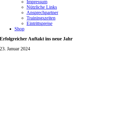
Impressum
Nützliche Links
Ansprechpartner
Trainingszeiten
Eintrittspreise
Shop
Erfolgreicher Auftakt ins neue Jahr
23. Januar 2024