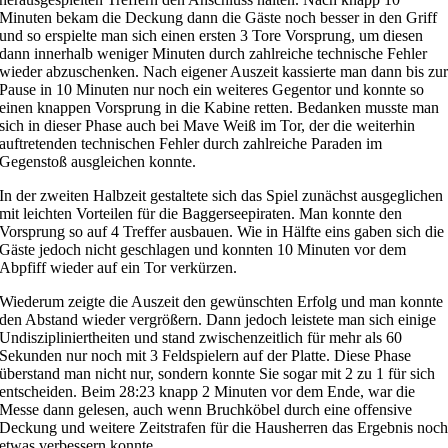
Minuten bekam die Deckung dann die Gäste noch besser in den Griff
und so erspielte man sich einen ersten 3 Tore Vorsprung, um diesen
dann innerhalb weniger Minuten durch zahlreiche technische Fehler
wieder abzuschenken. Nach eigener Auszeit kassierte man dann bis zu
Pause in 10 Minuten nur noch ein weiteres Gegentor und konnte so
einen knappen Vorsprung in die Kabine retten. Bedanken musste man
sich in dieser Phase auch bei Mave Weiß im Tor, der die weiterhin
auftretenden technischen Fehler durch zahlreiche Paraden im
Gegenstoß ausgleichen konnte.
In der zweiten Halbzeit gestaltete sich das Spiel zunächst ausgeglichen
mit leichten Vorteilen für die Baggerseepiraten. Man konnte den
Vorsprung so auf 4 Treffer ausbauen. Wie in Hälfte eins gaben sich die
Gäste jedoch nicht geschlagen und konnten 10 Minuten vor dem
Abpfiff wieder auf ein Tor verkürzen.
Wiederum zeigte die Auszeit den gewünschten Erfolg und man konnte
den Abstand wieder vergrößern. Dann jedoch leistete man sich einige
Undiszipliniertheiten und stand zwischenzeitlich für mehr als 60
Sekunden nur noch mit 3 Feldspielern auf der Platte. Diese Phase
überstand man nicht nur, sondern konnte Sie sogar mit 2 zu 1 für sich
entscheiden. Beim 28:23 knapp 2 Minuten vor dem Ende, war die
Messe dann gelesen, auch wenn Bruchköbel durch eine offensive
Deckung und weitere Zeitstrafen für die Hausherren das Ergebnis noc
etwas verbessern konnte.