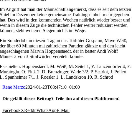
Im Angriff hat man der Mannschaft angemerkt, dass es seit dem letzten
Spiel im Dezember keine gemeinsame Trainingseinheit mehr gegeben
hat. Das wird in den kommenden Wochen natürlich wieder besser und
wenn in diesem Zuge die technischen Fehler weiter reduziert werden
können, steht weiteren Siegen nichts im Wege.
Ein Sonderlob an diesem Tag an das Torhüter Gespann, Mave Weiß,
der über 60 Minuten mit zahlreichen Paraden glänzte und den leicht
angeschlagenen Marvin Hoppenstaedt, der in bester Andi Wolff
Manier 2 von 3 Strafwürfen vereiteln konnte.
Es spielten: Hoppenstaedt, M. Weiß; M. Seitel 1, Y. Lanzendörfer 4, E.
Muratoglu, O. Fink 2, D. Brenzinger, Wade 3/2, P. Scariot, J. Pollert,
L. Spanheimer 7/1, J. Roesler 1, L. Landskron 10, R. Schrod
Rene Marzo
2024-01-23T08:47:10+01:00
Dir gefällt dieser Beitrag? Teile ihn auf diesen Plattformen!
Facebook
X
Reddit
WhatsApp
E-Mail