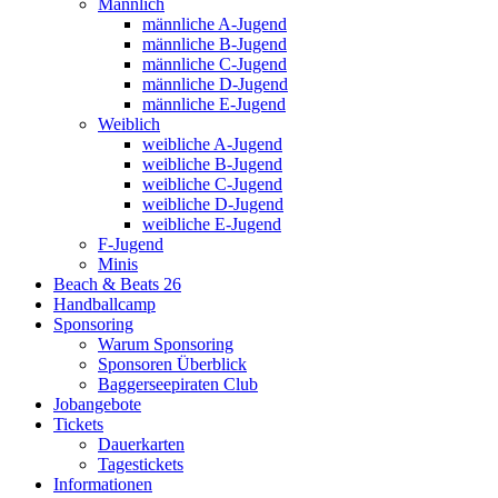
Männlich
männliche A-Jugend
männliche B-Jugend
männliche C-Jugend
männliche D-Jugend
männliche E-Jugend
Weiblich
weibliche A-Jugend
weibliche B-Jugend
weibliche C-Jugend
weibliche D-Jugend
weibliche E-Jugend
F-Jugend
Minis
Beach & Beats 26
Handballcamp
Sponsoring
Warum Sponsoring
Sponsoren Überblick
Baggerseepiraten Club
Jobangebote
Tickets
Dauerkarten
Tagestickets
Informationen