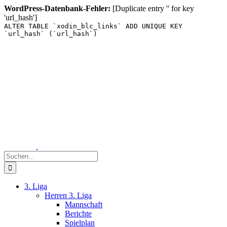
WordPress-Datenbank-Fehler:
[Duplicate entry '' for key
'url_hash']
ALTER TABLE `xodin_blc_links` ADD UNIQUE KEY
`url_hash` (`url_hash`)
Zum
Inhalt
springen
Suche
nach:
3. Liga
Herren 3. Liga
Mannschaft
Berichte
Spielplan