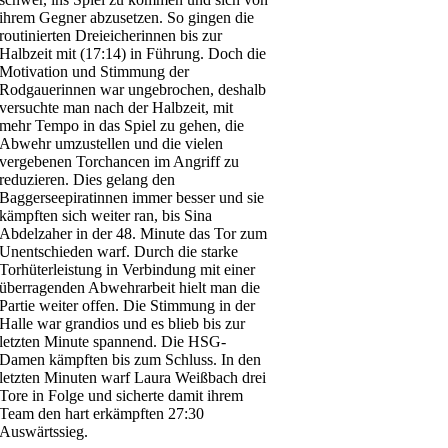
ihrem Gegner abzusetzen. So gingen die
routinierten Dreieicherinnen bis zur
Halbzeit mit (17:14) in Führung. Doch die
Motivation und Stimmung der
Rodgauerinnen war ungebrochen, deshalb
versuchte man nach der Halbzeit, mit
mehr Tempo in das Spiel zu gehen, die
Abwehr umzustellen und die vielen
vergebenen Torchancen im Angriff zu
reduzieren. Dies gelang den
Baggerseepiratinnen immer besser und sie
kämpften sich weiter ran, bis Sina
Abdelzaher in der 48. Minute das Tor zum
Unentschieden warf. Durch die starke
Torhüterleistung in Verbindung mit einer
überragenden Abwehrarbeit hielt man die
Partie weiter offen. Die Stimmung in der
Halle war grandios und es blieb bis zur
letzten Minute spannend. Die HSG-
Damen kämpften bis zum Schluss. In den
letzten Minuten warf Laura Weißbach drei
Tore in Folge und sicherte damit ihrem
Team den hart erkämpften 27:30
Auswärtssieg.