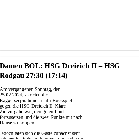
Damen BOL: HSG Dreieich II – HSG
Rodgau 27:30 (17:14)
Am vergangenen Sonntag, den
25.02.2024, starteten die
Baggerseepiratinnen in ihr Rückspiel
gegen die HSG Dreieich II. Klare
Zielvorgabe war, den guten Lauf
fortzusetzen und die zwei Punkte mit nach
Hause zu bringen.
Jedoch taten sich die Gäste zunächst sehr
schwer, ins Spiel zu kommen und sich von