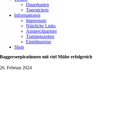
Dauerkarten
Tagestickets
Informationen
Impressum
Nützliche Links
Ansprechpartner
Trainingszeiten
Eintrittspreise
Shop
Baggerseepiratinnen mit viel Mühe erfolgreich
26. Februar 2024