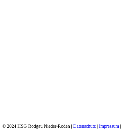
Facebook
X
Reddit
WhatsApp
E-
Mail
© 2024 HSG Rodgau Nieder-Roden |
Datenschutz
|
Impressum
|