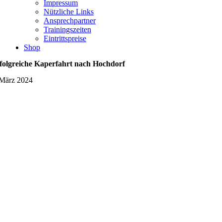
Impressum
Nützliche Links
Ansprechpartner
Trainingszeiten
Eintrittspreise
Shop
folgreiche Kaperfahrt nach Hochdorf
 März 2024