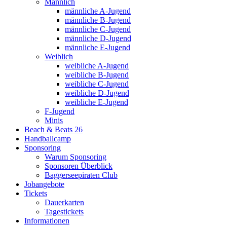
Männlich
männliche A-Jugend
männliche B-Jugend
männliche C-Jugend
männliche D-Jugend
männliche E-Jugend
Weiblich
weibliche A-Jugend
weibliche B-Jugend
weibliche C-Jugend
weibliche D-Jugend
weibliche E-Jugend
F-Jugend
Minis
Beach & Beats 26
Handballcamp
Sponsoring
Warum Sponsoring
Sponsoren Überblick
Baggerseepiraten Club
Jobangebote
Tickets
Dauerkarten
Tagestickets
Informationen