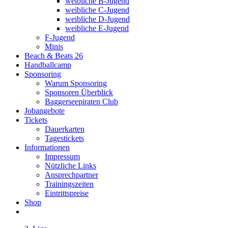
weibliche B-Jugend
weibliche C-Jugend
weibliche D-Jugend
weibliche E-Jugend
F-Jugend
Minis
Beach & Beats 26
Handballcamp
Sponsoring
Warum Sponsoring
Sponsoren Überblick
Baggerseepiraten Club
Jobangebote
Tickets
Dauerkarten
Tagestickets
Informationen
Impressum
Nützliche Links
Ansprechpartner
Trainingszeiten
Eintrittspreise
Shop