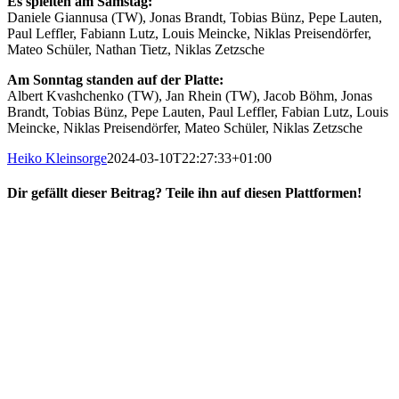
Es spielten am Samstag:
Daniele Giannusa (TW), Jonas Brandt, Tobias Bünz, Pepe Lauten,
Paul Leffler, Fabiann Lutz, Louis Meincke, Niklas Preisendörfer,
Mateo Schüler, Nathan Tietz, Niklas Zetzsche
Am Sonntag standen auf der Platte:
Albert Kvashchenko (TW), Jan Rhein (TW), Jacob Böhm, Jonas
Brandt, Tobias Bünz, Pepe Lauten, Paul Leffler, Fabian Lutz, Louis
Meincke, Niklas Preisendörfer, Mateo Schüler, Niklas Zetzsche
Heiko Kleinsorge
2024-03-10T22:27:33+01:00
Dir gefällt dieser Beitrag? Teile ihn auf diesen Plattformen!
Facebook
X
Reddit
WhatsApp
E-
Mail