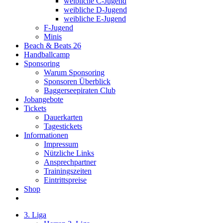
weibliche C-Jugend
weibliche D-Jugend
weibliche E-Jugend
F-Jugend
Minis
Beach & Beats 26
Handballcamp
Sponsoring
Warum Sponsoring
Sponsoren Überblick
Baggerseepiraten Club
Jobangebote
Tickets
Dauerkarten
Tagestickets
Informationen
Impressum
Nützliche Links
Ansprechpartner
Trainingszeiten
Eintrittspreise
Shop
3. Liga