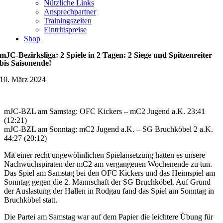
Nützliche Links
Ansprechpartner
Trainingszeiten
Eintrittspreise
Shop
mJC-Bezirksliga: 2 Spiele in 2 Tagen: 2 Siege und Spitzenreiter
bis Saisonende!
10. März 2024
mJC-BZL am Samstag: OFC Kickers – mC2 Jugend a.K. 23:41
(12:21)
mJC-BZL am Sonntag: mC2 Jugend a.K. – SG Bruchköbel 2 a.K.
44:27 (20:12)
Mit einer recht ungewöhnlichen Spielansetzung hatten es unsere
Nachwuchspiraten der mC2 am vergangenen Wochenende zu tun.
Das Spiel am Samstag bei den OFC Kickers und das Heimspiel am
Sonntag gegen die 2. Mannschaft der SG Bruchköbel. Auf Grund
der Auslastung der Hallen in Rodgau fand das Spiel am Sonntag in
Bruchköbel statt.
Die Partei am Samstag war auf dem Papier die leichtere Übung für