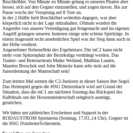
Bruchköbler. Von Minute zu Minute gelang es unseren Piraten aber
besser, sich auf den Gegner einzustellen, und zogen davon. Bis zur
Pause wuchs der Vorsprung auf 8 Tore an.
In der 2.Hälfte hielt Bruchköbel weiterhin dagegen, war aber
körperlich nicht in der Lage mitzuhalten. Oftmals wurden die
Angreifer von unserer Verteidigung gut festgemacht und im eigenen
Angriff gelangen unseren Junioren einige sehr schöne Spielzüge. In
einem insgesamt recht ansehnlichen Spiel war der Sieg dann auch in
der Höhe verdient.
Angenehmer Nebeneffekt des Ergebnisses: Die mC2 kann nicht
mehr vom Spitzenplatz der Bezirksliga verdrängt werden. Das
Trainer- und Betreuerteam Maike Weiland, Matthias Lauten,
Maarten Broschek und John Meincke kann sehr stolz auf die
Saisonleistung der Mannschaft sein!
Zum letzten Mal setzten die C2-Junioren in dieser Saison ihre Segel.
Das Heimspiel gegen die HSG Dietzenbach wird auf Grund der
Situation, dass die mC1 am nächsten Sonntag das Rückspiel des
Halbfinals um die Hessenmeisterschaft zeitgleich austrägt,
gestrichen.
Wir bitten um zahlreiches Erscheinen und Support in der
RODAUSTROM Sportarena (Sonntag, 17.03.,14 Uhr). Gegner ist
die HSG Dotzheim/Schierstein.