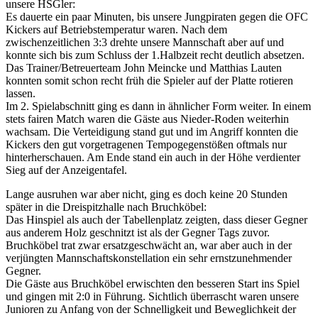
unsere HSGler:
Es dauerte ein paar Minuten, bis unsere Jungpiraten gegen die OFC
Kickers auf Betriebstemperatur waren. Nach dem
zwischenzeitlichen 3:3 drehte unsere Mannschaft aber auf und
konnte sich bis zum Schluss der 1.Halbzeit recht deutlich absetzen.
Das Trainer/Betreuerteam John Meincke und Matthias Lauten
konnten somit schon recht früh die Spieler auf der Platte rotieren
lassen.
Im 2. Spielabschnitt ging es dann in ähnlicher Form weiter. In einem
stets fairen Match waren die Gäste aus Nieder-Roden weiterhin
wachsam. Die Verteidigung stand gut und im Angriff konnten die
Kickers den gut vorgetragenen Tempogegenstößen oftmals nur
hinterherschauen. Am Ende stand ein auch in der Höhe verdienter
Sieg auf der Anzeigentafel.
Lange ausruhen war aber nicht, ging es doch keine 20 Stunden
später in die Dreispitzhalle nach Bruchköbel:
Das Hinspiel als auch der Tabellenplatz zeigten, dass dieser Gegner
aus anderem Holz geschnitzt ist als der Gegner Tags zuvor.
Bruchköbel trat zwar ersatzgeschwächt an, war aber auch in der
verjüngten Mannschaftskonstellation ein sehr ernstzunehmender
Gegner.
Die Gäste aus Bruchköbel erwischten den besseren Start ins Spiel
und gingen mit 2:0 in Führung. Sichtlich überrascht waren unsere
Junioren zu Anfang von der Schnelligkeit und Beweglichkeit der