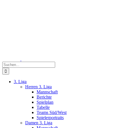
Zum
Inhalt
springen
Suche
nach:
3. Liga
Herren 3. Liga
Mannschaft
Berichte
Spielplan
Tabelle
Teams Süd/West
Spielerportraits
Damen 3. Liga
Mannschaft