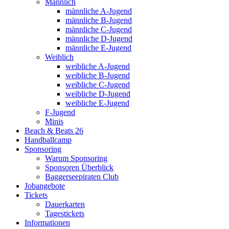
Männlich
männliche A-Jugend
männliche B-Jugend
männliche C-Jugend
männliche D-Jugend
männliche E-Jugend
Weiblich
weibliche A-Jugend
weibliche B-Jugend
weibliche C-Jugend
weibliche D-Jugend
weibliche E-Jugend
F-Jugend
Minis
Beach & Beats 26
Handballcamp
Sponsoring
Warum Sponsoring
Sponsoren Überblick
Baggerseepiraten Club
Jobangebote
Tickets
Dauerkarten
Tagestickets
Informationen