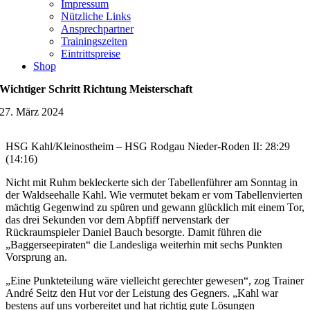
Impressum
Nützliche Links
Ansprechpartner
Trainingszeiten
Eintrittspreise
Shop
Wichtiger Schritt Richtung Meisterschaft
27. März 2024
HSG Kahl/Kleinostheim – HSG Rodgau Nieder-Roden II: 28:29
(14:16)
Nicht mit Ruhm bekleckerte sich der Tabellenführer am Sonntag in
der Waldseehalle Kahl. Wie vermutet bekam er vom Tabellenvierten
mächtig Gegenwind zu spüren und gewann glücklich mit einem Tor,
das drei Sekunden vor dem Abpfiff nervenstark der
Rückraumspieler Daniel Bauch besorgte. Damit führen die
„Baggerseepiraten“ die Landesliga weiterhin mit sechs Punkten
Vorsprung an.
„Eine Punkteteilung wäre vielleicht gerechter gewesen“, zog Trainer
André Seitz den Hut vor der Leistung des Gegners. „Kahl war
bestens auf uns vorbereitet und hat richtig gute Lösungen