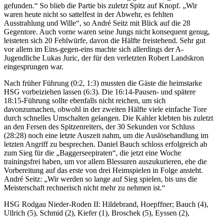
gefunden.“ So blieb die Partie bis zuletzt Spitz auf Knopf. „Wir
waren heute nicht so sattelfest in der Abwehr, es fehlten
Ausstrahlung und Wille“, so André Seitz mit Blick auf die 28
Gegentore. Auch vorne waren seine Jungs nicht konsequent genug,
leisteten sich 20 Fehlwürfe, davon die Hälfte freistehend. Sehr gut
vor allem im Eins-gegen-eins machte sich allerdings der A-
Jugendliche Lukas Juric, der für den verletzten Robert Landskron
eingesprungen war.
Nach früher Führung (0:2, 1:3) mussten die Gäste die heimstarke
HSG vorbeiziehen lassen (6:3). Die 16:14-Pausen- und spätere
18:15-Führung sollte ebenfalls nicht reichen, um sich
davonzumachen, obwohl in der zweiten Hälfte viele einfache Tore
durch schnelles Umschalten gelangen. Die Kahler klebten bis zuletzt
an den Fersen des Spitzenreiters, der 30 Sekunden vor Schluss
(28:28) noch eine letzte Auszeit nahm, um die Auslösehandlung im
letzten Angriff zu besprechen. Daniel Bauch schloss erfolgreich ab
zum Sieg für die „Baggerseepiraten“, die jetzt eine Woche
trainingsfrei haben, um vor allem Blessuren auszukurieren, ehe die
Vorbereitung auf das erste von drei Heimspielen in Folge ansteht.
André Seitz: „Wir werden so lange auf Sieg spielen, bis uns die
Meisterschaft rechnerisch nicht mehr zu nehmen ist.“
HSG Rodgau Nieder-Roden II: Hildebrand, Hoepffner; Bauch (4),
Ullrich (5), Schmid (2), Kiefer (1), Broschek (5), Eyssen (2),