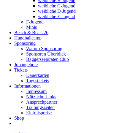
weibliche B-Jugend
weibliche C-Jugend
weibliche D-Jugend
weibliche E-Jugend
F-Jugend
Minis
Beach & Beats 26
Handballcamp
Sponsoring
Warum Sponsoring
Sponsoren Überblick
Baggerseepiraten Club
Jobangebote
Tickets
Dauerkarten
Tagestickets
Informationen
Impressum
Nützliche Links
Ansprechpartner
Trainingszeiten
Eintrittspreise
Shop