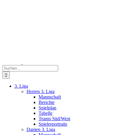
Zum
Inhalt
springen
Suche
nach:
3. Liga
Herren 3. Liga
Mannschaft
Berichte
Spielplan
Tabelle
Teams Süd/West
Spielerportraits
Damen 3. Liga
Mannschaft