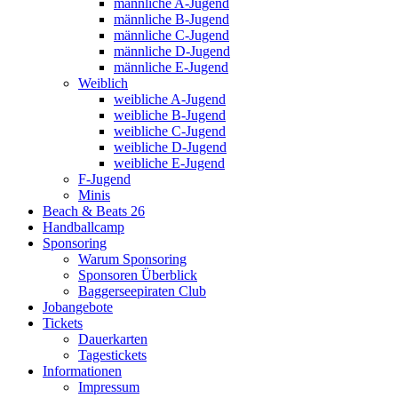
männliche A-Jugend
männliche B-Jugend
männliche C-Jugend
männliche D-Jugend
männliche E-Jugend
Weiblich
weibliche A-Jugend
weibliche B-Jugend
weibliche C-Jugend
weibliche D-Jugend
weibliche E-Jugend
F-Jugend
Minis
Beach & Beats 26
Handballcamp
Sponsoring
Warum Sponsoring
Sponsoren Überblick
Baggerseepiraten Club
Jobangebote
Tickets
Dauerkarten
Tagestickets
Informationen
Impressum