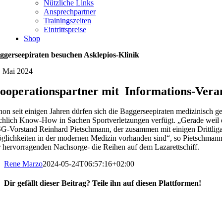
Nützliche Links
Ansprechpartner
Trainingszeiten
Eintrittspreise
Shop
ggerseepiraten besuchen Asklepios-Klinik
. Mai 2024
ooperationspartner mit Informations-Vera
hon seit einigen Jahren dürfen sich die Baggerseepiraten medizinisch ge
ichlich Know-How in Sachen Sportverletzungen verfügt. „Gerade weil d
G-Vorstand Reinhard Pietschmann, der zusammen mit einigen Drittligasp
glichkeiten in der modernen Medizin vorhanden sind“, so Pietschmann 
r hervorragenden Nachsorge- die Reihen auf dem Lazarettschiff.
Rene Marzo
2024-05-24T06:57:16+02:00
Dir gefällt dieser Beitrag? Teile ihn auf diesen Plattformen!
Facebook
X
Reddit
WhatsApp
E-
Mail