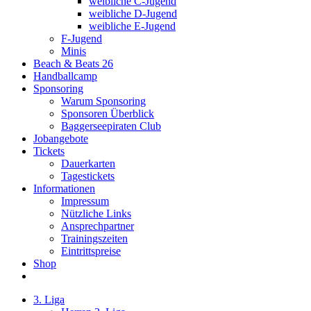
weibliche C-Jugend
weibliche D-Jugend
weibliche E-Jugend
F-Jugend
Minis
Beach & Beats 26
Handballcamp
Sponsoring
Warum Sponsoring
Sponsoren Überblick
Baggerseepiraten Club
Jobangebote
Tickets
Dauerkarten
Tagestickets
Informationen
Impressum
Nützliche Links
Ansprechpartner
Trainingszeiten
Eintrittspreise
Shop
3. Liga