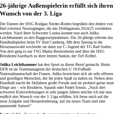
26-jährige Außenspielerin erfüllt sich ihren
Wunsch von der 3. Liga
Die Damen der HSG Rodgau Nieder-Roden begrüßen den dritten von
fünf externen Neuzugängen, die das Drittligateam 2024/25 verstärken
werden. Nach ihrer Schwester Louisa kommt nun auch Julika
Leichthammer zu den Baggerseepiratinnen. Die 26-jährige erlernte das
Handballspielen beim SV Bad Camberg. Mit dem Sprung in die
Hessenauswahl wechselte sie dann zur C–Jugend der TG Bad Soden.
Von dort ging es zur TSG Mainz-Bretzenheim und über die HSG
Bensheim/Auerbach zu ihrer letzten Station, der TuS Kriftel.
Julika Leichthammer
hat den Sport zu ihrem Beruf gemacht. Beim
DFB ist sie Teammanagerin der deutschen U 19-Fußball-
Nationalmannschaft der Frauen. Julika bezeichnet sich als sehr offenen
und geselligen Menschen, der für jeden Spaß zu haben ist. Neben dem
Handball macht ihr Skifahren große Freude und sie probiert gerne neu
Dinge aus – wie Bouldern, Squash oder Padel-Tennis. „Nach drei
schweren Knieverletzungen in sehr jungen Jahren möchte ich mir nun
endlich den Wunsch von der 3. Liga erfüllen. Ich freue mich auf die
neue Aufgabe und Herausforderung, auf ein neues Team und eine
spannende Saison!“