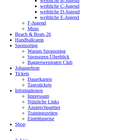
weibliche B-Jugend
weibliche C-Jugend
weibliche D-Jugend
weibliche E-Jugend
F-Jugend
Minis
Beach & Beats 26
Handballcamp
Sponsoring
Warum Sponsoring
Sponsoren Überblick
Baggerseepiraten Club
Jobangebote
Tickets
Dauerkarten
Tagestickets
Informationen
Impressum
Nützliche Links
Ansprechpartner
Trainingszeiten
Eintrittspreise
Shop