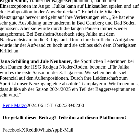
Ergün Sahin,
Trainer der Baggerseepiratinnen, hat mehrere
Einsatzoptionen im Auge: „Julika kann auf Linksaußen spielen und auf
der Halbposition in der Abwehr decken.“ Er hebt die Vita des
Neuzugangs hervor und geht auf ihre Verletzungen ein. „Sie hat eine
sehr gute Ausbildung unter anderem in Bad Camberg und Bad Soden
genossen. Aber sie wurde durch die langen Pausen immer wieder
ausgebremst. Bei Bensheim/Auerbach stieg Julika mit dem
Nachwuchsteam in die 3. Liga auf. Durch ihre beruflichen Aufgaben
wurde ihr der Aufwand zu hoch und sie schloss sich dem Oberligisten
Kriftel an.“
Jana Schilling und Jule Neubauer
, die Sportlichen Leiterinnen bei
den Damen der HSG Rodgau Nieder-Roden, betonen: „Für Julika
wird es die erste Saison in der 3. Liga sein. Wir sehen bei ihr viel
Potenzial auf den Außenpositionen. Durch ihre Leidenschaft zum
Sport ist unser Neuzugang eine absolute Teamplayerin. Wir freuen uns,
dass Julika ab der Saison 2024/2025 ein Teil der Baggerseepiratinnen
sein wird.“
Rene Marzo
2024-06-15T16:02:23+02:00
Dir gefällt dieser Beitrag? Teile ihn auf diesen Plattformen!
Facebook
X
Reddit
WhatsApp
E-Mail