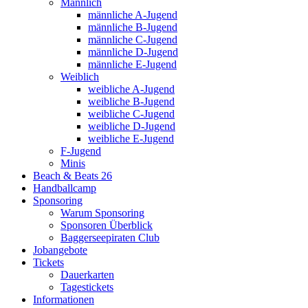
Männlich
männliche A-Jugend
männliche B-Jugend
männliche C-Jugend
männliche D-Jugend
männliche E-Jugend
Weiblich
weibliche A-Jugend
weibliche B-Jugend
weibliche C-Jugend
weibliche D-Jugend
weibliche E-Jugend
F-Jugend
Minis
Beach & Beats 26
Handballcamp
Sponsoring
Warum Sponsoring
Sponsoren Überblick
Baggerseepiraten Club
Jobangebote
Tickets
Dauerkarten
Tagestickets
Informationen