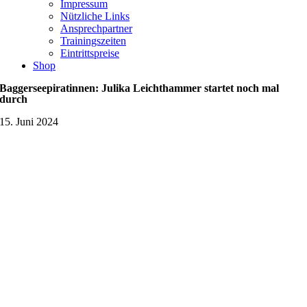
Impressum
Nützliche Links
Ansprechpartner
Trainingszeiten
Eintrittspreise
Shop
Baggerseepiratinnen: Julika Leichthammer startet noch mal
durch
15. Juni 2024