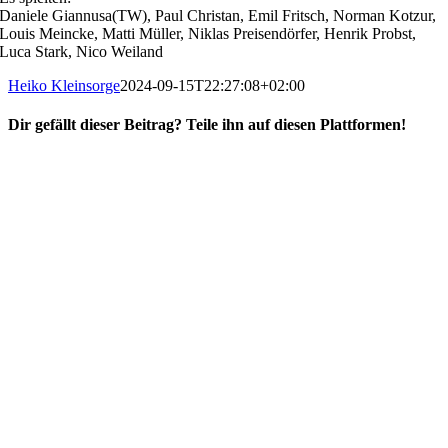
Daniele Giannusa(TW), Paul Christan, Emil Fritsch, Norman Kotzur,
Louis Meincke, Matti Müller, Niklas Preisendörfer, Henrik Probst,
Luca Stark, Nico Weiland
Heiko Kleinsorge
2024-09-15T22:27:08+02:00
Dir gefällt dieser Beitrag? Teile ihn auf diesen Plattformen!
Facebook
X
Reddit
WhatsApp
E-
Mail