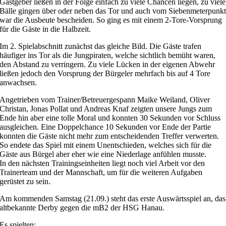
Gastgeber ließen in der Folge einfach zu viele Chancen liegen, zu viele
Bälle gingen über oder neben das Tor und auch vom Siebenmeterpunk
war die Ausbeute bescheiden. So ging es mit einem 2-Tore-Vorsprung
für die Gäste in die Halbzeit.
Im 2. Spielabschnitt zunächst das gleiche Bild. Die Gäste trafen
häufiger ins Tor als die Jungpiraten, welche sichtlich bemüht waren,
den Abstand zu verringern. Zu viele Lücken in der eigenen Abwehr
ließen jedoch den Vorsprung der Bürgeler mehrfach bis auf 4 Tore
anwachsen.
Angetrieben vom Trainer/Betreuergespann Maike Weiland, Oliver
Christan, Jonas Pollat und Andreas Knaf zeigten unsere Jungs zum
Ende hin aber eine tolle Moral und konnten 30 Sekunden vor Schluss
ausgleichen. Eine Doppelchance 10 Sekunden vor Ende der Partie
konnten die Gäste nicht mehr zum entscheidenden Treffer verwerten.
So endete das Spiel mit einem Unentschieden, welches sich für die
Gäste aus Bürgel aber eher wie eine Niederlage anfühlen musste.
In den nächsten Trainingseinheiten liegt noch viel Arbeit vor den
Trainerteam und der Mannschaft, um für die weiteren Aufgaben
gerüstet zu sein.
Am kommenden Samstag (21.09.) steht das erste Auswärtsspiel an, das
altbekannte Derby gegen die mB2 der HSG Hanau.
Es spielten: