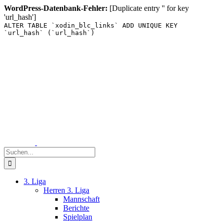
WordPress-Datenbank-Fehler:
[Duplicate entry '' for key
'url_hash']
ALTER TABLE `xodin_blc_links` ADD UNIQUE KEY
`url_hash` (`url_hash`)
Zum
Inhalt
springen
Suche
nach:
3. Liga
Herren 3. Liga
Mannschaft
Berichte
Spielplan