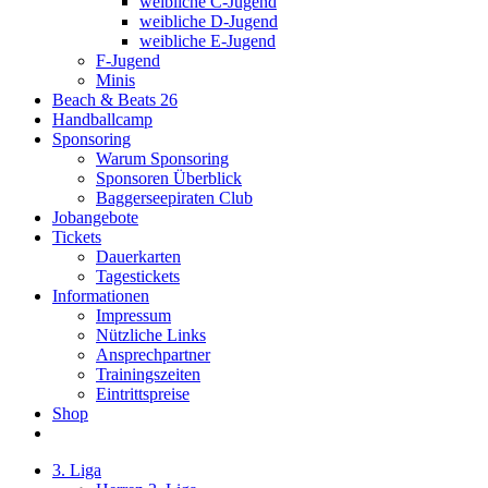
weibliche C-Jugend
weibliche D-Jugend
weibliche E-Jugend
F-Jugend
Minis
Beach & Beats 26
Handballcamp
Sponsoring
Warum Sponsoring
Sponsoren Überblick
Baggerseepiraten Club
Jobangebote
Tickets
Dauerkarten
Tagestickets
Informationen
Impressum
Nützliche Links
Ansprechpartner
Trainingszeiten
Eintrittspreise
Shop
3. Liga