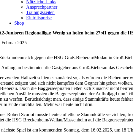
Nützliche Links
Ansprechpartner
Trainingszeiten
Eintrittspreise
Shop
2-Junioren Regionalliga: Wenig zu holen beim 27:41 gegen die
. Februar 2025
Rückrundenmatch gegen die HSG Groß-Bieberau/Modau in Groß-Bieberau g
 Anfang an bestimmten die Gastgeber aus Groß-Bieberau das Geschehen i
der zweiten Halbzeit schien es zunächst so, als würden die Bieberauer
erstand zeigten und sich nicht kampflos dem Gegner hingeben wollten.
 Bieberau. Doch die Baggerseepiraten ließen sich zunächst nicht beirre
 etlichen Ausfälle mussten die Baggerseepiraten der Aufholjagd nun Tr
n zu werfen. Berücksichtigt man, dass einige Stammkräfte heute fehlten
 zum Ende durchhalten. Mehr war heute nicht drin.
iner Robert Scariot musste heute auf etliche Stammkräfte verzichten, t
tet die HSG Breckenheim/Wallau/Massenheim auf die Baggerseepiraten.
 nächste Spiel ist am kommenden Sonntag, dem 16.02.2025, um 18 Uhr 