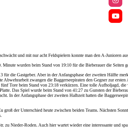
chwächt und mit nur acht Feldspielern konnte man den A-Junioren aus 
0. Minute wurden beim Stand von 19:10 für die Bieberauer die Seiten g
13 für die Gastgeber. Aber in der Anfangsphase der zweiten Hälfte mer
rte Abwehrarbeit zwangen die Baggerseepiraten den Gegner zur ersten
fünf Tore beim Stand von 23:18 verkürzen. Eine tolle Aufholjagd, die 
latte. Das Spiel wurde beim Stand von 41:27 zu Gunsten der Bieberaue
cht. In der Anfangsphase der zweiten Halbzeit hatten die Baggerseepira
. Zu groß der Unterschied heute zwischen beiden Teams. Nächsten Sonnta
.
 Nieder-Roden. Auch hier wartet wieder eine interessante und spann