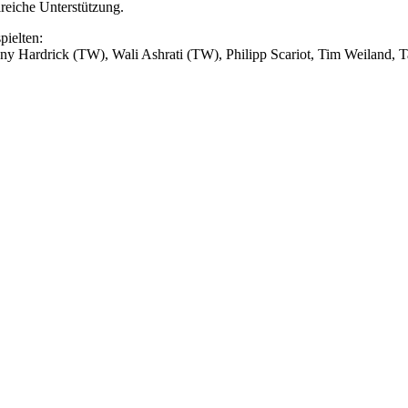
lreiche Unterstützung.
pielten:
ny Hardrick (TW), Wali Ashrati (TW), Philipp Scariot, Tim Weiland, Ta