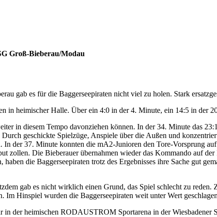
 HSG Groß-Bieberau/Modau
ab es für die Baggerseepiraten nicht viel zu holen. Stark ersatzges
n heimischer Halle. Über ein 4:0 in der 4. Minute, ein 14:5 in der 2
 weiter in diesem Tempo davonziehen können. In der 34. Minute das 23:
 Durch geschickte Spielzüge, Anspiele über die Außen und konzentrie
n. In der 37. Minute konnten die mA2-Junioren den Tore-Vorsprung auf 
ibut zollen. Die Bieberauer übernahmen wieder das Kommando auf der P
, haben die Baggerseepiraten trotz des Ergebnisses ihre Sache gut gema
rotzdem gab es nicht wirklich einen Grund, das Spiel schlecht zu reden
 Im Hinspiel wurden die Baggerseepiraten weit unter Wert geschlagen
in der heimischen RODAUSTROM Sportarena in der Wiesbadener Str. zu