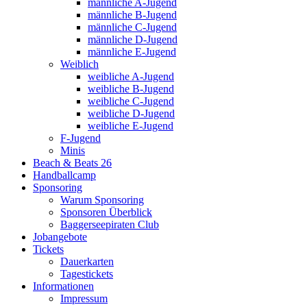
männliche A-Jugend
männliche B-Jugend
männliche C-Jugend
männliche D-Jugend
männliche E-Jugend
Weiblich
weibliche A-Jugend
weibliche B-Jugend
weibliche C-Jugend
weibliche D-Jugend
weibliche E-Jugend
F-Jugend
Minis
Beach & Beats 26
Handballcamp
Sponsoring
Warum Sponsoring
Sponsoren Überblick
Baggerseepiraten Club
Jobangebote
Tickets
Dauerkarten
Tagestickets
Informationen
Impressum