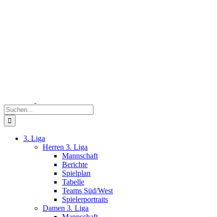
Zum
Inhalt
springen
Suche
nach:
3. Liga
Herren 3. Liga
Mannschaft
Berichte
Spielplan
Tabelle
Teams Süd/West
Spielerportraits
Damen 3. Liga
Mannschaft