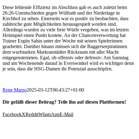
Diese fehlende Effizienz im Abschluss gab es auch zuletzt beim
26:26-Unentschieden gegen Wülfrath und der Niederlage in
Kirchhof zu sehen. Einerseits war es positiv zu beobachten, dass
zahlreiche gute Möglichkeiten herausgespielt worden sind.
Allerdings wurden zu viele freie Würfe vergeben, was im letzten
Heimspiel einen Punkt kostete. An der Chancenverwertung hat
Trainer Ergün Sahin unter der Woche mit seinen Spielerinnen
gearbeitet. Darüber hinaus müssen sich die Baggerseepiratinnen
dem wurfstarken Markranstädter Rückraum mit aller Macht
entgegenstemmen. Egal, ob offensiv oder defensiv: Am Samstag
und am Wochenende darauf in Everswinkel wird es wichtiger denn
je sein, dass die HSG-Damen ihr Potenzial ausschöpfen.
Rene Marzo
2025-03-12T06:43:27+01:00
Dir gefällt dieser Beitrag? Teile ihn auf diesen Plattformen!
Facebook
X
Reddit
WhatsApp
E-Mail