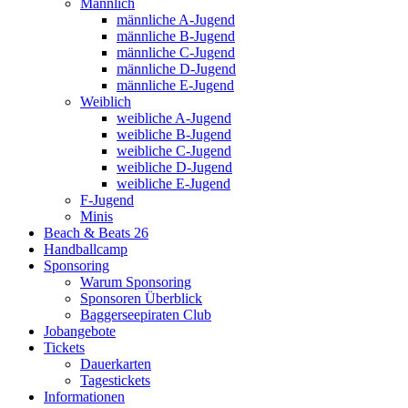
Männlich
männliche A-Jugend
männliche B-Jugend
männliche C-Jugend
männliche D-Jugend
männliche E-Jugend
Weiblich
weibliche A-Jugend
weibliche B-Jugend
weibliche C-Jugend
weibliche D-Jugend
weibliche E-Jugend
F-Jugend
Minis
Beach & Beats 26
Handballcamp
Sponsoring
Warum Sponsoring
Sponsoren Überblick
Baggerseepiraten Club
Jobangebote
Tickets
Dauerkarten
Tagestickets
Informationen