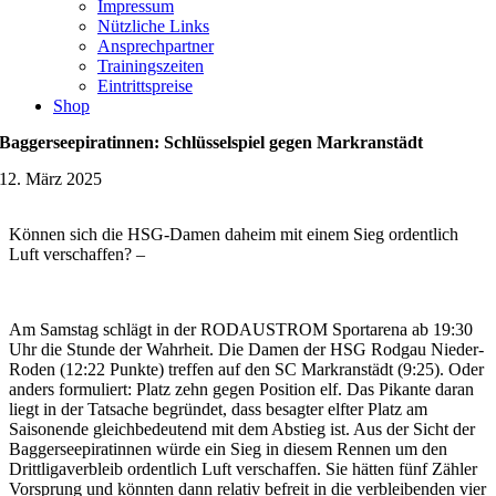
Impressum
Nützliche Links
Ansprechpartner
Trainingszeiten
Eintrittspreise
Shop
Baggerseepiratinnen: Schlüsselspiel gegen Markranstädt
12. März 2025
Können sich die HSG-Damen daheim mit einem Sieg ordentlich
Luft verschaffen? –
Am Samstag schlägt in der RODAUSTROM Sportarena ab 19:30
Uhr die Stunde der Wahrheit. Die Damen der HSG Rodgau Nieder-
Roden (12:22 Punkte) treffen auf den SC Markranstädt (9:25). Oder
anders formuliert: Platz zehn gegen Position elf. Das Pikante daran
liegt in der Tatsache begründet, dass besagter elfter Platz am
Saisonende gleichbedeutend mit dem Abstieg ist. Aus der Sicht der
Baggerseepiratinnen würde ein Sieg in diesem Rennen um den
Drittligaverbleib ordentlich Luft verschaffen. Sie hätten fünf Zähler
Vorsprung und könnten dann relativ befreit in die verbleibenden vier