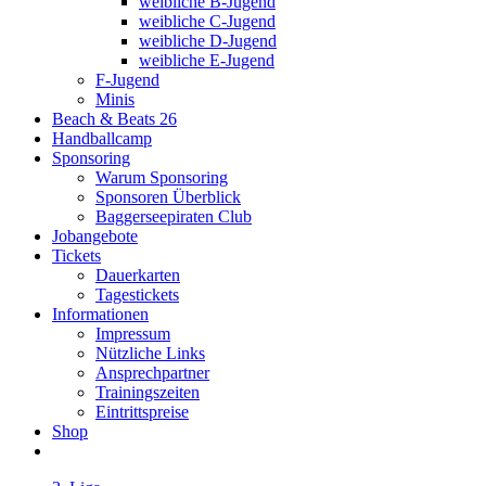
weibliche B-Jugend
weibliche C-Jugend
weibliche D-Jugend
weibliche E-Jugend
F-Jugend
Minis
Beach & Beats 26
Handballcamp
Sponsoring
Warum Sponsoring
Sponsoren Überblick
Baggerseepiraten Club
Jobangebote
Tickets
Dauerkarten
Tagestickets
Informationen
Impressum
Nützliche Links
Ansprechpartner
Trainingszeiten
Eintrittspreise
Shop