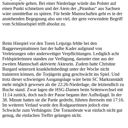
Saisonspiele gehen. Bei einer Niederlage würde das Polster auf
einen Punkt schmelzen und der Atem der „Piranhas“ aus Sachsen
wäre unmittelbar zu spüren. Für beide Mannschaften geht es in der
anstehenden Begegnung also um viel, der gern verwendete Begriff
vom Schlüsselspiel trifft absolut zu.
Beim Hinspiel vor den Toren Leipzigs fehlte bei den
Baggerseepiratinnen fast der halbe Kader aufgrund von
Verletzungen oder anderweitiger Verpflichtungen. Lediglich acht
Feldspielerinnen standen zur Verfügung, darunter eine aus der
zweiten Mannschaft aktivierte Akteurin. Zudem hatte Christine
Burgard seinerzeit krankheitsbedingt unter der Woche nicht
trainieren können, die Torjägerin ging geschwächt ins Spiel. Und
trotz dieser schwierigen Ausgangslage wäre beim SC Markranstädt
mehr möglich gewesen als die 22:26-Niederlage, die letztendlich zu
Buche stand. Zwar lagen die HSG-Damen beim Seitenwechsel mit
11:14 zurück, doch nach der Pause begann ihre Aufholjagd. In der
38. Minute hatten sie die Partie gedreht, führten ihrerseits mit 17:16.
Im weiteren Verlauf wurde den Rodgauerinnen jedoch eine
Schwäche zum Verhängnis: Die Torausbeute war einfach nicht gut
genug, die einfachen Treffer gelangen nicht.