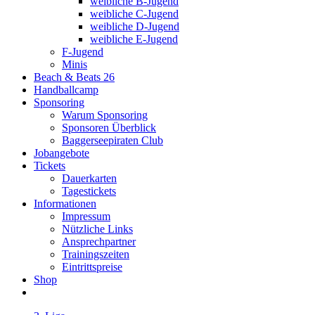
weibliche B-Jugend
weibliche C-Jugend
weibliche D-Jugend
weibliche E-Jugend
F-Jugend
Minis
Beach & Beats 26
Handballcamp
Sponsoring
Warum Sponsoring
Sponsoren Überblick
Baggerseepiraten Club
Jobangebote
Tickets
Dauerkarten
Tagestickets
Informationen
Impressum
Nützliche Links
Ansprechpartner
Trainingszeiten
Eintrittspreise
Shop