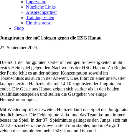
Impressum
Nützliche Links
Ansprechpartner
Trainingszeiten
Eintrittspreise
Shop
Jungpiraten der mC1 siegen gegen die HSG Hanau
22. September 2025
Die mC1 der Jungpiraten startet mit einigen Schwierigkeiten in ihr
erstes Heimspiel gegen den Nachwuchs der HSG Hanau. Zu Beginn
der Partie fehlt es an der nötigen Konzentration sowohl im
Torabschluss als auch in der Abwehr. Dies führt zu einer unerwartet
knappen ersten Halbzeit, die mit 14:10 zugunsten der Jungpiraten
endet. Die Gäste aus Hanau zeigen sich stärker als in den beiden
Qualifikationsspielen und stellen die Gastgeber vor einige
Herausforderungen.
Mit Wiederanpfiff zur zweiten Halbzeit läuft das Spiel der Jungpiraten
deutlich besser. Die Fehlerquote sinkt, und das Team kommt immer
besser ins Spiel. In der 37. Spielminute gelingt es den Jungs, sich mit
22:12 abzusetzen. Die Abwehr steht nun stabiler, und im Angriff
zeigen die Jungpiraten mehr Präzision und Dynamik.