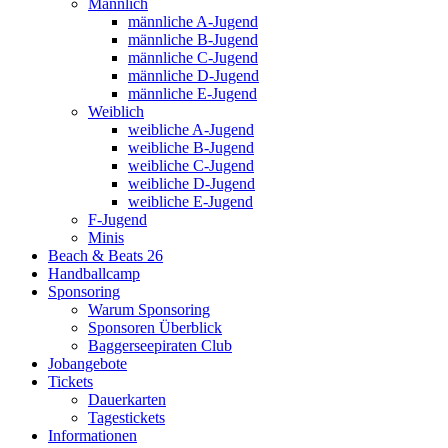
Männlich
männliche A-Jugend
männliche B-Jugend
männliche C-Jugend
männliche D-Jugend
männliche E-Jugend
Weiblich
weibliche A-Jugend
weibliche B-Jugend
weibliche C-Jugend
weibliche D-Jugend
weibliche E-Jugend
F-Jugend
Minis
Beach & Beats 26
Handballcamp
Sponsoring
Warum Sponsoring
Sponsoren Überblick
Baggerseepiraten Club
Jobangebote
Tickets
Dauerkarten
Tagestickets
Informationen