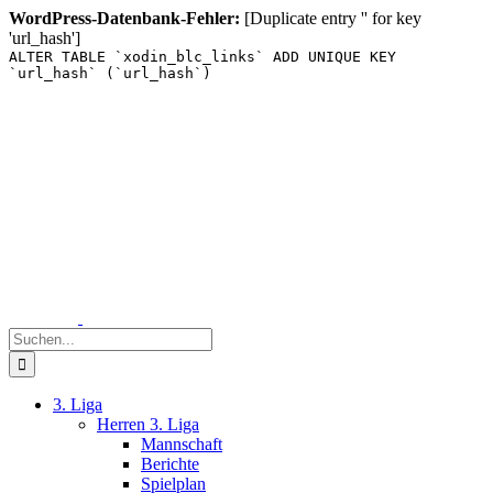
WordPress-Datenbank-Fehler:
[Duplicate entry '' for key
'url_hash']
ALTER TABLE `xodin_blc_links` ADD UNIQUE KEY
`url_hash` (`url_hash`)
Zum
Inhalt
springen
Suche
nach:
3. Liga
Herren 3. Liga
Mannschaft
Berichte
Spielplan