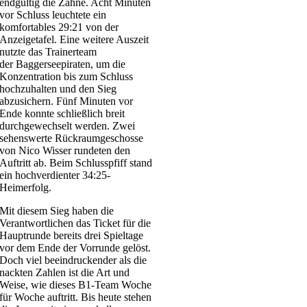
endgültig die Zähne. Acht Minuten
vor Schluss leuchtete ein
komfortables 29:21 von der
Anzeigetafel. Eine weitere Auszeit
nutzte das Trainerteam
der Baggerseepiraten, um die
Konzentration bis zum Schluss
hochzuhalten und den Sieg
abzusichern. Fünf Minuten vor
Ende konnte schließlich breit
durchgewechselt werden. Zwei
sehenswerte Rückraumgeschosse
von Nico Wisser rundeten den
Auftritt ab. Beim Schlusspfiff stand
ein hochverdienter 34:25-
Heimerfolg.
Mit diesem Sieg haben die
Verantwortlichen das Ticket für die
Hauptrunde bereits drei Spieltage
vor dem Ende der Vorrunde gelöst.
Doch viel beeindruckender als die
nackten Zahlen ist die Art und
Weise, wie dieses B1-Team Woche
für Woche auftritt. Bis heute stehen