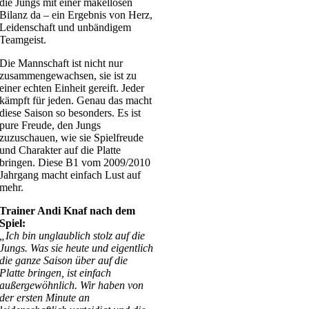
die Jungs mit einer makellosen
Bilanz da – ein Ergebnis von Herz,
Leidenschaft und unbändigem
Teamgeist.
Die Mannschaft ist nicht nur
zusammengewachsen, sie ist zu
einer echten Einheit gereift. Jeder
kämpft für jeden. Genau das macht
diese Saison so besonders. Es ist
pure Freude, den Jungs
zuzuschauen, wie sie Spielfreude
und Charakter auf die Platte
bringen. Diese B1 vom 2009/2010
Jahrgang macht einfach Lust auf
mehr.
Trainer Andi Knaf nach dem
Spiel:
„Ich bin unglaublich stolz auf die
Jungs. Was sie heute und eigentlich
die ganze Saison über auf die
Platte bringen, ist einfach
außergewöhnlich. Wir haben von
der ersten Minute an