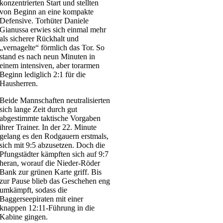
konzentrierten Start und stellten
von Beginn an eine kompakte
Defensive. Torhüter Daniele
Gianussa erwies sich einmal mehr
als sicherer Rückhalt und
„vernagelte“ förmlich das Tor. So
stand es nach neun Minuten in
einem intensiven, aber torarmen
Beginn lediglich 2:1 für die
Hausherren.
Beide Mannschaften neutralisierten
sich lange Zeit durch gut
abgestimmte taktische Vorgaben
ihrer Trainer. In der 22. Minute
gelang es den Rodgauern erstmals,
sich mit 9:5 abzusetzen. Doch die
Pfungstädter kämpften sich auf 9:7
heran, worauf die Nieder-Röder
Bank zur grünen Karte griff. Bis
zur Pause blieb das Geschehen eng
umkämpft, sodass die
Baggerseepiraten mit einer
knappen 12:11-Führung in die
Kabine gingen.