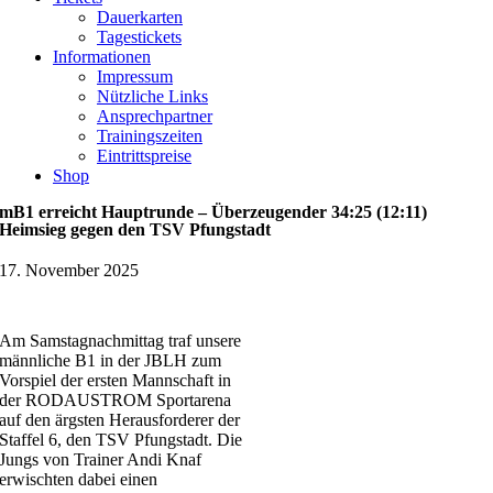
Dauerkarten
Tagestickets
Informationen
Impressum
Nützliche Links
Ansprechpartner
Trainingszeiten
Eintrittspreise
Shop
mB1 erreicht Hauptrunde – Überzeugender 34:25 (12:11)
Heimsieg gegen den TSV Pfungstadt
17. November 2025
Am Samstagnachmittag traf unsere
männliche B1 in der JBLH zum
Vorspiel der ersten Mannschaft in
der RODAUSTROM Sportarena
auf den ärgsten Herausforderer der
Staffel 6, den TSV Pfungstadt. Die
Jungs von Trainer Andi Knaf
erwischten dabei einen