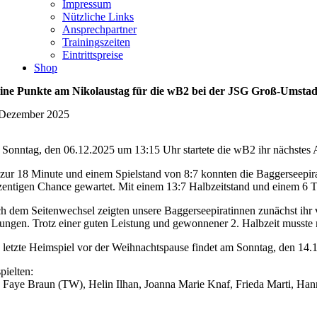
Impressum
Nützliche Links
Ansprechpartner
Trainingszeiten
Eintrittspreise
Shop
ine Punkte am Nikolaustag für die wB2 bei der JSG Groß-Umstad
 Dezember 2025
Sonntag, den 06.12.2025 um 13:15 Uhr startete die wB2 ihr nächstes 
 zur 18 Minute und einem Spielstand von 8:7 konnten die Baggerseepirati
zentigen Chance gewartet. Mit einem 13:7 Halbzeitstand und einem 6 To
h dem Seitenwechsel zeigten unsere Baggerseepiratinnen zunächst ihr vi
ungen. Trotz einer guten Leistung und gewonnener 2. Halbzeit musste m
 letzte Heimspiel vor der Weihnachtspause findet am Sonntag, den 
pielten:
a Faye Braun (TW), Helin Ilhan, Joanna Marie Knaf, Frieda Marti, Han