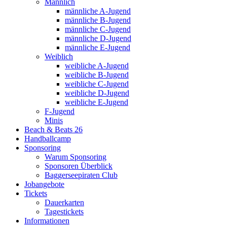
Männlich
männliche A-Jugend
männliche B-Jugend
männliche C-Jugend
männliche D-Jugend
männliche E-Jugend
Weiblich
weibliche A-Jugend
weibliche B-Jugend
weibliche C-Jugend
weibliche D-Jugend
weibliche E-Jugend
F-Jugend
Minis
Beach & Beats 26
Handballcamp
Sponsoring
Warum Sponsoring
Sponsoren Überblick
Baggerseepiraten Club
Jobangebote
Tickets
Dauerkarten
Tagestickets
Informationen