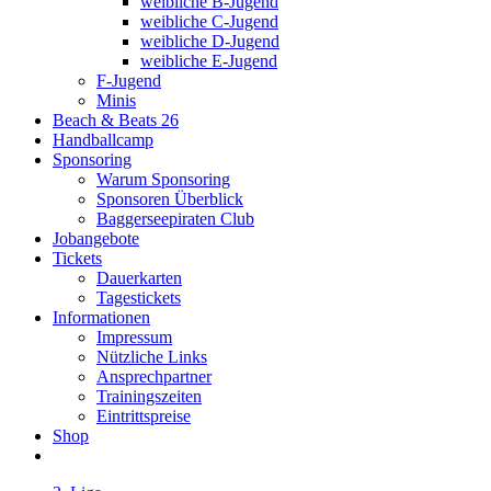
weibliche B-Jugend
weibliche C-Jugend
weibliche D-Jugend
weibliche E-Jugend
F-Jugend
Minis
Beach & Beats 26
Handballcamp
Sponsoring
Warum Sponsoring
Sponsoren Überblick
Baggerseepiraten Club
Jobangebote
Tickets
Dauerkarten
Tagestickets
Informationen
Impressum
Nützliche Links
Ansprechpartner
Trainingszeiten
Eintrittspreise
Shop