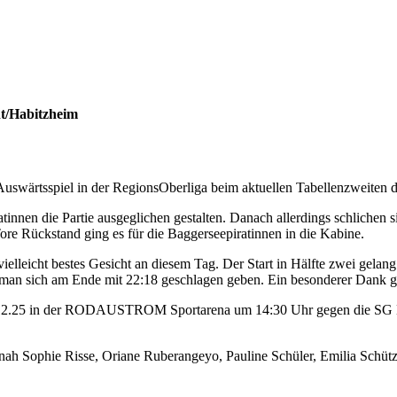
t/Habitzheim
Auswärtsspiel in der RegionsOberliga beim aktuellen Tabellenzweiten
nnen die Partie ausgeglichen gestalten. Danach allerdings schlichen si
re Rückstand ging es für die Baggerseepiratinnen in die Kabine.
elleicht bestes Gesicht an diesem Tag. Der Start in Hälfte zwei gelang
an sich am Ende mit 22:18 geschlagen geben. Ein besonderer Dank geht
14.12.25 in der RODAUSTROM Sportarena um 14:30 Uhr gegen die SG H
nah Sophie Risse, Oriane Ruberangeyo, Pauline Schüler, Emilia Schüt