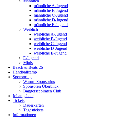
Männlich
männliche A-Jugend
männliche B-Jugend
männliche C-Jugend
männliche D-Jugend
männliche E-Jugend
Weiblich
weibliche A-Jugend
weibliche B-Jugend
weibliche C-Jugend
weibliche D-Jugend
weibliche E-Jugend
F-Jugend
Minis
Beach & Beats 26
Handballcamp
Sponsoring
Warum Sponsoring
Sponsoren Überblick
Baggerseepiraten Club
Jobangebote
Tickets
Dauerkarten
Tagestickets
Informationen