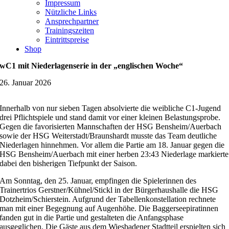
Impressum
Nützliche Links
Ansprechpartner
Trainingszeiten
Eintrittspreise
Shop
wC1 mit Niederlagenserie in der „englischen Woche“
26. Januar 2026
Innerhalb von nur sieben Tagen absolvierte die weibliche C1-Jugend
drei Pflichtspiele und stand damit vor einer kleinen Belastungsprobe.
Gegen die favorisierten Mannschaften der HSG Bensheim/Auerbach
sowie der HSG Weiterstadt/Braunshardt musste das Team deutliche
Niederlagen hinnehmen. Vor allem die Partie am 18. Januar gegen die
HSG Bensheim/Auerbach mit einer herben 23:43 Niederlage markierte
dabei den bisherigen Tiefpunkt der Saison.
Am Sonntag, den 25. Januar, empfingen die Spielerinnen des
Trainertrios Gerstner/Kühnel/Stickl in der Bürgerhaushalle die HSG
Dotzheim/Schierstein. Aufgrund der Tabellenkonstellation rechnete
man mit einer Begegnung auf Augenhöhe. Die Baggerseepiratinnen
fanden gut in die Partie und gestalteten die Anfangsphase
ausgeglichen. Die Gäste aus dem Wiesbadener Stadtteil erspielten sich