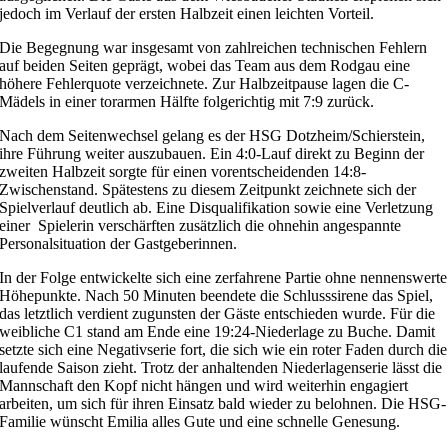
jedoch im Verlauf der ersten Halbzeit einen leichten Vorteil.
Die Begegnung war insgesamt von zahlreichen technischen Fehlern
auf beiden Seiten geprägt, wobei das Team aus dem Rodgau eine
höhere Fehlerquote verzeichnete. Zur Halbzeitpause lagen die C-
Mädels in einer torarmen Hälfte folgerichtig mit 7:9 zurück.
Nach dem Seitenwechsel gelang es der HSG Dotzheim/Schierstein,
ihre Führung weiter auszubauen. Ein 4:0-Lauf direkt zu Beginn der
zweiten Halbzeit sorgte für einen vorentscheidenden 14:8-
Zwischenstand. Spätestens zu diesem Zeitpunkt zeichnete sich der
Spielverlauf deutlich ab. Eine Disqualifikation sowie eine Verletzung
einer Spielerin verschärften zusätzlich die ohnehin angespannte
Personalsituation der Gastgeberinnen.
In der Folge entwickelte sich eine zerfahrene Partie ohne nennenswerte
Höhepunkte. Nach 50 Minuten beendete die Schlusssirene das Spiel,
das letztlich verdient zugunsten der Gäste entschieden wurde. Für die
weibliche C1 stand am Ende eine 19:24-Niederlage zu Buche. Damit
setzte sich eine Negativserie fort, die sich wie ein roter Faden durch die
laufende Saison zieht. Trotz der anhaltenden Niederlagenserie lässt die
Mannschaft den Kopf nicht hängen und wird weiterhin engagiert
arbeiten, um sich für ihren Einsatz bald wieder zu belohnen. Die HSG-
Familie wünscht Emilia alles Gute und eine schnelle Genesung.