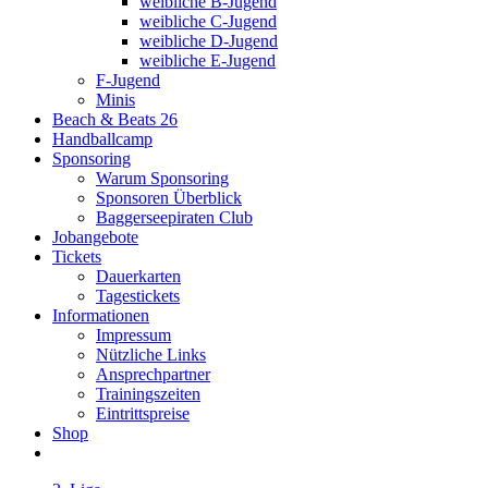
weibliche B-Jugend
weibliche C-Jugend
weibliche D-Jugend
weibliche E-Jugend
F-Jugend
Minis
Beach & Beats 26
Handballcamp
Sponsoring
Warum Sponsoring
Sponsoren Überblick
Baggerseepiraten Club
Jobangebote
Tickets
Dauerkarten
Tagestickets
Informationen
Impressum
Nützliche Links
Ansprechpartner
Trainingszeiten
Eintrittspreise
Shop