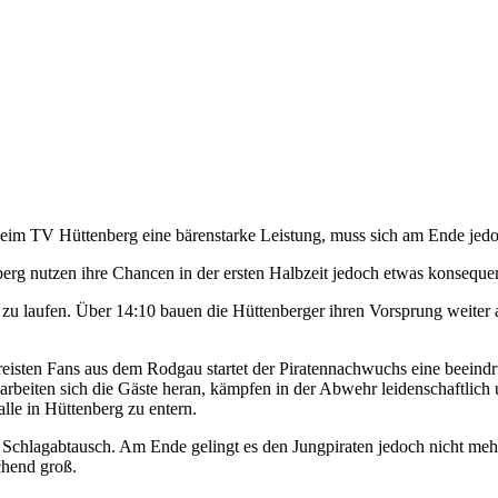
beim TV Hüttenberg eine bärenstarke Leistung, muss sich am Ende jed
erg nutzen ihre Chancen in der ersten Halbzeit jedoch etwas konsequen
zu laufen. Über 14:10 bauen die Hüttenberger ihren Vorsprung weiter a
reisten Fans aus dem Rodgau startet der Piratennachwuchs eine beeindr
eiten sich die Gäste heran, kämpfen in der Abwehr leidenschaftlich un
alle in Hüttenberg zu entern.
chlagabtausch. Am Ende gelingt es den Jungpiraten jedoch nicht mehr, 
chend groß.