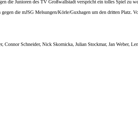
die Junioren des TV Großwallstadt verspricht ein tolles Spiel zu w
n gegen die mJSG Melsungen/Körle/Guxhagen um den dritten Platz. Vor
r, Connor Schneider, Nick Skornicka, Julian Stockmar, Jan Weber, Le