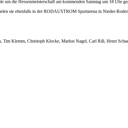
e um die Hessenmeisterschaft am kommenden Samstag um 18 Uhr gegen 
 spielen sie ebenfalls in der RODAUSTROM Sportarena in Nieder-Rode
n, Tim Klemm, Christoph Klocke, Marlon Nagel, Carl Rill, Henri Schae