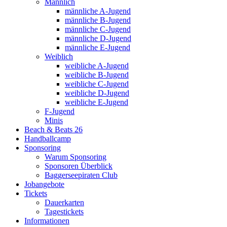
Männlich
männliche A-Jugend
männliche B-Jugend
männliche C-Jugend
männliche D-Jugend
männliche E-Jugend
Weiblich
weibliche A-Jugend
weibliche B-Jugend
weibliche C-Jugend
weibliche D-Jugend
weibliche E-Jugend
F-Jugend
Minis
Beach & Beats 26
Handballcamp
Sponsoring
Warum Sponsoring
Sponsoren Überblick
Baggerseepiraten Club
Jobangebote
Tickets
Dauerkarten
Tagestickets
Informationen