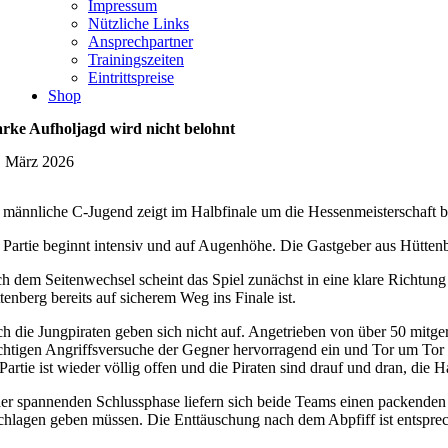
Impressum
Nützliche Links
Ansprechpartner
Trainingszeiten
Eintrittspreise
Shop
arke Aufholjagd wird nicht belohnt
. März 2026
 männliche C-Jugend zeigt im Halbfinale um die Hessenmeisterschaft 
 Partie beginnt intensiv und auf Augenhöhe. Die Gastgeber aus Hüttenb
h dem Seitenwechsel scheint das Spiel zunächst in eine klare Richtung 
tenberg bereits auf sicherem Weg ins Finale ist.
h die Jungpiraten geben sich nicht auf. Angetrieben von über 50 mitge
htigen Angriffsversuche der Gegner hervorragend ein und Tor um Tor arb
 Partie ist wieder völlig offen und die Piraten sind drauf und dran, die H
der spannenden Schlussphase liefern sich beide Teams einen packenden S
chlagen geben müssen. Die Enttäuschung nach dem Abpfiff ist entspre