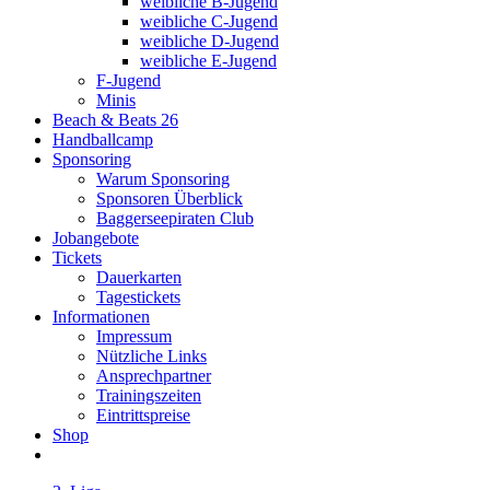
weibliche B-Jugend
weibliche C-Jugend
weibliche D-Jugend
weibliche E-Jugend
F-Jugend
Minis
Beach & Beats 26
Handballcamp
Sponsoring
Warum Sponsoring
Sponsoren Überblick
Baggerseepiraten Club
Jobangebote
Tickets
Dauerkarten
Tagestickets
Informationen
Impressum
Nützliche Links
Ansprechpartner
Trainingszeiten
Eintrittspreise
Shop