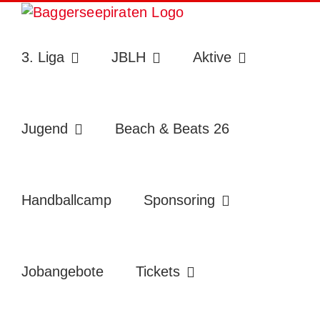
Zum
Inhalt
Toggle
springen
Sliding
3. Liga
JBLH
Aktive
Bar
Area
Jugend
Beach & Beats 26
Handballcamp
Sponsoring
Jobangebote
Tickets