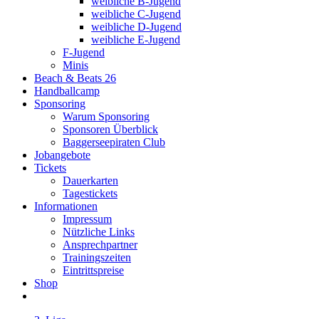
weibliche B-Jugend
weibliche C-Jugend
weibliche D-Jugend
weibliche E-Jugend
F-Jugend
Minis
Beach & Beats 26
Handballcamp
Sponsoring
Warum Sponsoring
Sponsoren Überblick
Baggerseepiraten Club
Jobangebote
Tickets
Dauerkarten
Tagestickets
Informationen
Impressum
Nützliche Links
Ansprechpartner
Trainingszeiten
Eintrittspreise
Shop