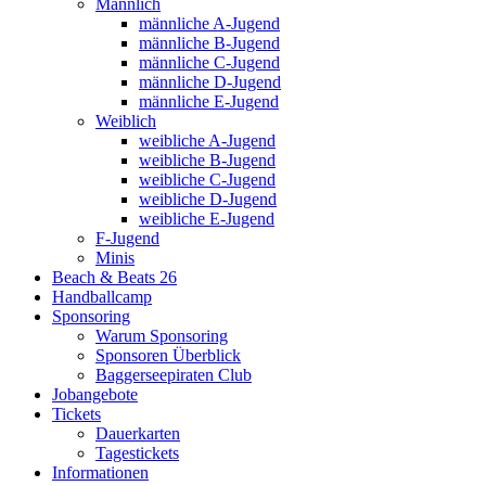
Männlich
männliche A-Jugend
männliche B-Jugend
männliche C-Jugend
männliche D-Jugend
männliche E-Jugend
Weiblich
weibliche A-Jugend
weibliche B-Jugend
weibliche C-Jugend
weibliche D-Jugend
weibliche E-Jugend
F-Jugend
Minis
Beach & Beats 26
Handballcamp
Sponsoring
Warum Sponsoring
Sponsoren Überblick
Baggerseepiraten Club
Jobangebote
Tickets
Dauerkarten
Tagestickets
Informationen