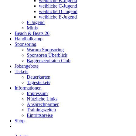
weibliche B-Jugend
weibliche C-Jugend
weibliche D-Jugend
weibliche E-Jugend
F-Jugend
Minis
Beach & Beats 26
Handballcamp
Sponsoring
Warum Sponsoring
Sponsoren Überblick
Baggerseepiraten Club
Jobangebote
Tickets
Dauerkarten
Tagestickets
Informationen
Impressum
Nützliche Links
Ansprechpartner
Trainingszeiten
Eintrittspreise
Shop