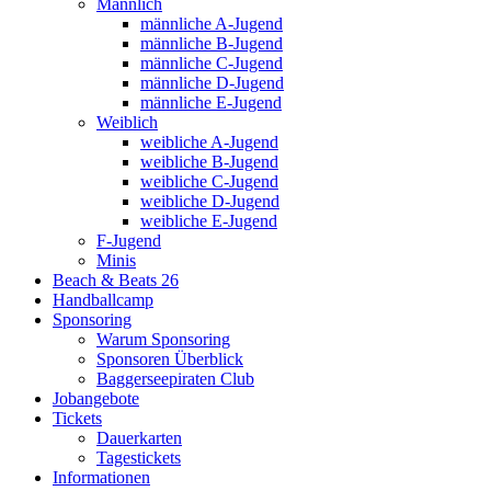
Männlich
männliche A-Jugend
männliche B-Jugend
männliche C-Jugend
männliche D-Jugend
männliche E-Jugend
Weiblich
weibliche A-Jugend
weibliche B-Jugend
weibliche C-Jugend
weibliche D-Jugend
weibliche E-Jugend
F-Jugend
Minis
Beach & Beats 26
Handballcamp
Sponsoring
Warum Sponsoring
Sponsoren Überblick
Baggerseepiraten Club
Jobangebote
Tickets
Dauerkarten
Tagestickets
Informationen