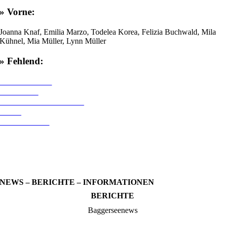
» Vorne:
Joanna Knaf, Emilia Marzo, Todelea Korea, Felizia Buchwald, Mila
Kühnel, Mia Müller, Lynn Müller
» Fehlend:
LIVETICKER
TABELLE
ANSPRECHPARTNER
SHOP
SPONSOREN
NEWS – BERICHTE – INFORMATIONEN
BERICHTE
Baggerseenews