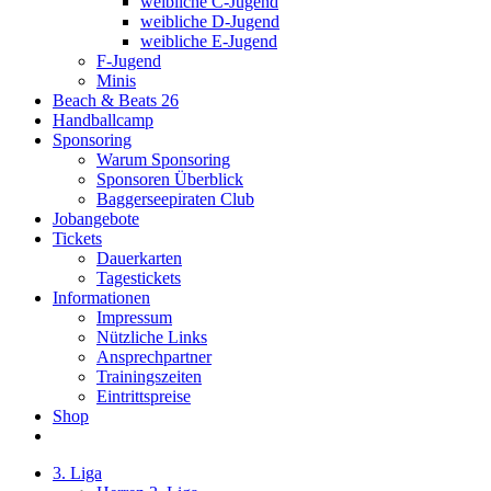
weibliche C-Jugend
weibliche D-Jugend
weibliche E-Jugend
F-Jugend
Minis
Beach & Beats 26
Handballcamp
Sponsoring
Warum Sponsoring
Sponsoren Überblick
Baggerseepiraten Club
Jobangebote
Tickets
Dauerkarten
Tagestickets
Informationen
Impressum
Nützliche Links
Ansprechpartner
Trainingszeiten
Eintrittspreise
Shop
3. Liga