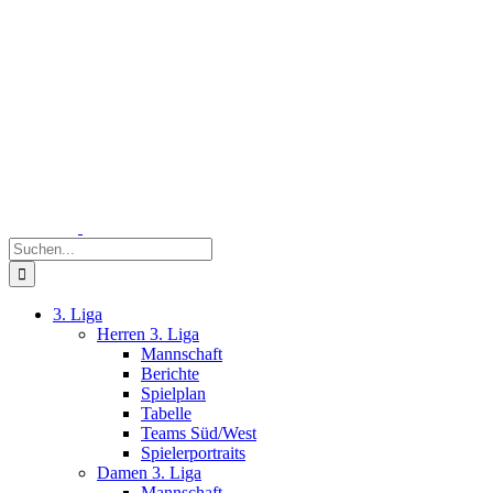
Zum
Inhalt
springen
Suche
nach:
3. Liga
Herren 3. Liga
Mannschaft
Berichte
Spielplan
Tabelle
Teams Süd/West
Spielerportraits
Damen 3. Liga
Mannschaft