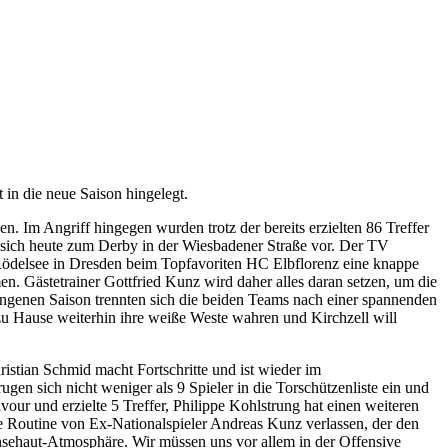
in die neue Saison hingelegt.
 Im Angriff hingegen wurden trotz der bereits erzielten 86 Treffer
t sich heute zum Derby in der Wiesbadener Straße vor. Der TV
 Rödelsee in Dresden beim Topfavoriten HC Elbflorenz eine knappe
. Gästetrainer Gottfried Kunz wird daher alles daran setzen, um die
ngenen Saison trennten sich die beiden Teams nach einer spannenden
zu Hause weiterhin ihre weiße Weste wahren und Kirchzell will
istian Schmid macht Fortschritte und ist wieder im
gen sich nicht weniger als 9 Spieler in die Torschützenliste ein und
ur und erzielte 5 Treffer, Philippe Kohlstrung hat einen weiteren
ie Routine von Ex-Nationalspieler Andreas Kunz verlassen, der den
nsehaut-Atmosphäre. Wir müssen uns vor allem in der Offensive