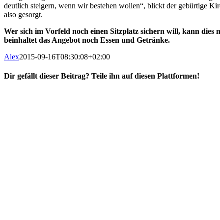
deutlich steigern, wenn wir bestehen wollen“, blickt der gebürtige K
also gesorgt.
Wer sich im Vorfeld noch einen Sitzplatz sichern will, kann dies 
beinhaltet das Angebot noch Essen und Getränke.
Alex
2015-09-16T08:30:08+02:00
Dir gefällt dieser Beitrag? Teile ihn auf diesen Plattformen!
Facebook
X
Reddit
WhatsApp
E-
Mail