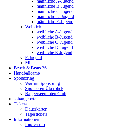
männliche A-Jugend
männliche B-Jugend
männliche C-Jugend
männliche D-Jugend
männliche E-Jugend
Weiblich
weibliche A-Jugend
weibliche B-Jugend
weibliche C-Jugend
weibliche D-Jugend
weibliche E-Jugend
F-Jugend
Minis
Beach & Beats 26
Handballcamp
Sponsoring
Warum Sponsoring
Sponsoren Überblick
Baggerseepiraten Club
Jobangebote
Tickets
Dauerkarten
Tagestickets
Informationen
Impressum