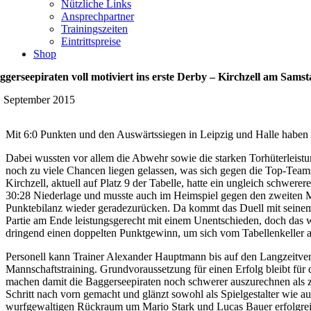
Nützliche Links
Ansprechpartner
Trainingszeiten
Eintrittspreise
Shop
ggerseepiraten voll motiviert ins erste Derby – Kirchzell am Sams
. September 2015
Mit 6:0 Punkten und den Auswärtssiegen in Leipzig und Halle haben P
Dabei wussten vor allem die Abwehr sowie die starken Torhüterleist
noch zu viele Chancen liegen gelassen, was sich gegen die Top-Teams
Kirchzell, aktuell auf Platz 9 der Tabelle, hatte ein ungleich sch
30:28 Niederlage und musste auch im Heimspiel gegen den zweiten Me
Punktebilanz wieder geradezurücken. Da kommt das Duell mit seinem 
Partie am Ende leistungsgerecht mit einem Unentschieden, doch das 
dringend einen doppelten Punktgewinn, um sich vom Tabellenkeller 
Personell kann Trainer Alexander Hauptmann bis auf den Langzeitverle
Mannschaftstraining. Grundvoraussetzung für einen Erfolg bleibt für 
machen damit die Baggerseepiraten noch schwerer auszurechnen als zuv
Schritt nach vorn gemacht und glänzt sowohl als Spielgestalter wie a
wurfgewaltigen Rückraum um Mario Stark und Lucas Bauer erfolgreich