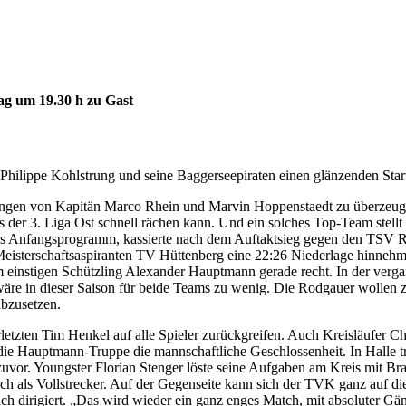
tag um 19.30 h zu Gast
hilippe Kohlstrung und seine Baggerseepiraten einen glänzenden Start 
ungen von Kapitän Marco Rhein und Marvin Hoppenstaedt zu überzeugen.
 der 3. Liga Ost schnell rächen kann. Und ein solches Top-Team stell
wereres Anfangsprogramm, kassierte nach dem Auftaktsieg gegen den TSV
isterschaftsaspiranten TV Hüttenberg eine 22:26 Niederlage hinnehmen
einstigen Schützling Alexander Hauptmann gerade recht. In der verga
wäre in dieser Saison für beide Teams zu wenig. Die Rodgauer wollen 
abzusetzen.
tzten Tim Henkel auf alle Spieler zurückgreifen. Auch Kreisläufer Chr
die Hauptmann-Truppe die mannschaftliche Geschlossenheit. In Halle tru
or. Youngster Florian Stenger löste seine Aufgaben am Kreis mit Bravo
uch als Vollstrecker. Auf der Gegenseite kann sich der TVK ganz auf d
 dirigiert. „Das wird wieder ein ganz enges Match, mit absoluter Gä