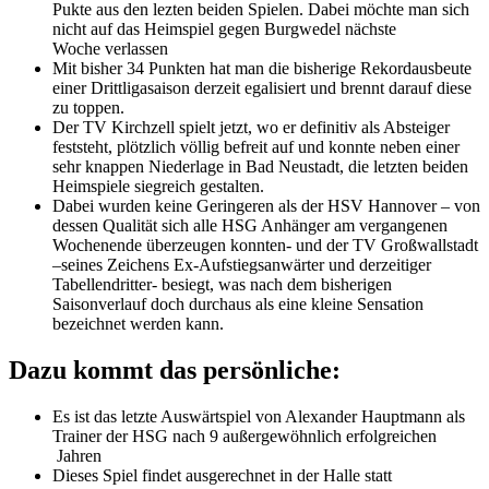
Pukte aus den lezten beiden Spielen. Dabei möchte man sich
nicht auf das Heimspiel gegen Burgwedel nächste
Woche verlassen
Mit bisher 34 Punkten hat man die bisherige Rekordausbeute
einer Drittligasaison derzeit egalisiert und brennt darauf diese
zu toppen.
Der TV Kirchzell spielt jetzt, wo er definitiv als Absteiger
feststeht, plötzlich völlig befreit auf und konnte neben einer
sehr knappen Niederlage in Bad Neustadt, die letzten beiden
Heimspiele siegreich gestalten.
Dabei wurden keine Geringeren als der HSV Hannover – von
dessen Qualität sich alle HSG Anhänger am vergangenen
Wochenende überzeugen konnten- und der TV Großwallstadt
–seines Zeichens Ex-Aufstiegsanwärter und derzeitiger
Tabellendritter- besiegt, was nach dem bisherigen
Saisonverlauf doch durchaus als eine kleine Sensation
bezeichnet werden kann.
Dazu kommt das persönliche:
Es ist das letzte Auswärtspiel von Alexander Hauptmann als
Trainer der HSG nach 9 außergewöhnlich erfolgreichen
Jahren
Dieses Spiel findet ausgerechnet in der Halle statt