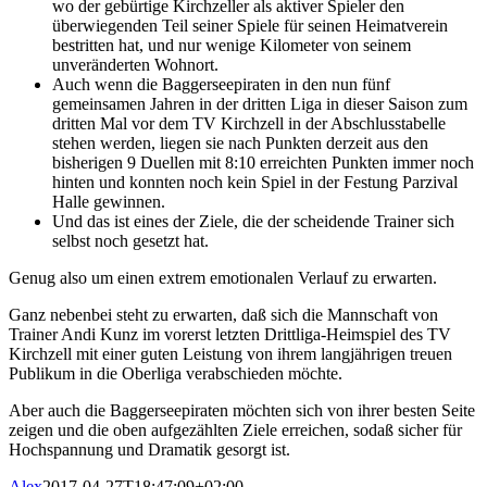
wo der gebürtige Kirchzeller als aktiver Spieler den
überwiegenden Teil seiner Spiele für seinen Heimatverein
bestritten hat, und nur wenige Kilometer von seinem
unveränderten Wohnort.
Auch wenn die Baggerseepiraten in den nun fünf
gemeinsamen Jahren in der dritten Liga in dieser Saison zum
dritten Mal vor dem TV Kirchzell in der Abschlusstabelle
stehen werden, liegen sie nach Punkten derzeit aus den
bisherigen 9 Duellen mit 8:10 erreichten Punkten immer noch
hinten und konnten noch kein Spiel in der Festung Parzival
Halle gewinnen.
Und das ist eines der Ziele, die der scheidende Trainer sich
selbst noch gesetzt hat.
Genug also um einen extrem emotionalen Verlauf zu erwarten.
Ganz nebenbei steht zu erwarten, daß sich die Mannschaft von
Trainer Andi Kunz im vorerst letzten Drittliga-Heimspiel des TV
Kirchzell mit einer guten Leistung von ihrem langjährigen treuen
Publikum in die Oberliga verabschieden möchte.
Aber auch die Baggerseepiraten möchten sich von ihrer besten Seite
zeigen und die oben aufgezählten Ziele erreichen, sodaß sicher für
Hochspannung und Dramatik gesorgt ist.
Alex
2017-04-27T18:47:09+02:00