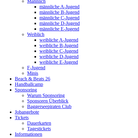
Männlich
männliche A-Jugend
männliche B-Jugend
männliche C-Jugend
männliche D-Jugend
männliche E-Jugend
Weiblich
weibliche A-Jugend
weibliche B-Jugend
weibliche C-Jugend
weibliche D-Jugend
weibliche E-Jugend
F-Jugend
Minis
Beach & Beats 26
Handballcamp
Sponsoring
Warum Sponsoring
Sponsoren Überblick
Baggerseepiraten Club
Jobangebote
Tickets
Dauerkarten
Tagestickets
Informationen