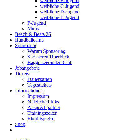
weibliche B-Jugend
weibliche C-Jugend
weibliche D-Jugend
weibliche E-Jugend
F-Jugend
Minis
Beach & Beats 26
Handballcamp
Sponsoring
Warum Sponsoring
Sponsoren Überblick
Baggerseepiraten Club
Jobangebote
Tickets
Dauerkarten
Tagestickets
Informationen
Impressum
Nützliche Links
Ansprechpartner
Trainingszeiten
Eintrittspreise
Shop