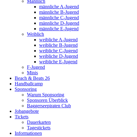
Männlich
männliche A-Jugend
männliche B-Jugend
männliche C-Jugend
männliche D-Jugend
männliche E-Jugend
Weiblich
weibliche A-Jugend
weibliche B-Jugend
weibliche C-Jugend
weibliche D-Jugend
weibliche E-Jugend
F-Jugend
Minis
Beach & Beats 26
Handballcamp
Sponsoring
Warum Sponsoring
Sponsoren Überblick
Baggerseepiraten Club
Jobangebote
Tickets
Dauerkarten
Tagestickets
Informationen