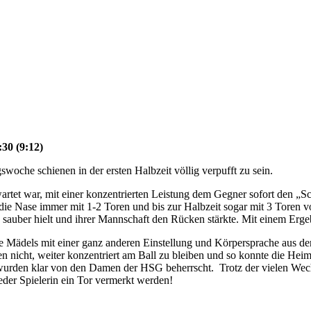
30 (9:12)
woche schienen in der ersten Halbzeit völlig verpufft zu sein.
rtet war, mit einer konzentrierten Leistung dem Gegner sofort den „Sc
e Nase immer mit 1-2 Toren und bis zur Halbzeit sogar mit 3 Toren vor
 sauber hielt und ihrer Mannschaft den Rücken stärkte. Mit einem Erg
ie Mädels mit einer ganz anderen Einstellung und Körpersprache aus der
 nicht, weiter konzentriert am Ball zu bleiben und so konnte die Heimm
ls wurden klar von den Damen der HSG beherrscht. Trotz der vielen We
eder Spielerin ein Tor vermerkt werden!