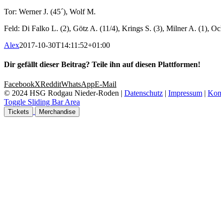
Tor: Werner J. (45´), Wolf M.
Feld: Di Falko L. (2), Götz A. (11/4), Krings S. (3), Milner A. (1), Oc
Alex
2017-10-30T14:11:52+01:00
Dir gefällt dieser Beitrag? Teile ihn auf diesen Plattformen!
Facebook
X
Reddit
WhatsApp
E-Mail
© 2024 HSG Rodgau Nieder-Roden |
Datenschutz
|
Impressum
|
Kon
Toggle Sliding Bar Area
Tickets
Merchandise