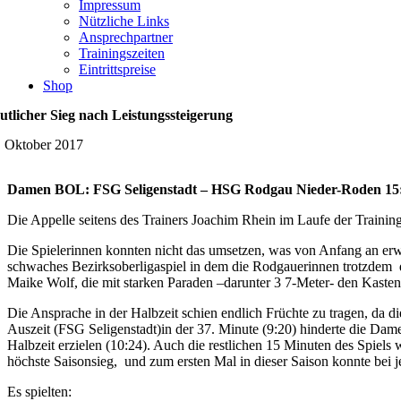
Impressum
Nützliche Links
Ansprechpartner
Trainingszeiten
Eintrittspreise
Shop
utlicher Sieg nach Leistungssteigerung
. Oktober 2017
Damen BOL: FSG Seligenstadt – HSG Rodgau Nieder-Roden 15:
Die Appelle seitens des Trainers Joachim Rhein im Laufe der Trainings
Die Spielerinnen konnten nicht das umsetzen, was von Anfang an erwa
schwaches Bezirksoberligaspiel in dem die Rodgauerinnen trotzdem di
Maike Wolf, die mit starken Paraden –darunter 3 7-Meter- den Kasten
Die Ansprache in der Halbzeit schien endlich Früchte zu tragen, da d
Auszeit (FSG Seligenstadt)in der 37. Minute (9:20) hinderte die Damen
Halbzeit erzielen (10:24). Auch die restlichen 15 Minuten des Spie
höchste Saisonsieg, und zum ersten Mal in dieser Saison konnte bei j
Es spielten: