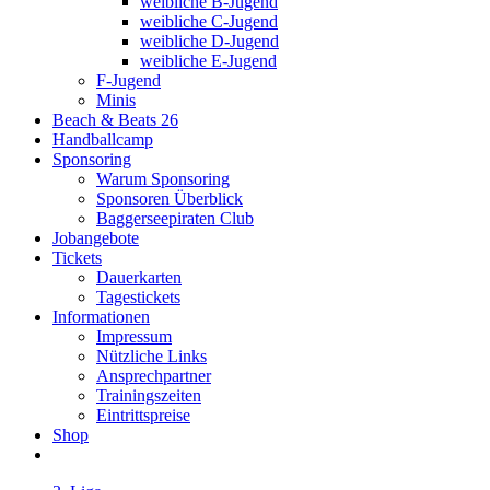
weibliche B-Jugend
weibliche C-Jugend
weibliche D-Jugend
weibliche E-Jugend
F-Jugend
Minis
Beach & Beats 26
Handballcamp
Sponsoring
Warum Sponsoring
Sponsoren Überblick
Baggerseepiraten Club
Jobangebote
Tickets
Dauerkarten
Tagestickets
Informationen
Impressum
Nützliche Links
Ansprechpartner
Trainingszeiten
Eintrittspreise
Shop