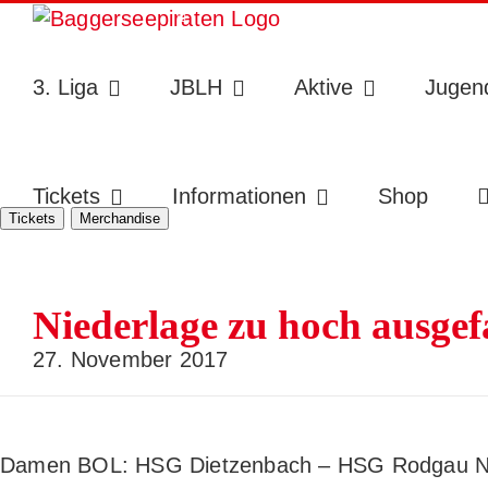
Zum
Inhalt
Toggle
springen
Sliding
3. Liga
JBLH
Aktive
Jugen
Bar
Area
Tickets
Informationen
Shop
Tickets
Merchandise
Niederlage zu hoch ausgef
27. November 2017
Damen BOL: HSG Dietzenbach – HSG Rodgau Ni