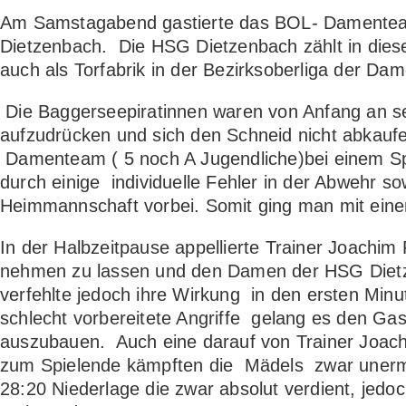
Am Samstagabend gastierte das BOL- Damente
Dietzenbach. Die HSG Dietzenbach zählt in dieser
auch als Torfabrik in der Bezirksoberliga der Dam
Die Baggerseepiratinnen waren von Anfang an seh
aufzudrücken und sich den Schneid nicht abkaufen
Damenteam ( 5 noch A Jugendliche)bei einem Spi
durch einige individuelle Fehler in der Abwehr
Heimmannschaft vorbei. Somit ging man mit einem
In der Halbzeitpause appellierte Trainer Joachim 
nehmen zu lassen und den Damen der HSG Dietze
verfehlte jedoch ihre Wirkung in den ersten Min
schlecht vorbereitete Angriffe gelang es den Gas
auszubauen. Auch eine darauf von Trainer Joac
zum Spielende kämpften die Mädels zwar unermüd
28:20 Niederlage die zwar absolut verdient, jedo