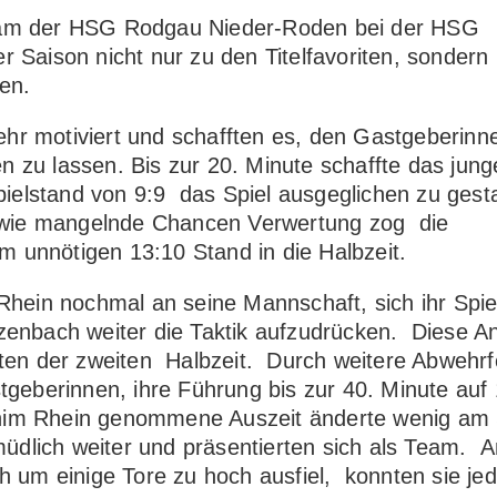
am der HSG Rodgau Nieder-Roden bei der HSG
 Saison nicht nur zu den Titelfavoriten, sondern 
en.
r motiviert und schafften es, den Gastgeberinne
 zu lassen. Bis zur 20. Minute schaffte das jung
elstand von 9:9 das Spiel ausgeglichen zu gest
 sowie mangelnde Chancen Verwertung zog die
 unnötigen 13:10 Stand in die Halbzeit.
Rhein nochmal an seine Mannschaft, sich ihr Spiel
nbach weiter die Taktik aufzudrücken. Diese A
uten der zweiten Halbzeit. Durch weitere Abwehr
tgeberinnen, ihre Führung bis zur 40. Minute auf
him Rhein genommene Auszeit änderte wenig am 
lich weiter und präsentierten sich als Team. A
ch um einige Tore zu hoch ausfiel, konnten sie je