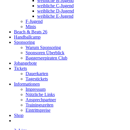
weibliche B-Jugend
weibliche C-Jugend
weibliche D-Jugend
weibliche E-Jugend
F-Jugend
Minis
Beach & Beats 26
Handballcamp
Sponsoring
Warum Sponsoring
Sponsoren Überblick
Baggerseepiraten Club
Jobangebote
Tickets
Dauerkarten
Tagestickets
Informationen
Impressum
Nützliche Links
Ansprechpartner
Trainingszeiten
Eintrittspreise
Shop