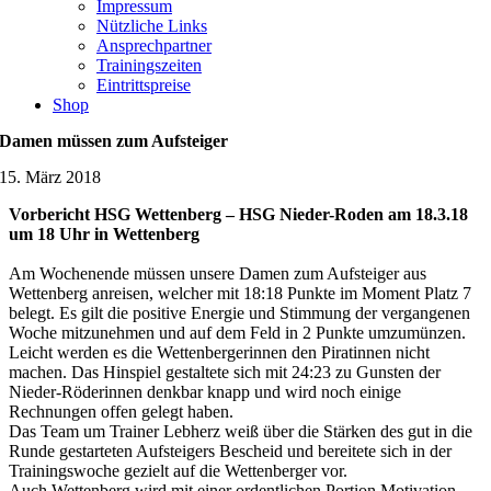
Impressum
Nützliche Links
Ansprechpartner
Trainingszeiten
Eintrittspreise
Shop
Damen müssen zum Aufsteiger
15. März 2018
Vorbericht HSG Wettenberg – HSG Nieder-Roden am 18.3.18
um 18 Uhr in Wettenberg
Am Wochenende müssen unsere Damen zum Aufsteiger aus
Wettenberg anreisen, welcher mit 18:18 Punkte im Moment Platz 7
belegt. Es gilt die positive Energie und Stimmung der vergangenen
Woche mitzunehmen und auf dem Feld in 2 Punkte umzumünzen.
Leicht werden es die Wettenbergerinnen den Piratinnen nicht
machen. Das Hinspiel gestaltete sich mit 24:23 zu Gunsten der
Nieder-Röderinnen denkbar knapp und wird noch einige
Rechnungen offen gelegt haben.
Das Team um Trainer Lebherz weiß über die Stärken des gut in die
Runde gestarteten Aufsteigers Bescheid und bereitete sich in der
Trainingswoche gezielt auf die Wettenberger vor.
Auch Wettenberg wird mit einer ordentlichen Portion Motivation