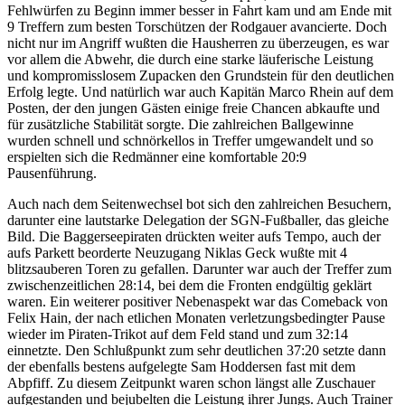
Fehlwürfen zu Beginn immer besser in Fahrt kam und am Ende mit
9 Treffern zum besten Torschützen der Rodgauer avancierte. Doch
nicht nur im Angriff wußten die Hausherren zu überzeugen, es war
vor allem die Abwehr, die durch eine starke läuferische Leistung
und kompromisslosem Zupacken den Grundstein für den deutlichen
Erfolg legte. Und natürlich war auch Kapitän Marco Rhein auf dem
Posten, der den jungen Gästen einige freie Chancen abkaufte und
für zusätzliche Stabilität sorgte. Die zahlreichen Ballgewinne
wurden schnell und schnörkellos in Treffer umgewandelt und so
erspielten sich die Redmänner eine komfortable 20:9
Pausenführung.
Auch nach dem Seitenwechsel bot sich den zahlreichen Besuchern,
darunter eine lautstarke Delegation der SGN-Fußballer, das gleiche
Bild. Die Baggerseepiraten drückten weiter aufs Tempo, auch der
aufs Parkett beorderte Neuzugang Niklas Geck wußte mit 4
blitzsauberen Toren zu gefallen. Darunter war auch der Treffer zum
zwischenzeitlichen 28:14, bei dem die Fronten endgültig geklärt
waren. Ein weiterer positiver Nebenaspekt war das Comeback von
Felix Hain, der nach etlichen Monaten verletzungsbedingter Pause
wieder im Piraten-Trikot auf dem Feld stand und zum 32:14
einnetzte. Den Schlußpunkt zum sehr deutlichen 37:20 setzte dann
der ebenfalls bestens aufgelegte Sam Hoddersen fast mit dem
Abpfiff. Zu diesem Zeitpunkt waren schon längst alle Zuschauer
aufgestanden und bejubelten die Leistung ihrer Jungs. Auch Trainer