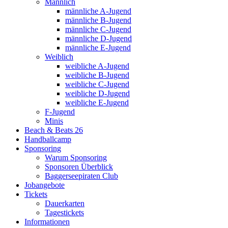
Männlich
männliche A-Jugend
männliche B-Jugend
männliche C-Jugend
männliche D-Jugend
männliche E-Jugend
Weiblich
weibliche A-Jugend
weibliche B-Jugend
weibliche C-Jugend
weibliche D-Jugend
weibliche E-Jugend
F-Jugend
Minis
Beach & Beats 26
Handballcamp
Sponsoring
Warum Sponsoring
Sponsoren Überblick
Baggerseepiraten Club
Jobangebote
Tickets
Dauerkarten
Tagestickets
Informationen