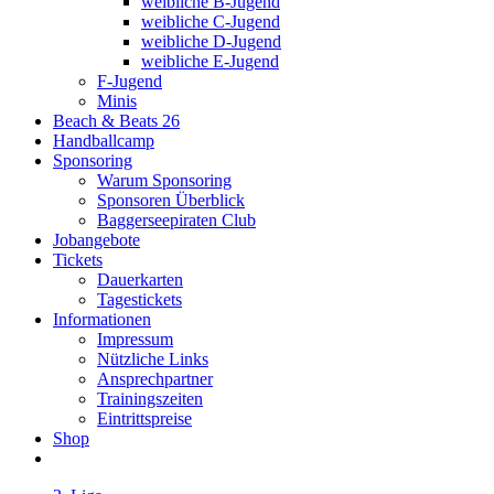
weibliche B-Jugend
weibliche C-Jugend
weibliche D-Jugend
weibliche E-Jugend
F-Jugend
Minis
Beach & Beats 26
Handballcamp
Sponsoring
Warum Sponsoring
Sponsoren Überblick
Baggerseepiraten Club
Jobangebote
Tickets
Dauerkarten
Tagestickets
Informationen
Impressum
Nützliche Links
Ansprechpartner
Trainingszeiten
Eintrittspreise
Shop