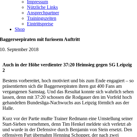
Impressum
Nützliche Links
Ansprechpartner
Trainingszeiten
Eintrittspreise
Shop
Baggerseepiraten mit furiosem Auftritt
10. September 2018
Auch in der Höhe verdienter 37:20 Heimsieg gegen SG Leipzig
2
Bestens vorbereitet, hoch motiviert und bis zum Ende engagiert – so
präsentierten sich die Baggerseepiraten ihren gut 400 Fans am
vergangenen Samstag. Und das Resultat konnte sich wahrlich sehen
lassen, denn mit 37:20 schossen die Rodgauer den im Vorfeld hoch
gehandelten Bundesliga-Nachwuchs aus Leipzig förmlich aus der
Halle.
Kurz vor der Partie mußte Trainer Redmann eine Umstellung seiner
Start-Sieben vornehmen, denn Tim Henkel meldete sich verletzt ab
und wurde in der Defensive durch Benjamin von Stein ersetzt. Den
offensiven Part übernahm Henning Schopper, der nach zwei