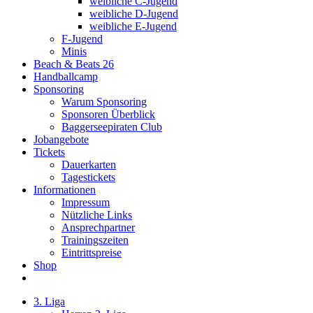
weibliche C-Jugend
weibliche D-Jugend
weibliche E-Jugend
F-Jugend
Minis
Beach & Beats 26
Handballcamp
Sponsoring
Warum Sponsoring
Sponsoren Überblick
Baggerseepiraten Club
Jobangebote
Tickets
Dauerkarten
Tagestickets
Informationen
Impressum
Nützliche Links
Ansprechpartner
Trainingszeiten
Eintrittspreise
Shop
3. Liga