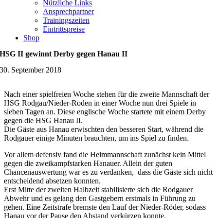
Nützliche Links
Ansprechpartner
Trainingszeiten
Eintrittspreise
Shop
HSG II gewinnt Derby gegen Hanau II
30. September 2018
Nach einer spielfreien Woche stehen für die zweite Mannschaft der
HSG Rodgau/Nieder-Roden in einer Woche nun drei Spiele in
sieben Tagen an. Diese englische Woche startete mit einem Derby
gegen die HSG Hanau II.
Die Gäste aus Hanau erwischten den besseren Start, während die
Rodgauer einige Minuten brauchten, um ins Spiel zu finden.
Vor allem defensiv fand die Heimmannschaft zunächst kein Mittel
gegen die zweikampfstarken Hanauer. Allein der guten
Chancenauswertung war es zu verdanken, dass die Gäste sich nicht
entscheidend absetzen konnten.
Erst Mitte der zweiten Halbzeit stabilisierte sich die Rodgauer
Abwehr und es gelang den Gastgebern erstmals in Führung zu
gehen. Eine Zeitstrafe bremste den Lauf der Nieder-Röder, sodass
Hanau vor der Pause den Abstand verkürzen konnte.