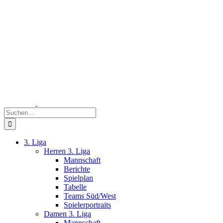
Zum
Inhalt
springen
Suche
nach:
3. Liga
Herren 3. Liga
Mannschaft
Berichte
Spielplan
Tabelle
Teams Süd/West
Spielerportraits
Damen 3. Liga
Mannschaft