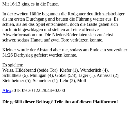
Mit 16:13 ging es in die Pause.
In der zweiten Hälfte begannen die Rodgauer deutlich zielstrebiger
als im ersten Durchgang und bauten die Führung weiter aus. Es
schien, als sei das Spiel entschieden, doch die Gäste gaben sich
noch nicht geschlagen und stellten auf eine offensive
Abwehrformation um. Die Nieder-Röder taten sich zunächst
schwer, sodass Hanau auf zwei Tore verkürzen konnte.
Kleiner wurde der Abstand aber nie, sodass am Ende ein souveräner
31:26 Derbysieg gefeiert werden konnte.
Es spielten:
Weiss, Hildebrand (beide Tor), Kiefer (1), Wunderlich (4),
Schultheis (6), Mulligan (4), Göbel (5/3), Jäger (1), Annasar (2),
Steinheimer (5), Schneider (1), Lehr (2), Moll
Alex
2018-09-30T22:28:44+02:00
Dir gefällt dieser Beitrag? Teile ihn auf diesen Plattformen!
Facebook
X
Reddit
WhatsApp
E-
Mail