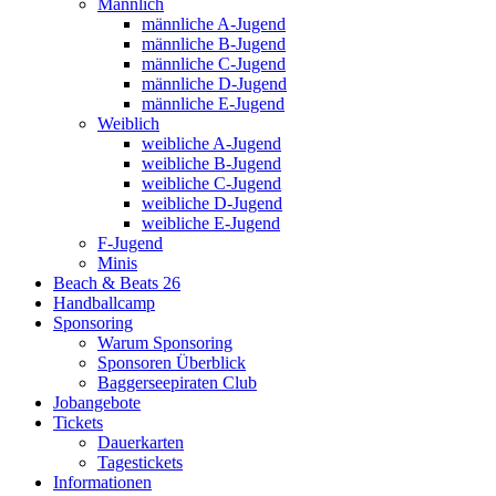
Männlich
männliche A-Jugend
männliche B-Jugend
männliche C-Jugend
männliche D-Jugend
männliche E-Jugend
Weiblich
weibliche A-Jugend
weibliche B-Jugend
weibliche C-Jugend
weibliche D-Jugend
weibliche E-Jugend
F-Jugend
Minis
Beach & Beats 26
Handballcamp
Sponsoring
Warum Sponsoring
Sponsoren Überblick
Baggerseepiraten Club
Jobangebote
Tickets
Dauerkarten
Tagestickets
Informationen