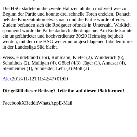
Die HSG startete in die zweite Halbzeit ähnlich motiviert wie zu
Beginn der Partie und konnte drei schnelle Toren erzielen. Danach
ließ die Konzentration etwas nach und die Partie wurde offener.
Zudem befanden sich die Rodgauer oftmals in Unterzahl. Wirklich
spannend wurde die Partie dadurch allerdings nie. Am Ende konnte
ein ungefährdeter und hochverdienter 30:20 Heimsieg bejubelt
werden, mit dem die HSG weiterhin ungeschlagener Tabellenführer
in der Landesliga Süd bleibt.
Weiss, Hildebrand (Tor), Ruhmann, Kiefer (2), Wunderlich (6),
Schultheis (2), Mulligan (4), Göbel (4/3), Jäger (1), Annasar (4),
Steinheimer (1), Schneider, Lehr (3) Moll (3)
Alex
2018-11-12T11:42:47+01:00
Dir gefällt dieser Beitrag? Teile ihn auf diesen Plattformen!
Facebook
X
Reddit
WhatsApp
E-Mail