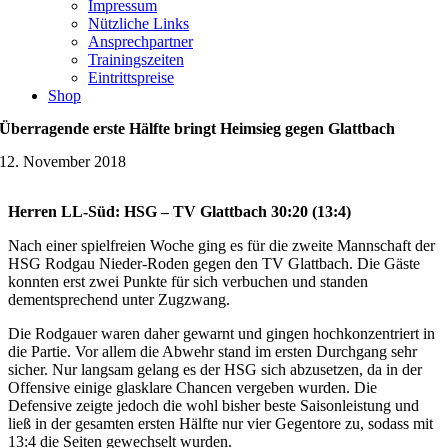
Impressum
Nützliche Links
Ansprechpartner
Trainingszeiten
Eintrittspreise
Shop
Überragende erste Hälfte bringt Heimsieg gegen Glattbach
12. November 2018
Herren LL-Süd: HSG – TV Glattbach 30:20 (13:4)
Nach einer spielfreien Woche ging es für die zweite Mannschaft der
HSG Rodgau Nieder-Roden gegen den TV Glattbach. Die Gäste
konnten erst zwei Punkte für sich verbuchen und standen
dementsprechend unter Zugzwang.
Die Rodgauer waren daher gewarnt und gingen hochkonzentriert in
die Partie. Vor allem die Abwehr stand im ersten Durchgang sehr
sicher. Nur langsam gelang es der HSG sich abzusetzen, da in der
Offensive einige glasklare Chancen vergeben wurden. Die
Defensive zeigte jedoch die wohl bisher beste Saisonleistung und
ließ in der gesamten ersten Hälfte nur vier Gegentore zu, sodass mit
13:4 die Seiten gewechselt wurden.