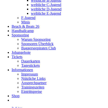
weibliche B-Jugend
weibliche C-Jugend
weibliche D-Jugend
weibliche E-Jugend
F-Jugend
Minis
Beach & Beats 26
Handballcamp
Sponsoring
Warum Sponsoring
Sponsoren Überblick
Baggerseepiraten Club
Jobangebote
Tickets
Dauerkarten
Tagestickets
Informationen
Impressum
Nützliche Links
Ansprechpartner
Trainingszeiten
Eintrittspreise
Shop