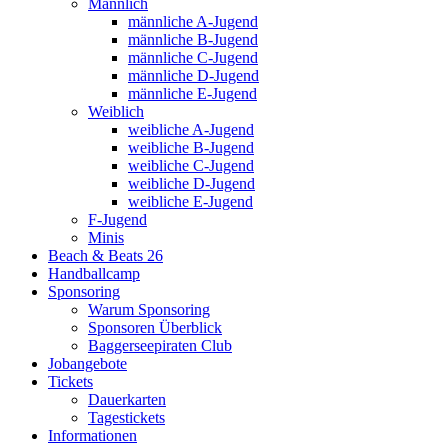
Männlich
männliche A-Jugend
männliche B-Jugend
männliche C-Jugend
männliche D-Jugend
männliche E-Jugend
Weiblich
weibliche A-Jugend
weibliche B-Jugend
weibliche C-Jugend
weibliche D-Jugend
weibliche E-Jugend
F-Jugend
Minis
Beach & Beats 26
Handballcamp
Sponsoring
Warum Sponsoring
Sponsoren Überblick
Baggerseepiraten Club
Jobangebote
Tickets
Dauerkarten
Tagestickets
Informationen