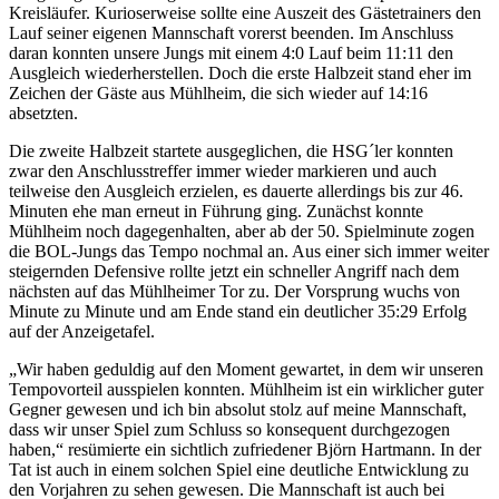
Kreisläufer. Kurioserweise sollte eine Auszeit des Gästetrainers den
Lauf seiner eigenen Mannschaft vorerst beenden. Im Anschluss
daran konnten unsere Jungs mit einem 4:0 Lauf beim 11:11 den
Ausgleich wiederherstellen. Doch die erste Halbzeit stand eher im
Zeichen der Gäste aus Mühlheim, die sich wieder auf 14:16
absetzten.
Die zweite Halbzeit startete ausgeglichen, die HSG´ler konnten
zwar den Anschlusstreffer immer wieder markieren und auch
teilweise den Ausgleich erzielen, es dauerte allerdings bis zur 46.
Minuten ehe man erneut in Führung ging. Zunächst konnte
Mühlheim noch dagegenhalten, aber ab der 50. Spielminute zogen
die BOL-Jungs das Tempo nochmal an. Aus einer sich immer weiter
steigernden Defensive rollte jetzt ein schneller Angriff nach dem
nächsten auf das Mühlheimer Tor zu. Der Vorsprung wuchs von
Minute zu Minute und am Ende stand ein deutlicher 35:29 Erfolg
auf der Anzeigetafel.
„Wir haben geduldig auf den Moment gewartet, in dem wir unseren
Tempovorteil ausspielen konnten. Mühlheim ist ein wirklicher guter
Gegner gewesen und ich bin absolut stolz auf meine Mannschaft,
dass wir unser Spiel zum Schluss so konsequent durchgezogen
haben,“ resümierte ein sichtlich zufriedener Björn Hartmann. In der
Tat ist auch in einem solchen Spiel eine deutliche Entwicklung zu
den Vorjahren zu sehen gewesen. Die Mannschaft ist auch bei