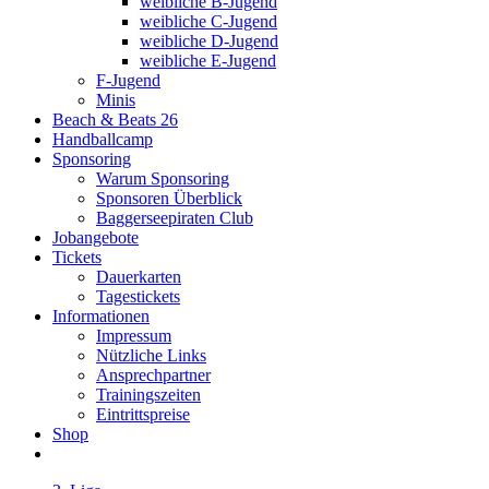
weibliche B-Jugend
weibliche C-Jugend
weibliche D-Jugend
weibliche E-Jugend
F-Jugend
Minis
Beach & Beats 26
Handballcamp
Sponsoring
Warum Sponsoring
Sponsoren Überblick
Baggerseepiraten Club
Jobangebote
Tickets
Dauerkarten
Tagestickets
Informationen
Impressum
Nützliche Links
Ansprechpartner
Trainingszeiten
Eintrittspreise
Shop