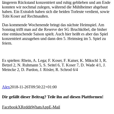
längerem Rückstand konzentriert und ruhig geblieben und am Ende
konnten wir nochmal zulegen, während die Mühlheimer abgebaut
haben. Ein Extralob haben sich die beiden Torleute verdient, sowie
Tobi Koser auf Rechtsaußen.
Das kommende Wochenende bringt das nächste Heimspiel. Am
Sonntag trifft man auf die Reserve der SG Bruchköbel, die bisher
eine enttäuschende Saison spielt. Auch hier heißt es aber das Spiel
konzentriert anzugehen und dann den 5. Heimsieg im 5. Spiel zu
feiern.
Es spielten: Rhein, A. Lega; F. Koser, F. Kaiser, K. Mikschl 3, R.
Betzel 2, N. Ruhmann 5, S. Seitel 6, T. Koser 7, D. Wade 4/1, J.
Meincke 2, D. Pardon, J. Rösler, R. Schrod 6/4
Alex
2018-11-26T09:50:22+01:00
Dir gefällt dieser Beitrag? Teile ihn auf diesen Plattformen!
Facebook
X
Reddit
WhatsApp
E-Mail