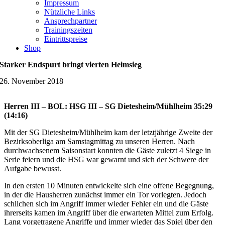
Impressum
Nützliche Links
Ansprechpartner
Trainingszeiten
Eintrittspreise
Shop
Starker Endspurt bringt vierten Heimsieg
26. November 2018
Herren III – BOL: HSG III – SG Dietesheim/Mühlheim 35:29
(14:16)
Mit der SG Dietesheim/Mühlheim kam der letztjährige Zweite der
Bezirksoberliga am Samstagmittag zu unseren Herren. Nach
durchwachsenem Saisonstart konnten die Gäste zuletzt 4 Siege in
Serie feiern und die HSG war gewarnt und sich der Schwere der
Aufgabe bewusst.
In den ersten 10 Minuten entwickelte sich eine offene Begegnung,
in der die Hausherren zunächst immer ein Tor vorlegten. Jedoch
schlichen sich im Angriff immer wieder Fehler ein und die Gäste
ihrerseits kamen im Angriff über die erwarteten Mittel zum Erfolg.
Lang vorgetragene Angriffe und immer wieder das Spiel über den