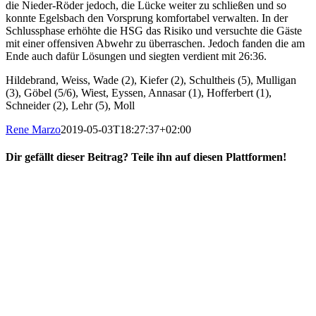
die Nieder-Röder jedoch, die Lücke weiter zu schließen und so
konnte Egelsbach den Vorsprung komfortabel verwalten. In der
Schlussphase erhöhte die HSG das Risiko und versuchte die Gäste
mit einer offensiven Abwehr zu überraschen. Jedoch fanden die am
Ende auch dafür Lösungen und siegten verdient mit 26:36.
Hildebrand, Weiss, Wade (2), Kiefer (2), Schultheis (5), Mulligan
(3), Göbel (5/6), Wiest, Eyssen, Annasar (1), Hofferbert (1),
Schneider (2), Lehr (5), Moll
Rene Marzo
2019-05-03T18:27:37+02:00
Dir gefällt dieser Beitrag? Teile ihn auf diesen Plattformen!
Facebook
X
Reddit
WhatsApp
E-
Mail