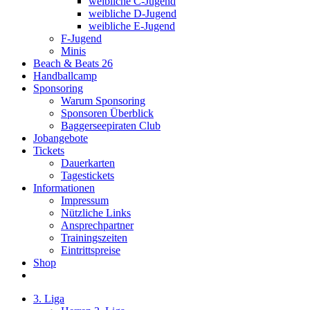
weibliche C-Jugend
weibliche D-Jugend
weibliche E-Jugend
F-Jugend
Minis
Beach & Beats 26
Handballcamp
Sponsoring
Warum Sponsoring
Sponsoren Überblick
Baggerseepiraten Club
Jobangebote
Tickets
Dauerkarten
Tagestickets
Informationen
Impressum
Nützliche Links
Ansprechpartner
Trainingszeiten
Eintrittspreise
Shop
3. Liga