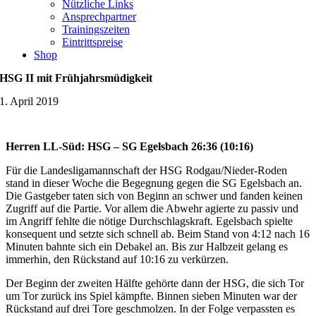
Nützliche Links
Ansprechpartner
Trainingszeiten
Eintrittspreise
Shop
HSG II mit Frühjahrsmüdigkeit
1. April 2019
Herren LL-Süd: HSG – SG Egelsbach 26:36 (10:16)
Für die Landesligamannschaft der HSG Rodgau/Nieder-Roden
stand in dieser Woche die Begegnung gegen die SG Egelsbach an.
Die Gastgeber taten sich von Beginn an schwer und fanden keinen
Zugriff auf die Partie. Vor allem die Abwehr agierte zu passiv und
im Angriff fehlte die nötige Durchschlagskraft. Egelsbach spielte
konsequent und setzte sich schnell ab. Beim Stand von 4:12 nach 16
Minuten bahnte sich ein Debakel an. Bis zur Halbzeit gelang es
immerhin, den Rückstand auf 10:16 zu verkürzen.
Der Beginn der zweiten Hälfte gehörte dann der HSG, die sich Tor
um Tor zurück ins Spiel kämpfte. Binnen sieben Minuten war der
Rückstand auf drei Tore geschmolzen. In der Folge verpassten es