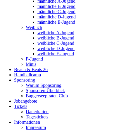
männliche A-Jugend
männliche B-Jugend
männliche C-Jugend
männliche D-Jugend
männliche E-Jugend
Weiblich
weibliche A-Jugend
weibliche B-Jugend
weibliche C-Jugend
weibliche D-Jugend
weibliche E-Jugend
F-Jugend
Minis
Beach & Beats 26
Handballcamp
Sponsoring
Warum Sponsoring
Sponsoren Überblick
Baggerseepiraten Club
Jobangebote
Tickets
Dauerkarten
Tagestickets
Informationen
Impressum