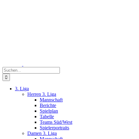
Zum
Inhalt
springen
Suche
nach:
3. Liga
Herren 3. Liga
Mannschaft
Berichte
Spielplan
Tabelle
Teams Süd/West
Spielerportraits
Damen 3. Liga
Mannschaft