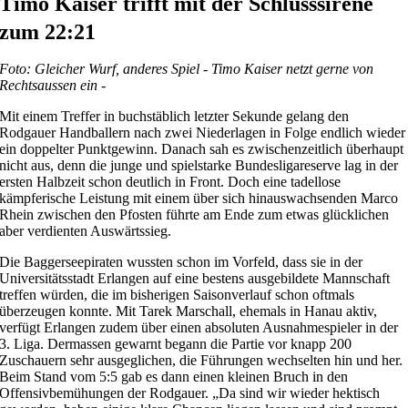
Timo Kaiser trifft mit der Schlusssirene
zum 22:21
Foto: Gleicher Wurf, anderes Spiel - Timo Kaiser netzt gerne von
Rechtsaussen ein -
Mit einem Treffer in buchstäblich letzter Sekunde gelang den
Rodgauer Handballern nach zwei Niederlagen in Folge endlich wieder
ein doppelter Punktgewinn. Danach sah es zwischenzeitlich überhaupt
nicht aus, denn die junge und spielstarke Bundesligareserve lag in der
ersten Halbzeit schon deutlich in Front. Doch eine tadellose
kämpferische Leistung mit einem über sich hinauswachsenden Marco
Rhein zwischen den Pfosten führte am Ende zum etwas glücklichen
aber verdienten Auswärtssieg.
Die Baggerseepiraten wussten schon im Vorfeld, dass sie in der
Universitätsstadt Erlangen auf eine bestens ausgebildete Mannschaft
treffen würden, die im bisherigen Saisonverlauf schon oftmals
überzeugen konnte. Mit Tarek Marschall, ehemals in Hanau aktiv,
verfügt Erlangen zudem über einen absoluten Ausnahmespieler in der
3. Liga. Dermassen gewarnt begann die Partie vor knapp 200
Zuschauern sehr ausgeglichen, die Führungen wechselten hin und her.
Beim Stand vom 5:5 gab es dann einen kleinen Bruch in den
Offensivbemühungen der Rodgauer. „Da sind wir wieder hektisch