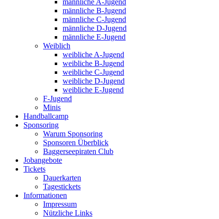
männliche A-Jugend
männliche B-Jugend
männliche C-Jugend
männliche D-Jugend
männliche E-Jugend
Weiblich
weibliche A-Jugend
weibliche B-Jugend
weibliche C-Jugend
weibliche D-Jugend
weibliche E-Jugend
F-Jugend
Minis
Handballcamp
Sponsoring
Warum Sponsoring
Sponsoren Überblick
Baggerseepiraten Club
Jobangebote
Tickets
Dauerkarten
Tagestickets
Informationen
Impressum
Nützliche Links