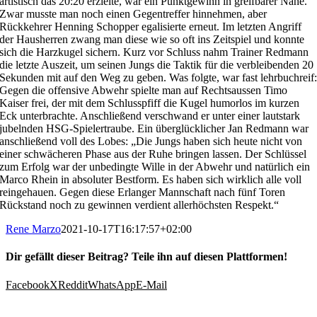
artistisch das 20:20 erzielte, war ein Punktgewinn in greifbarer Nähe.
Zwar musste man noch einen Gegentreffer hinnehmen, aber
Rückkehrer Henning Schopper egalisierte erneut. Im letzten Angriff
der Hausherren zwang man diese wie so oft ins Zeitspiel und konnte
sich die Harzkugel sichern. Kurz vor Schluss nahm Trainer Redmann
die letzte Auszeit, um seinen Jungs die Taktik für die verbleibenden 20
Sekunden mit auf den Weg zu geben. Was folgte, war fast lehrbuchreif
Gegen die offensive Abwehr spielte man auf Rechtsaussen Timo
Kaiser frei, der mit dem Schlusspfiff die Kugel humorlos im kurzen
Eck unterbrachte. Anschließend verschwand er unter einer lautstark
jubelnden HSG-Spielertraube. Ein überglücklicher Jan Redmann war
anschließend voll des Lobes: „Die Jungs haben sich heute nicht von
einer schwächeren Phase aus der Ruhe bringen lassen. Der Schlüssel
zum Erfolg war der unbedingte Wille in der Abwehr und natürlich ein
Marco Rhein in absoluter Bestform. Es haben sich wirklich alle voll
reingehauen. Gegen diese Erlanger Mannschaft nach fünf Toren
Rückstand noch zu gewinnen verdient allerhöchsten Respekt.“
Rene Marzo
2021-10-17T16:17:57+02:00
Dir gefällt dieser Beitrag? Teile ihn auf diesen Plattformen!
Facebook
X
Reddit
WhatsApp
E-Mail