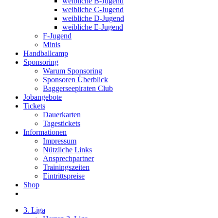
weibliche B-Jugend
weibliche C-Jugend
weibliche D-Jugend
weibliche E-Jugend
F-Jugend
Minis
Handballcamp
Sponsoring
Warum Sponsoring
Sponsoren Überblick
Baggerseepiraten Club
Jobangebote
Tickets
Dauerkarten
Tagestickets
Informationen
Impressum
Nützliche Links
Ansprechpartner
Trainingszeiten
Eintrittspreise
Shop
3. Liga