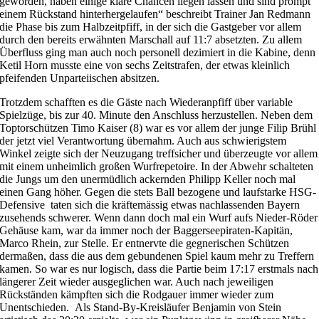
geworden, haben einige klare Chancen liegen lassen und sind prompt
einem Rückstand hinterhergelaufen“ beschreibt Trainer Jan Redmann
die Phase bis zum Halbzeitpfiff, in der sich die Gastgeber vor allem
durch den bereits erwähnten Marschall auf 11:7 absetzten. Zu allem
Überfluss ging man auch noch personell dezimiert in die Kabine, denn
Ketil Horn musste eine von sechs Zeitstrafen, der etwas kleinlich
pfeifenden Unparteiischen absitzen.
Trotzdem schafften es die Gäste nach Wiederanpfiff über variable
Spielzüge, bis zur 40. Minute den Anschluss herzustellen. Neben dem
Toptorschützen Timo Kaiser (8) war es vor allem der junge Filip Brühl
der jetzt viel Verantwortung übernahm. Auch aus schwierigstem
Winkel zeigte sich der Neuzugang treffsicher und überzeugte vor allem
mit einem unheimlich großen Wurfrepetoire. In der Abwehr schalteten
die Jungs um den unermüdlich ackernden Philipp Keller noch mal
einen Gang höher. Gegen die stets Ball bezogene und laufstarke HSG-
Defensive taten sich die kräftemässig etwas nachlassenden Bayern
zusehends schwerer. Wenn dann doch mal ein Wurf aufs Nieder-Röder
Gehäuse kam, war da immer noch der Baggerseepiraten-Kapitän,
Marco Rhein, zur Stelle. Er entnervte die gegnerischen Schützen
dermaßen, dass die aus dem gebundenen Spiel kaum mehr zu Treffern
kamen. So war es nur logisch, dass die Partie beim 17:17 erstmals nach
längerer Zeit wieder ausgeglichen war. Auch nach jeweiligen
Rückständen kämpften sich die Rodgauer immer wieder zum
Unentschieden. Als Stand-By-Kreisläufer Benjamin von Stein