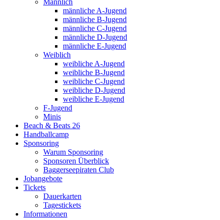
Männlich
männliche A-Jugend
männliche B-Jugend
männliche C-Jugend
männliche D-Jugend
männliche E-Jugend
Weiblich
weibliche A-Jugend
weibliche B-Jugend
weibliche C-Jugend
weibliche D-Jugend
weibliche E-Jugend
F-Jugend
Minis
Beach & Beats 26
Handballcamp
Sponsoring
Warum Sponsoring
Sponsoren Überblick
Baggerseepiraten Club
Jobangebote
Tickets
Dauerkarten
Tagestickets
Informationen