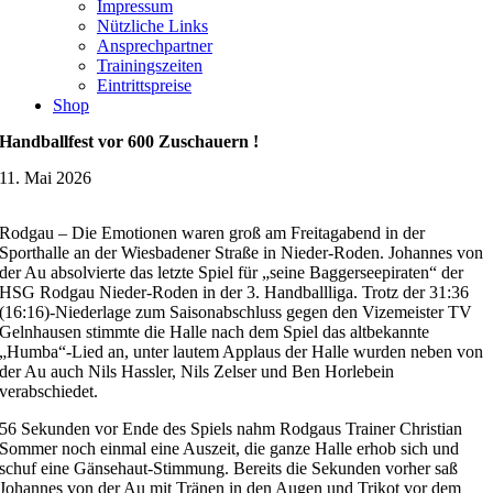
Impressum
Nützliche Links
Ansprechpartner
Trainingszeiten
Eintrittspreise
Shop
Handballfest vor 600 Zuschauern !
11. Mai 2026
Rodgau – Die Emotionen waren groß am Freitagabend in der
Sporthalle an der Wiesbadener Straße in Nieder-Roden. Johannes von
der Au absolvierte das letzte Spiel für „seine Baggerseepiraten“ der
HSG Rodgau Nieder-Roden in der 3. Handballliga. Trotz der 31:36
(16:16)-Niederlage zum Saisonabschluss gegen den Vizemeister TV
Gelnhausen stimmte die Halle nach dem Spiel das altbekannte
„Humba“-Lied an, unter lautem Applaus der Halle wurden neben von
der Au auch Nils Hassler, Nils Zelser und Ben Horlebein
verabschiedet.
56 Sekunden vor Ende des Spiels nahm Rodgaus Trainer Christian
Sommer noch einmal eine Auszeit, die ganze Halle erhob sich und
schuf eine Gänsehaut-Stimmung. Bereits die Sekunden vorher saß
Johannes von der Au mit Tränen in den Augen und Trikot vor dem