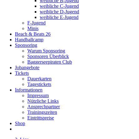
weibliche B-Jugend
weibliche C-Jugend
weibliche D-Jugend
weibliche E-Jugend
F-Jugend
Minis
Beach & Beats 26
Handballcamp
Sponsoring
Warum Sponsoring
Sponsoren Überblick
Baggerseepiraten Club
Jobangebote
Tickets
Dauerkarten
Tagestickets
Informationen
Impressum
Nützliche Links
Ansprechpartner
Trainingszeiten
Eintrittspreise
Shop