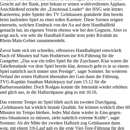
Gesicht auf der Bank, jetzt bekam er seinen wohlverdienten Applaus.
Anschließend erzielte der „Emotional Leader“ der HSG sein letztes
Karrieretor, jeder Spieler des TV Gelnhausen gratulierte ihm bereits
beim laufenden Spiel zu einer tollen Karriere. Diese Szenen zeigten
einerseits, welchen Eindruck von der Au auf dem Handballfeld
gemacht hat, im eigenen Verein ebenso wie bei den Gegnern. Aber es
zeigt auch, wie sehr die Handball-Familie trotz jeder Rivalität im
Rhein-Main-Gebiet zusammensteht.
Zuvor hatte sich ein schnelles, offensives Handballspiel entwickelt.
Nach elf Minuten traf Sam Hoddersen zur 8:6-Führung für die
Gastgeber. „Das war ein tolles Spiel für die Zuschauer. Klar waren die
Tabellenstände vor dem Spiel bereits klar, dennoch geht es in so einem
Spiel natürlich auch immer ums Prestige“, sagte Sommer. Im weiteren
Verlauf der ersten Halbzeit übernahm der Gast dann die Führung,
TVG-Kapitän Jonathan Malolepszy traf zum 15:12 für die
Barbarossastädter. Doch Rodgau konnte die Intensität wieder erhöhen
und glich aus, in die Halbzeitpause ging es mit 16:16.
Das extreme Tempo im Spiel blieb auch im zweiten Durchgang.
„Gelnhausen hat wirklich brutale Qualität. Sie können wirklich über 6
Minuten im Tempo bleiben. Jedes Mal dann wieder in Eins-gegen-
eins-Situationen zu müssen, zieht natürlich extreme Kräfte“, sagte
Sommer. Ab der Mitte der zweiten Halbzeit zog Gelnhausen dann
weg, mit einem 3:0-Lauf gab es die erste Vier-Tore-Führung für den