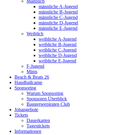
Männlich
männliche A-Jugend
männliche B-Jugend
männliche C-Jugend
männliche D-Jugend
männliche E-Jugend
Weiblich
weibliche A-Jugend
weibliche B-Jugend
weibliche C-Jugend
weibliche D-Jugend
weibliche E-Jugend
F-Jugend
Minis
Beach & Beats 26
Handballcamp
Sponsoring
Warum Sponsoring
Sponsoren Überblick
Baggerseepiraten Club
Jobangebote
Tickets
Dauerkarten
Tagestickets
Informationen