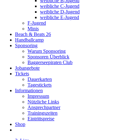
weibliche B-Jugend
weibliche C-Jugend
weibliche D-Jugend
weibliche E-Jugend
F-Jugend
Minis
Beach & Beats 26
Handballcamp
Sponsoring
Warum Sponsoring
Sponsoren Überblick
Baggerseepiraten Club
Jobangebote
Tickets
Dauerkarten
Tagestickets
Informationen
Impressum
Nützliche Links
Ansprechpartner
Trainingszeiten
Eintrittspreise
Shop