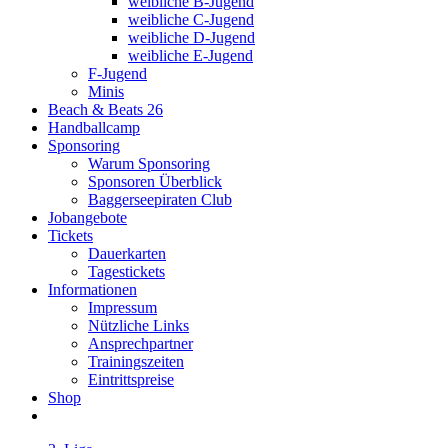
weibliche B-Jugend
weibliche C-Jugend
weibliche D-Jugend
weibliche E-Jugend
F-Jugend
Minis
Beach & Beats 26
Handballcamp
Sponsoring
Warum Sponsoring
Sponsoren Überblick
Baggerseepiraten Club
Jobangebote
Tickets
Dauerkarten
Tagestickets
Informationen
Impressum
Nützliche Links
Ansprechpartner
Trainingszeiten
Eintrittspreise
Shop