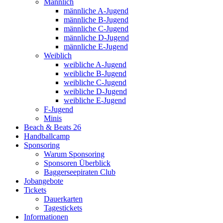
Männlich
männliche A-Jugend
männliche B-Jugend
männliche C-Jugend
männliche D-Jugend
männliche E-Jugend
Weiblich
weibliche A-Jugend
weibliche B-Jugend
weibliche C-Jugend
weibliche D-Jugend
weibliche E-Jugend
F-Jugend
Minis
Beach & Beats 26
Handballcamp
Sponsoring
Warum Sponsoring
Sponsoren Überblick
Baggerseepiraten Club
Jobangebote
Tickets
Dauerkarten
Tagestickets
Informationen