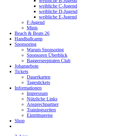
weibliche B-Jugend
weibliche C-Jugend
weibliche D-Jugend
weibliche E-Jugend
F-Jugend
Minis
Beach & Beats 26
Handballcamp
Sponsoring
Warum Sponsoring
Sponsoren Überblick
Baggerseepiraten Club
Jobangebote
Tickets
Dauerkarten
Tagestickets
Informationen
Impressum
Nützliche Links
Ansprechpartner
Trainingszeiten
Eintrittspreise
Shop