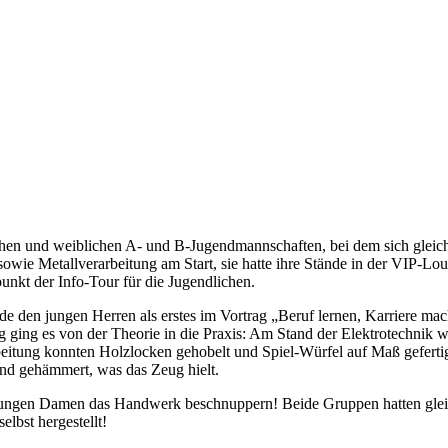
en und weiblichen A- und B-Jugendmannschaften, bei dem sich gleichze
wie Metallverarbeitung am Start, sie hatte ihre Stände in der VIP-Lo
unkt der Info-Tour für die Jugendlichen.
de den jungen Herren als erstes im Vortrag „Beruf lernen, Karriere m
ging es von der Theorie in die Praxis: Am Stand der Elektrotechnik 
eitung konnten Holzlocken gehobelt und Spiel-Würfel auf Maß gefertigt
nd gehämmert, was das Zeug hielt.
 jungen Damen das Handwerk beschnuppern! Beide Gruppen hatten gleic
lbst hergestellt!