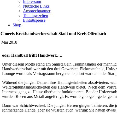
Impressum
Nützliche Links
Ansprechpartner
Trainingszeiten
Eintrittspreise
Shop
G meets Kreishandwerkerschaft Stadt und Kreis Offenbach
. Mai 2018
oder Handball trifft Handwerk….
Unter diesem Motto stand am Samstag ein Trainingslager der männlich
Handwerkerschaft war mit den drei Gewerken Elektrotechnik, Holz- so
Lounge wurde als Vortragsraum hergerichtet; dort war dann der Startp
Während die jungen Damen ihre Trainingseinheiten absolvierten, wur
Weiterbildungsmöglichkeiten das Handwerk bietet. Nach dem Vortrag 
Internetzugang zu Hause überhaupt funktionieren. Bei der Holzverarb
wurden Rosen aus Metall angefertigt. Es wurde gebogen, gedengelt u
Dann war Schichtwechsel. Die jungen Herren gingen trainieren, die
schmerzende Hände, aber sie wussten auch, warum: Sie hatten etwas se