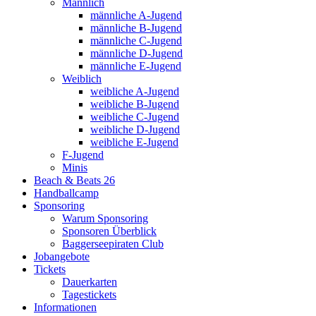
Männlich
männliche A-Jugend
männliche B-Jugend
männliche C-Jugend
männliche D-Jugend
männliche E-Jugend
Weiblich
weibliche A-Jugend
weibliche B-Jugend
weibliche C-Jugend
weibliche D-Jugend
weibliche E-Jugend
F-Jugend
Minis
Beach & Beats 26
Handballcamp
Sponsoring
Warum Sponsoring
Sponsoren Überblick
Baggerseepiraten Club
Jobangebote
Tickets
Dauerkarten
Tagestickets
Informationen