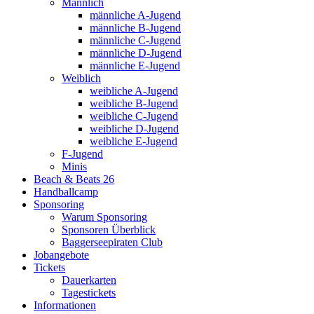
Männlich
männliche A-Jugend
männliche B-Jugend
männliche C-Jugend
männliche D-Jugend
männliche E-Jugend
Weiblich
weibliche A-Jugend
weibliche B-Jugend
weibliche C-Jugend
weibliche D-Jugend
weibliche E-Jugend
F-Jugend
Minis
Beach & Beats 26
Handballcamp
Sponsoring
Warum Sponsoring
Sponsoren Überblick
Baggerseepiraten Club
Jobangebote
Tickets
Dauerkarten
Tagestickets
Informationen