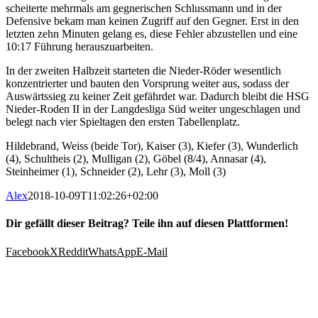
scheiterte mehrmals am gegnerischen Schlussmann und in der
Defensive bekam man keinen Zugriff auf den Gegner. Erst in den
letzten zehn Minuten gelang es, diese Fehler abzustellen und eine
10:17 Führung herauszuarbeiten.
In der zweiten Halbzeit starteten die Nieder-Röder wesentlich
konzentrierter und bauten den Vorsprung weiter aus, sodass der
Auswärtssieg zu keiner Zeit gefährdet war. Dadurch bleibt die HSG
Nieder-Roden II in der Langdesliga Süd weiter ungeschlagen und
belegt nach vier Spieltagen den ersten Tabellenplatz.
Hildebrand, Weiss (beide Tor), Kaiser (3), Kiefer (3), Wunderlich
(4), Schultheis (2), Mulligan (2), Göbel (8/4), Annasar (4),
Steinheimer (1), Schneider (2), Lehr (3), Moll (3)
Alex
2018-10-09T11:02:26+02:00
Dir gefällt dieser Beitrag? Teile ihn auf diesen Plattformen!
Facebook
X
Reddit
WhatsApp
E-Mail