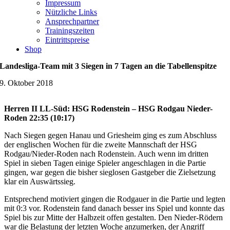
Impressum
Nützliche Links
Ansprechpartner
Trainingszeiten
Eintrittspreise
Shop
Landesliga-Team mit 3 Siegen in 7 Tagen an die Tabellenspitze
9. Oktober 2018
Herren II LL-Süd: HSG Rodenstein – HSG Rodgau Nieder-
Roden 22:35 (10:17)
Nach Siegen gegen Hanau und Griesheim ging es zum Abschluss
der englischen Wochen für die zweite Mannschaft der HSG
Rodgau/Nieder-Roden nach Rodenstein. Auch wenn im dritten
Spiel in sieben Tagen einige Spieler angeschlagen in die Partie
gingen, war gegen die bisher sieglosen Gastgeber die Zielsetzung
klar ein Auswärtssieg.
Entsprechend motiviert gingen die Rodgauer in die Partie und legten
mit 0:3 vor. Rodenstein fand danach besser ins Spiel und konnte das
Spiel bis zur Mitte der Halbzeit offen gestalten. Den Nieder-Rödern
war die Belastung der letzten Woche anzumerken, der Angriff