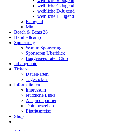
weibliche B-Jugend
weibliche C-Jugend
weibliche D-Jugend
weibliche E-Jugend
F-Jugend
Minis
Beach & Beats 26
Handballcamp
Sponsoring
Warum Sponsoring
Sponsoren Überblick
Baggerseepiraten Club
Jobangebote
Tickets
Dauerkarten
Tagestickets
Informationen
Impressum
Nützliche Links
Ansprechpartner
Trainingszeiten
Eintrittspreise
Shop