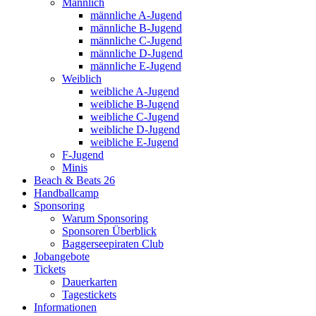
Männlich
männliche A-Jugend
männliche B-Jugend
männliche C-Jugend
männliche D-Jugend
männliche E-Jugend
Weiblich
weibliche A-Jugend
weibliche B-Jugend
weibliche C-Jugend
weibliche D-Jugend
weibliche E-Jugend
F-Jugend
Minis
Beach & Beats 26
Handballcamp
Sponsoring
Warum Sponsoring
Sponsoren Überblick
Baggerseepiraten Club
Jobangebote
Tickets
Dauerkarten
Tagestickets
Informationen