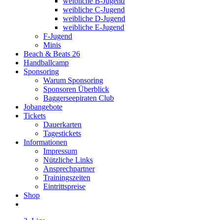
weibliche B-Jugend
weibliche C-Jugend
weibliche D-Jugend
weibliche E-Jugend
F-Jugend
Minis
Beach & Beats 26
Handballcamp
Sponsoring
Warum Sponsoring
Sponsoren Überblick
Baggerseepiraten Club
Jobangebote
Tickets
Dauerkarten
Tagestickets
Informationen
Impressum
Nützliche Links
Ansprechpartner
Trainingszeiten
Eintrittspreise
Shop