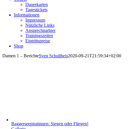
Dauerkarten
Tagestickets
Informationen
Impressum
Nützliche Links
Ansprechpartner
Trainingszeiten
Eintrittspreise
Shop
Damen 1 – Berichte
Sven Schultheis
2020-09-21T21:59:34+02:00
Baggerseepiratinnen: Siegen oder Fliegen!
Gallerie