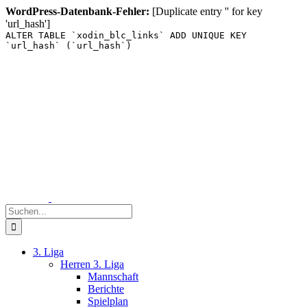
WordPress-Datenbank-Fehler:
[Duplicate entry '' for key
'url_hash']
ALTER TABLE `xodin_blc_links` ADD UNIQUE KEY
`url_hash` (`url_hash`)
Zum
Inhalt
springen
Suche
nach:
3. Liga
Herren 3. Liga
Mannschaft
Berichte
Spielplan