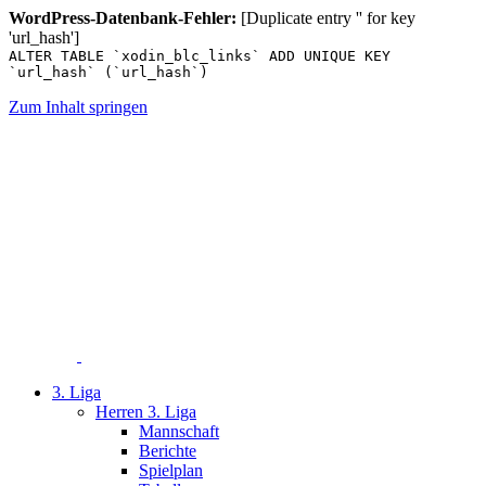
WordPress-Datenbank-Fehler:
[Duplicate entry '' for key
'url_hash']
ALTER TABLE `xodin_blc_links` ADD UNIQUE KEY
`url_hash` (`url_hash`)
Zum Inhalt springen
3. Liga
Herren 3. Liga
Mannschaft
Berichte
Spielplan