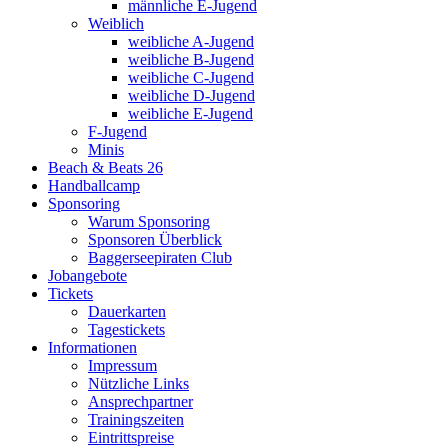
männliche E-Jugend
Weiblich
weibliche A-Jugend
weibliche B-Jugend
weibliche C-Jugend
weibliche D-Jugend
weibliche E-Jugend
F-Jugend
Minis
Beach & Beats 26
Handballcamp
Sponsoring
Warum Sponsoring
Sponsoren Überblick
Baggerseepiraten Club
Jobangebote
Tickets
Dauerkarten
Tagestickets
Informationen
Impressum
Nützliche Links
Ansprechpartner
Trainingszeiten
Eintrittspreise